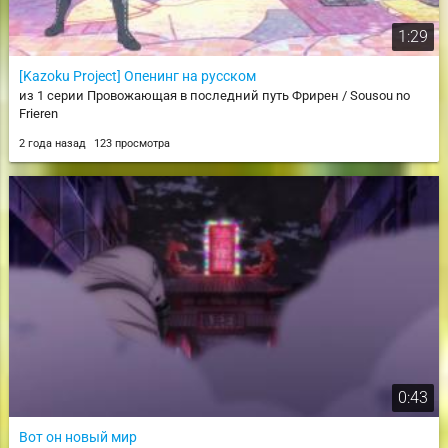
1:29
[Kazoku Project] Опенинг на русском
из 1 серии Провожающая в последний путь Фрирен / Sousou no
Frieren
2 года назад
123 просмотра
0:43
Вот он новый мир