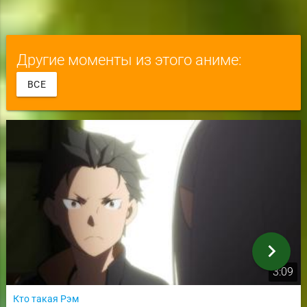
Другие моменты из этого аниме:
ВСЕ
chevron_right
3:09
Кто такая Рэм