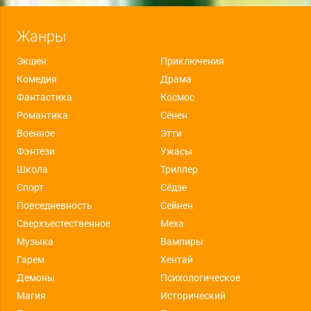
Жанры
Экшен
Приключения
Комедия
Драма
Фантастика
Космос
Романтика
Сёнен
Военное
Этти
Фэнтези
Ужасы
Школа
Триллер
Спорт
Сёдзе
Повседневность
Сейнен
Сверхъестественное
Меха
Музыка
Вампиры
Гарем
Хентай
Демоны
Психологическое
Магия
Исторический