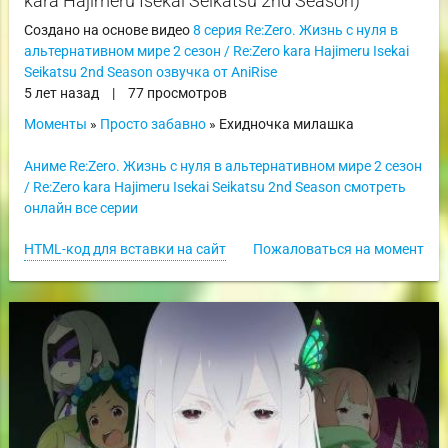
kara Hajimeru Isekai Seikatsu 2nd Season)
Создано на основе видео
8 серия Re:Zero. Жизнь с нуля в
альтернативном мире 2 сезон / Re:Zero kara Hajimeru Isekai
Seikatsu 2nd Season озвучка от AniRise
5 лет назад
|
77 просмотров
Моменты
»
Просто забавно
» Ехидночка милашка
Аниме Re:Zero. Жизнь с нуля в альтернативном мире 2 сезон
/ Re:Zero kara Hajimeru Isekai Seikatsu 2nd Season смотреть
онлайн все серии
HTML-код для вставки на сайт
Пожаловаться на момент