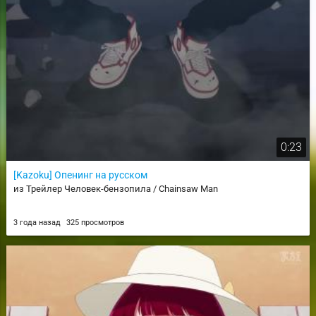
0:23
[Kazoku] Опенинг на русском
из Трейлер Человек-бензопила / Chainsaw Man
3 года назад
325 просмотров