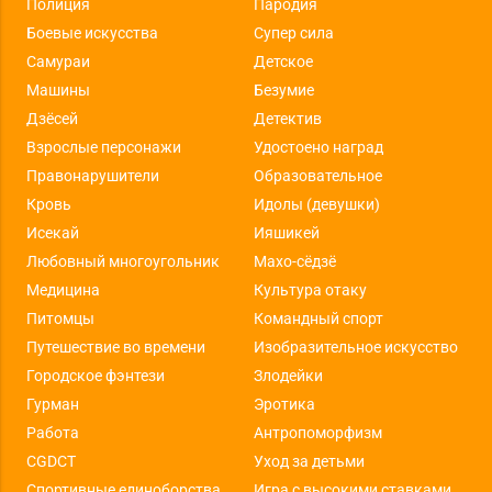
Полиция
Пародия
Боевые искусства
Супер сила
Самураи
Детское
Машины
Безумие
Дзёсей
Детектив
Взрослые персонажи
Удостоено наград
Правонарушители
Образовательное
Кровь
Идолы (девушки)
Исекай
Ияшикей
Любовный многоугольник
Махо-сёдзё
Медицина
Культура отаку
Питомцы
Командный спорт
Путешествие во времени
Изобразительное искусство
Городское фэнтези
Злодейки
Гурман
Эротика
Работа
Антропоморфизм
CGDCT
Уход за детьми
Спортивные единоборства
Игра с высокими ставками