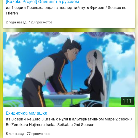
[Kazoku Project] Опенинг на русском
из 1 серии Провожающая в последний путь Фрирен / Sousou no
Frieren
2 года назад
123 просмотра
1:11
Ехидночка милашка
из 8 серии Re:Zero. Жизнь с нуля в альтернативном мире 2 сезон /
Re:Zero kara Hajimeru Isekai Seikatsu 2nd Season
5 лет назад
77 просмотров