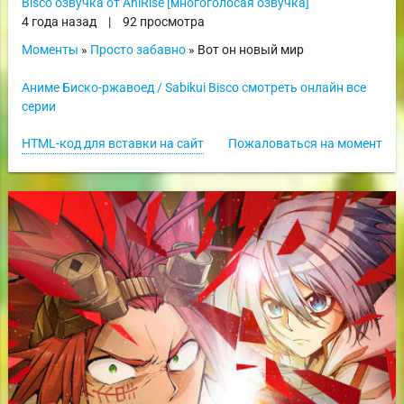
Bisco озвучка от AniRise [многоголосая озвучка]
4 года назад
|
92 просмотра
Моменты
»
Просто забавно
» Вот он новый мир
Аниме Биско-ржавоед / Sabikui Bisco смотреть онлайн все
серии
HTML-код для вставки на сайт
Пожаловаться на момент