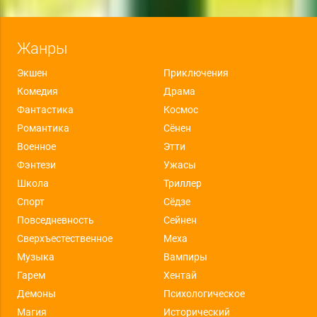
Жанры
Экшен
Приключения
Комедия
Драма
Фантастика
Космос
Романтика
Сёнен
Военное
Этти
Фэнтези
Ужасы
Школа
Триллер
Спорт
Сёдзе
Повседневность
Сейнен
Сверхъестественное
Меха
Музыка
Вампиры
Гарем
Хентай
Демоны
Психологическое
Магия
Исторический