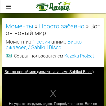
menu
Моменты
»
Просто забавно
» Вот
он новый мир
Момент из
1 серии
аниме
Биско-
ржавоед / Sabikui Bisco
Создан пользователем
Kazoku Project