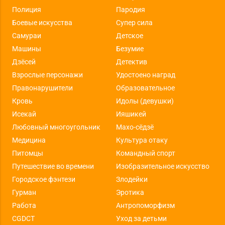
Полиция
Пародия
Боевые искусства
Супер сила
Самураи
Детское
Машины
Безумие
Дзёсей
Детектив
Взрослые персонажи
Удостоено наград
Правонарушители
Образовательное
Кровь
Идолы (девушки)
Исекай
Ияшикей
Любовный многоугольник
Махо-сёдзё
Медицина
Культура отаку
Питомцы
Командный спорт
Путешествие во времени
Изобразительное искусство
Городское фэнтези
Злодейки
Гурман
Эротика
Работа
Антропоморфизм
CGDCT
Уход за детьми