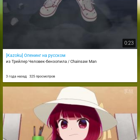
0:23
[Kazoku] Опенинг на русском
из Трейлер Человек-бензопила / Chainsaw Man
3 года назад
325 просмотров