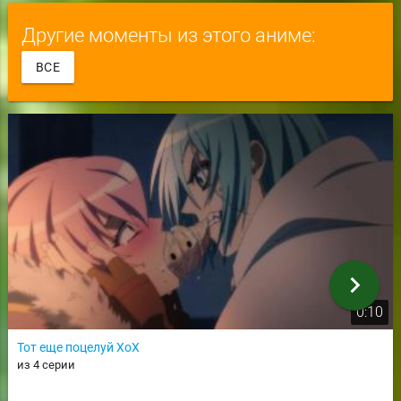
Другие моменты из этого аниме:
ВСЕ
chevron_right
0:10
Тот еще поцелуй ХоХ
из 4 серии