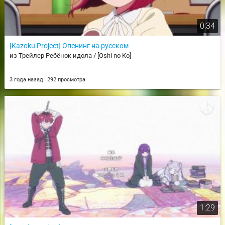
0:34
[Kazoku Project] Опенинг на русском
из Трейлер Ребёнок идола / [Oshi no Ko]
3 года назад
292 просмотра
1:29