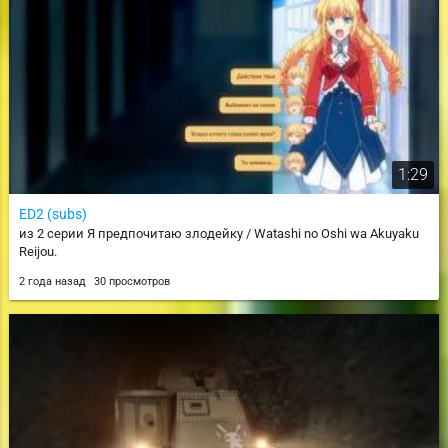
1:29
ED2 (subs)
из 2 серии Я предпочитаю злодейку / Watashi no Oshi wa Akuyaku
Reijou.
2 года назад
30 просмотров