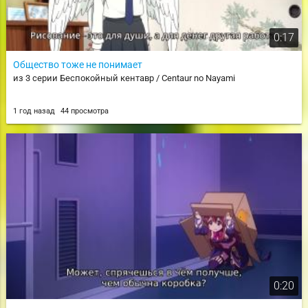
0:17
Общество тоже не понимает
из 3 серии Беспокойный кентавр / Centaur no Nayami
1 год назад
44 просмотра
0:20