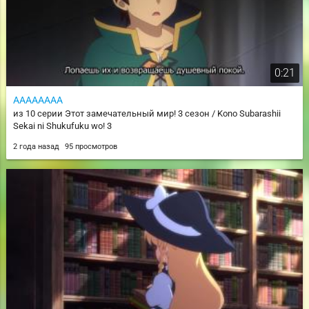
0:21
АААААААА
из 10 серии Этот замечательный мир! 3 сезон / Kono Subarashii
Sekai ni Shukufuku wo! 3
2 года назад
95 просмотров