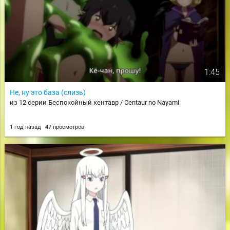
1:45
Не, ну это база (слизь)
из 12 серии Беспокойный кентавр / Centaur no Nayami
1 год назад
47 просмотров