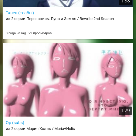
1:38
Танец (+сабы)
из 2 серии Перезапись: Луна и Земля / Rewrite 2nd Season
3 года назад
29 просмотров
1:29
Op (subs)
из 2 серии Мария Холик / Maria+Holic