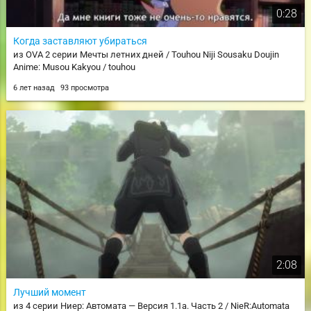
0:28
Когда заставляют убираться
из OVA 2 серии Мечты летних дней / Touhou Niji Sousaku Doujin
Anime: Musou Kakyou / touhou
6 лет назад
93 просмотра
2:08
Лучший момент
из 4 серии Ниер: Автомата — Версия 1.1а. Часть 2 / NieR:Automata