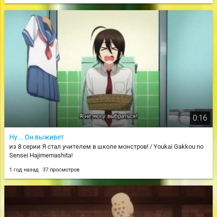
0:16
Ну... Он выживет
из 8 серии Я стал учителем в школе монстров! / Youkai Gakkou no
Sensei Hajimemashita!
1 год назад
37 просмотров