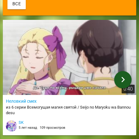
ВСЕ
chevron_right
0:40
Неловкий смех
из 6 серии Всемогущая магия святой / Seijo no Maryoku wa Bannou
desu
SK
5 лет назад
109 просмотров