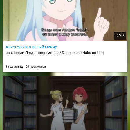
0:23
Алкоголь это целый мииир
из 6 серии Люди подземелья / Dungeon no Naka no Hito
1 год назад
63 просмотра