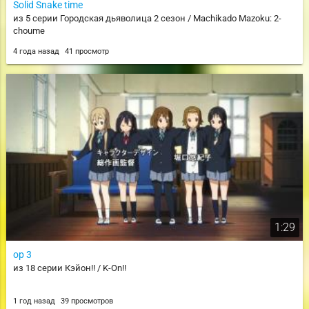
Solid Snake time
из 5 серии Городская дьяволица 2 сезон / Machikado Mazoku: 2-
choume
4 года назад
41 просмотр
1:29
op 3
из 18 серии Кэйон!! / K-On!!
1 год назад
39 просмотров