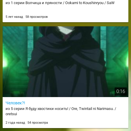
из 1 серии Волчица и пряности / Ookami to Koushinryou / SaW
5 лет назад
58 просмотров
0:16
Человек?!
из 5 серии Я буду хвостики носить! / Ore, Twintail ni Narimasu. /
oretsui
2 года назад
54 просмотра