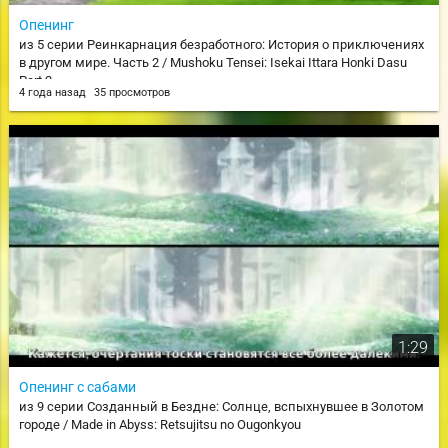
Опенинг
из 5 серии Реинкарнация безработного: История о приключениях
в другом мире. Часть 2 / Mushoku Tensei: Isekai Ittara Honki Dasu
Part 2
4 года назад
35 просмотров
1:29
Опенинг с сабами
из 9 серии Созданный в Бездне: Солнце, вспыхнувшее в Золотом
городе / Made in Abyss: Retsujitsu no Ougonkyou