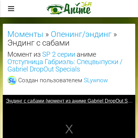
menu
Моменты
»
Опенинг/эндинг
»
Эндинг с сабами
Момент из
SP 2 серии
аниме
Отступница Габриэль: Спецвыпуски /
Gabriel DropOut Specials
Создан пользователем
SLywnow