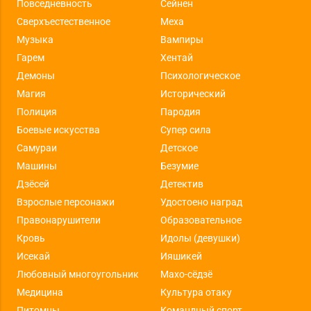
Повседневность
Сейнен
Сверхъестественное
Меха
Музыка
Вампиры
Гарем
Хентай
Демоны
Психологическое
Магия
Исторический
Полиция
Пародия
Боевые искусства
Супер сила
Самураи
Детское
Машины
Безумие
Дзёсей
Детектив
Взрослые персонажи
Удостоено наград
Правонарушители
Образовательное
Кровь
Идолы (девушки)
Исекай
Ияшикей
Любовный многоугольник
Махо-сёдзё
Медицина
Культура отаку
Питомцы
Командный спорт