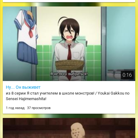
0:16
Ну... Он выживет
из 8 серии Я стал учителем в школе монстров! / Youkai Gakkou no
Sensei Hajimemashita!
1 год назад
37 просмотров