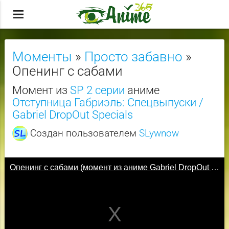
menu
Моменты
»
Просто забавно
»
Опенинг с сабами
Момент из
SP 2 серии
аниме
Отступница Габриэль: Спецвыпуски /
Gabriel DropOut Specials
Создан пользователем
SLywnow