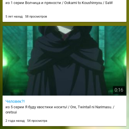
из 1 серии Волчица и пряности / Ookami to Koushinryou / SaW
5 лет назад
58 просмотров
0:16
Человек?!
из 5 серии Я буду хвостики носить! / Ore, Twintail ni Narimasu. /
oretsui
2 года назад
54 просмотра