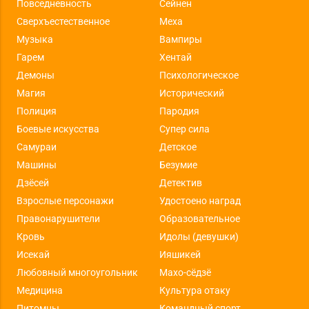
Повседневность
Сейнен
Сверхъестественное
Меха
Музыка
Вампиры
Гарем
Хентай
Демоны
Психологическое
Магия
Исторический
Полиция
Пародия
Боевые искусства
Супер сила
Самураи
Детское
Машины
Безумие
Дзёсей
Детектив
Взрослые персонажи
Удостоено наград
Правонарушители
Образовательное
Кровь
Идолы (девушки)
Исекай
Ияшикей
Любовный многоугольник
Махо-сёдзё
Медицина
Культура отаку
Питомцы
Командный спорт