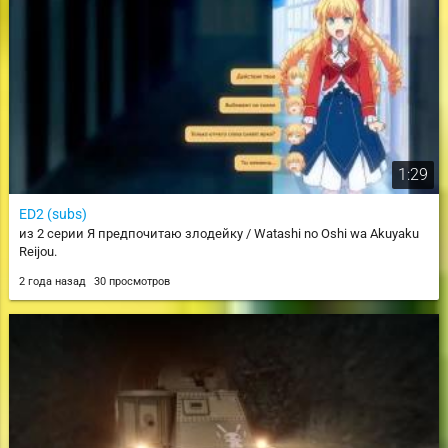
1:29
ED2 (subs)
из 2 серии Я предпочитаю злодейку / Watashi no Oshi wa Akuyaku
Reijou.
2 года назад
30 просмотров