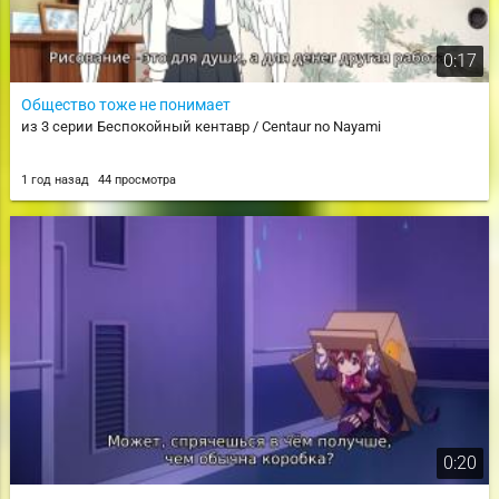
0:17
Общество тоже не понимает
из 3 серии Беспокойный кентавр / Centaur no Nayami
1 год назад
44 просмотра
0:20