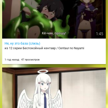
1:45
Не, ну это база (слизь)
из 12 серии Беспокойный кентавр / Centaur no Nayami
1 год назад
47 просмотров