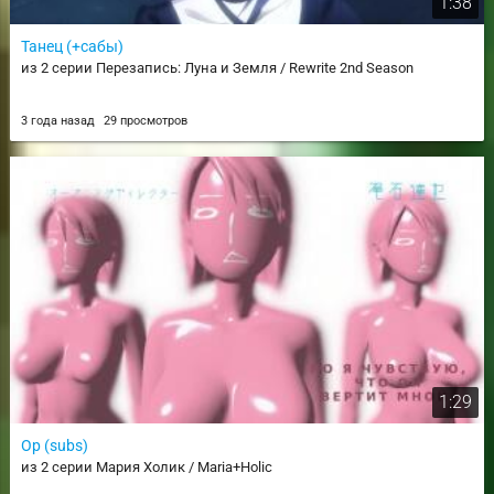
1:38
Танец (+сабы)
из 2 серии Перезапись: Луна и Земля / Rewrite 2nd Season
3 года назад
29 просмотров
1:29
Op (subs)
из 2 серии Мария Холик / Maria+Holic