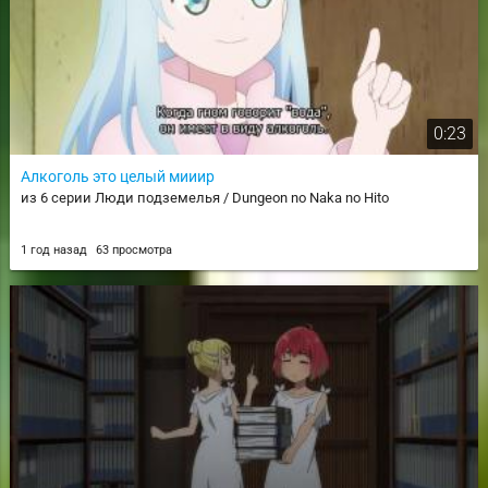
0:23
Алкоголь это целый мииир
из 6 серии Люди подземелья / Dungeon no Naka no Hito
1 год назад
63 просмотра