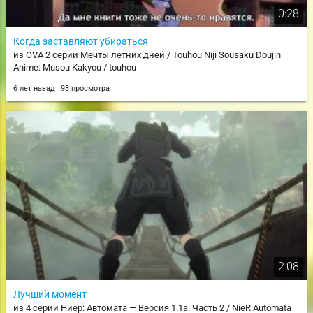
0:28
Когда заставляют убираться
из OVA 2 серии Мечты летних дней / Touhou Niji Sousaku Doujin
Anime: Musou Kakyou / touhou
6 лет назад
93 просмотра
2:08
Лучший момент
из 4 серии Ниер: Автомата — Версия 1.1а. Часть 2 / NieR:Automata