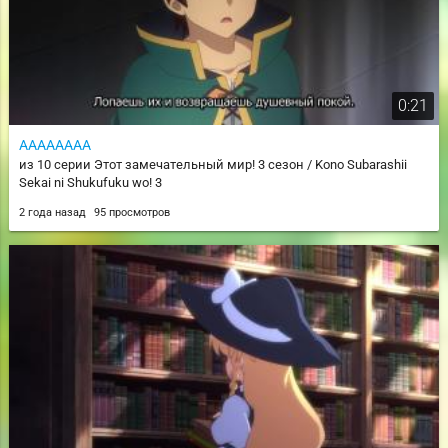
0:21
АААААААА
из 10 серии Этот замечательный мир! 3 сезон / Kono Subarashii
Sekai ni Shukufuku wo! 3
2 года назад
95 просмотров