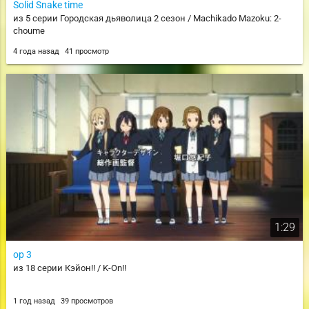
Solid Snake time
из 5 серии Городская дьяволица 2 сезон / Machikado Mazoku: 2-
choume
4 года назад
41 просмотр
1:29
op 3
из 18 серии Кэйон!! / K-On!!
1 год назад
39 просмотров