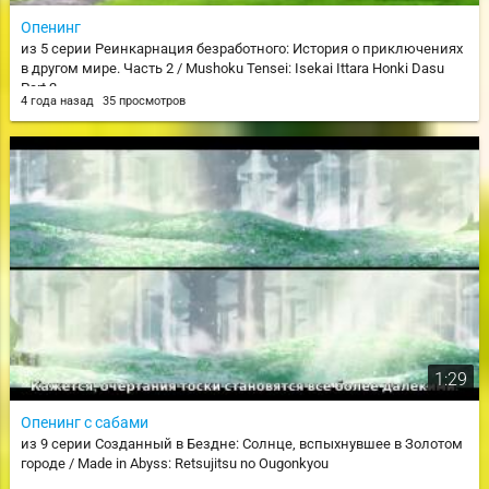
Опенинг
из 5 серии Реинкарнация безработного: История о приключениях
в другом мире. Часть 2 / Mushoku Tensei: Isekai Ittara Honki Dasu
Part 2
4 года назад
35 просмотров
1:29
Опенинг с сабами
из 9 серии Созданный в Бездне: Солнце, вспыхнувшее в Золотом
городе / Made in Abyss: Retsujitsu no Ougonkyou