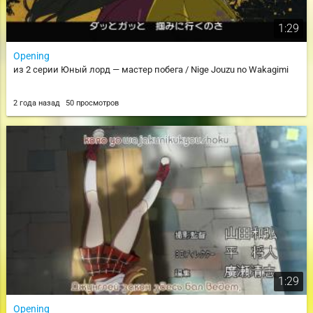
1:29
Opening
из 2 серии Юный лорд — мастер побега / Nige Jouzu no Wakagimi
2 года назад
50 просмотров
1:29
Opening