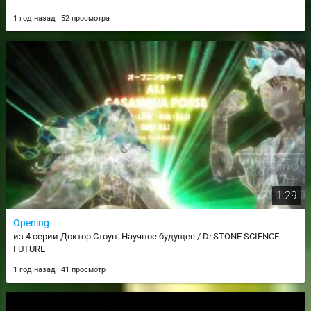
1 год назад
52 просмотра
1:29
Opening
из 4 серии Доктор Стоун: Научное будущее / Dr.STONE SCIENCE
FUTURE
1 год назад
41 просмотр