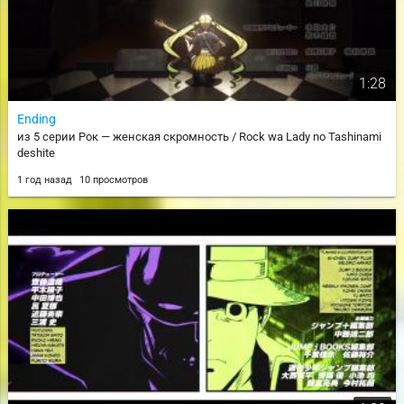
1:28
Ending
из 5 серии Рок — женская скромность / Rock wa Lady no Tashinami
deshite
1 год назад
10 просмотров