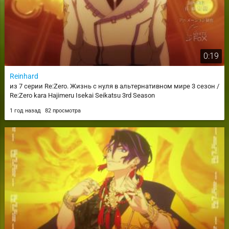
0:19
Reinhard
из 7 серии Re:Zero. Жизнь с нуля в альтернативном мире 3 сезон /
Re:Zero kara Hajimeru Isekai Seikatsu 3rd Season
1 год назад
82 просмотра