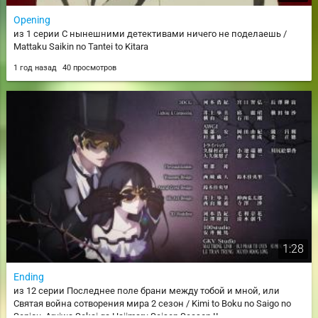
Opening
из 1 серии С нынешними детективами ничего не поделаешь /
Mattaku Saikin no Tantei to Kitara
1 год назад
40 просмотров
1:28
Ending
из 12 серии Последнее поле брани между тобой и мной, или
Святая война сотворения мира 2 сезон / Kimi to Boku no Saigo no
Senjou, Aruiwa Sekai ga Hajimaru Seisen Season II