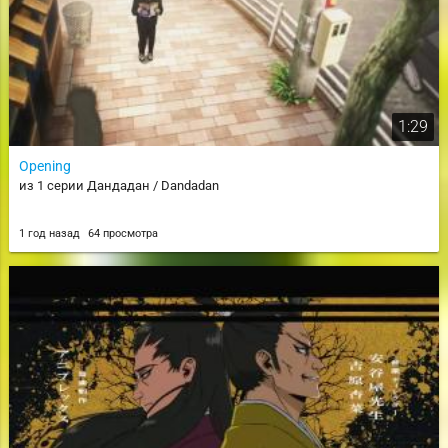
1:29
Opening
из 1 серии Дандадан / Dandadan
1 год назад
64 просмотра