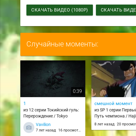
СКАЧАТЬ ВИДЕО (1080P)
СКАЧАТЬ ВИДЕО
Случайные моменты:
0:39
1
смешной момент
из 12 серии Токийский гуль:
из SP 1 серии Первы
Перерождение / Tokyo
Путь чемпиона / Haj
Ghoul:re
Ippo: Champion Road
Vavilion
8 лет назад
20 просмо
7 лет назад
16 просмотров