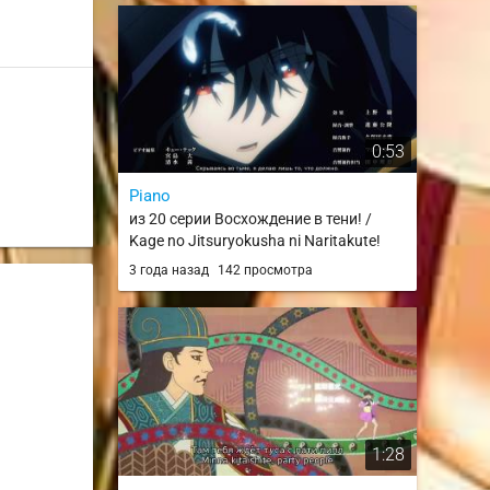
0:53
Piano
из 20 серии Восхождение в тени! /
Kage no Jitsuryokusha ni Naritakute!
3 года назад
142 просмотра
1:28