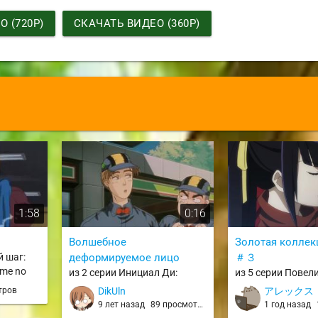
 (720P)
СКАЧАТЬ ВИДЕО (360P)
1:58
0:16
Волшебное
Золотая колле
й шаг:
деформируемое лицо
＃３
ime no
из 2 серии Инициал Ди:
из 5 серии Повели
Стадия первая / Initial D First
Overlord
тров
DikUln
アレックス
Stage / id
9 лет назад
89 просмотров
1 год назад