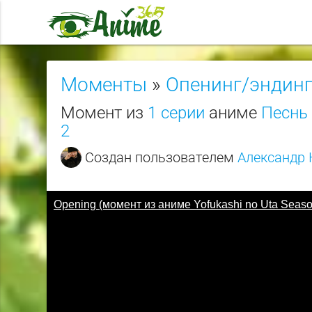
Моменты
»
Опенинг/эндин
Момент из
1 серии
аниме
Песнь 
2
Создан пользователем
Александр