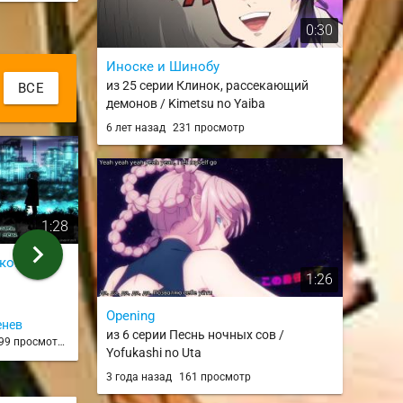
0:30
Иноске и Шинобу
из 25 серии Клинок, рассекающий
ВСЕ
демонов / Kimetsu no Yaiba
6 лет назад
231 просмотр
1:28
0:27
chevron_right
ском
Внезапные 20 секунд
One-san
1:26
экшена
из 11 серии
из 8 серии
Opening
енев
NicksonRRR
Денис 
из 6 серии Песнь ночных сов /
99 просмотров
11 месяцев назад
98 просмотров
10 месяц
Yofukashi no Uta
3 года назад
161 просмотр