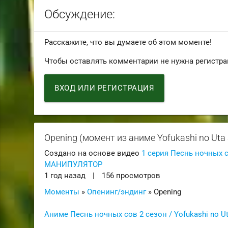
Обсуждение:
Расскажите, что вы думаете об этом моменте!
Чтобы оставлять комментарии не нужна регистра
ВХОД ИЛИ РЕГИСТРАЦИЯ
Opening (момент из аниме Yofukashi no Uta
Создано на основе видео
1 серия Песнь ночных с
МАНИПУЛЯТОР
1 год назад
|
156 просмотров
Моменты
»
Опенинг/эндинг
» Opening
Аниме Песнь ночных сов 2 сезон / Yofukashi no U