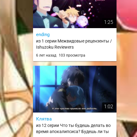
1:25
ending
из 1 серии Межвидовые рецензенты /
Ishuzoku Reviewers
6 лет назад
103 просмотра
1:02
Клятва
из 12 серии Что ты будешь делать во
время апокалипсиса? Будешь ли ты