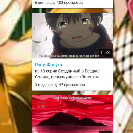
занят? Могу ли я спасти тебя? /
6 лет назад
103 просмотра
Shuumatsu Nani Shitemasu ka?
Isogashii desu ka? Sukutte Moratte Ii
desu ka? / WorldEnd
0:53
Рэг и Фапута
из 10 серии Созданный в Бездне:
Солнце, вспыхнувшее в Золотом
городе / Made in Abyss: Retsujitsu no
3 года назад
97 просмотров
Ougonkyou