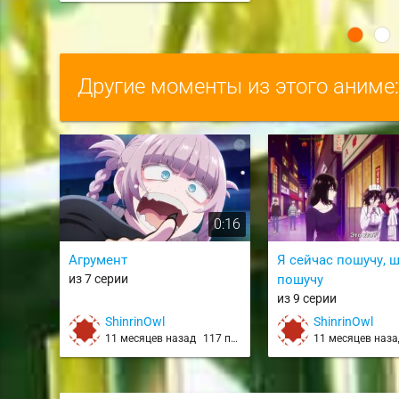
Другие моменты из этого аниме
0:16
Агрумент
Я сейчас пошучу, ш
из 7 серии
пошучу
из 9 серии
ShinrinOwl
ShinrinOwl
11 месяцев назад
117 просмотров
11 месяцев наз