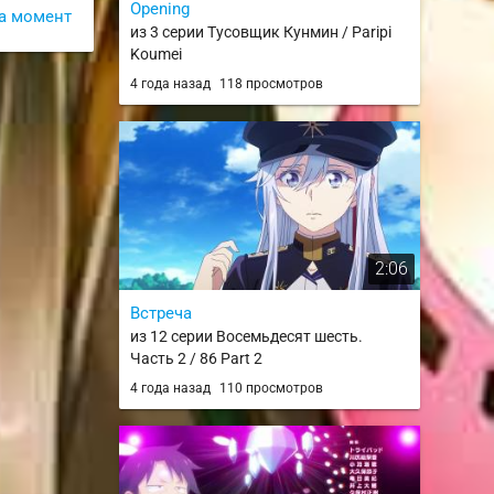
Opening
а момент
из 3 серии Тусовщик Кунмин / Paripi
Koumei
4 года назад
118 просмотров
2:06
Встреча
из 12 серии Восемьдесят шесть.
Часть 2 / 86 Part 2
4 года назад
110 просмотров