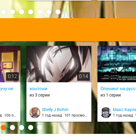
:
0:12
0:14
учу не
хонтони
Опенинг на рус
из 3 серии
из 1 серии
Shelly J Bohm
Макс Карл
ад
106 просмотров
1 год назад
101 просмотр
1 год назад