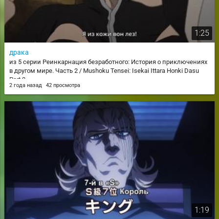
1:25
драка
из 5 серии Реинкарнация безработного: История о приключениях
в другом мире. Часть 2 / Mushoku Tensei: Isekai Ittara Honki Dasu
Part 2
2 года назад
42 просмотра
1:19