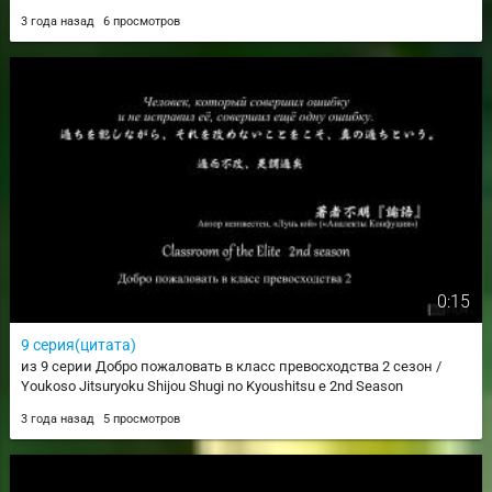
3 года назад
6 просмотров
0:15
9 серия(цитата)
из 9 серии Добро пожаловать в класс превосходства 2 сезон /
Youkoso Jitsuryoku Shijou Shugi no Kyoushitsu e 2nd Season
3 года назад
5 просмотров