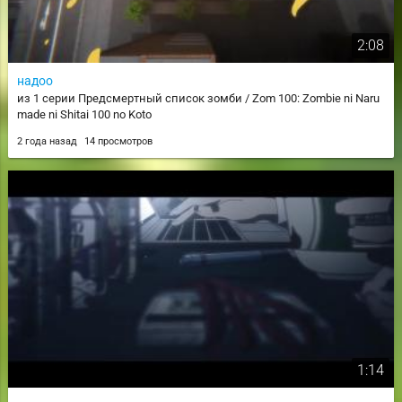
2:08
надоо
из 1 серии Предсмертный список зомби / Zom 100: Zombie ni Naru
made ni Shitai 100 no Koto
2 года назад
14 просмотров
1:14