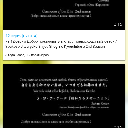
0:15
12 серия(цитата)
из 12 серии Добро пожаловать в класс превосходства 2 сезон /
Youkoso Jitsuryoku Shijou Shugi no Kyoushitsu e 2nd Season
3 года назад
19 просмотров
0:15