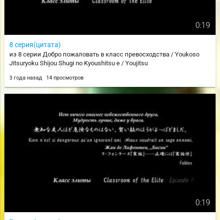
0:19
8 серия(цитата)
из 8 серии Добро пожаловать в класс превосходства / Youkoso
Jitsuryoku Shijou Shugi no Kyoushitsu e / Youjitsu
3 года назад
14 просмотров
0:19