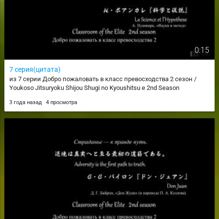
0:15
7 серия(цитата)
из 7 серии Добро пожаловать в класс превосходства 2 сезон /
Youkoso Jitsuryoku Shijou Shugi no Kyoushitsu e 2nd Season
3 года назад
4 просмотра