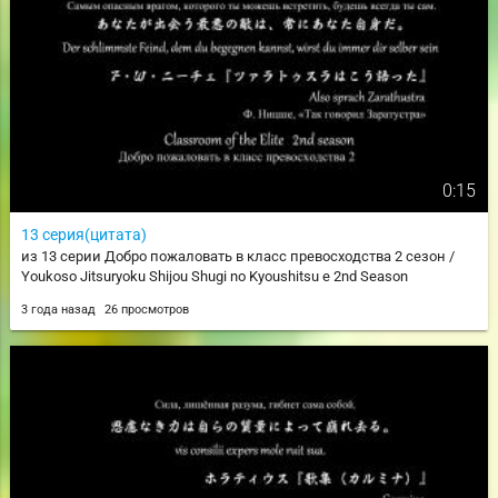
0:15
13 серия(цитата)
из 13 серии Добро пожаловать в класс превосходства 2 сезон /
Youkoso Jitsuryoku Shijou Shugi no Kyoushitsu e 2nd Season
3 года назад
26 просмотров