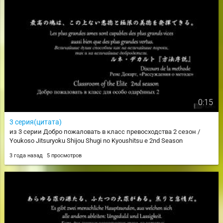
0:15
3 серия(цитата)
из 3 серии Добро пожаловать в класс превосходства 2 сезон /
Youkoso Jitsuryoku Shijou Shugi no Kyoushitsu e 2nd Season
3 года назад
5 просмотров