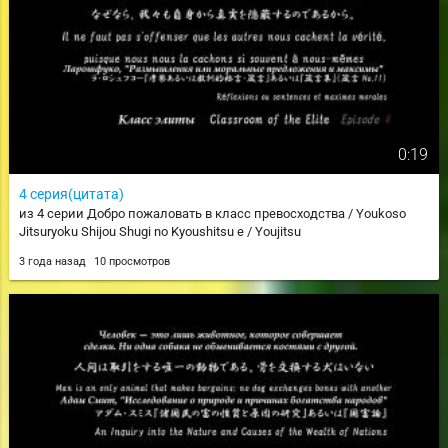
0:19
4 серия(цитата)
из 4 серии Добро пожаловать в класс превосходства / Youkoso
Jitsuryoku Shijou Shugi no Kyoushitsu e / Youjitsu
3 года назад
10 просмотров