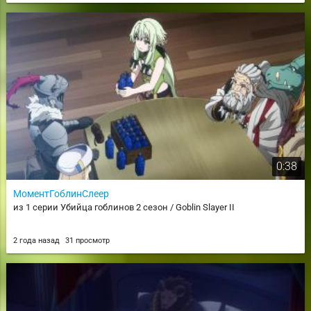
0:38
МоментГоблинСлеер
из 1 серии Убийца гоблинов 2 сезон / Goblin Slayer II
2 года назад
31 просмотр