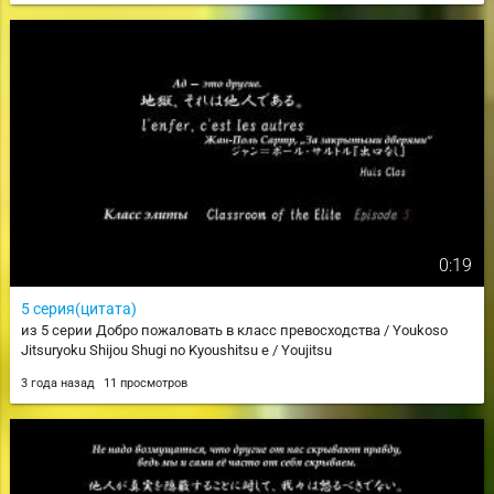
0:19
5 серия(цитата)
из 5 серии Добро пожаловать в класс превосходства / Youkoso
Jitsuryoku Shijou Shugi no Kyoushitsu e / Youjitsu
3 года назад
11 просмотров