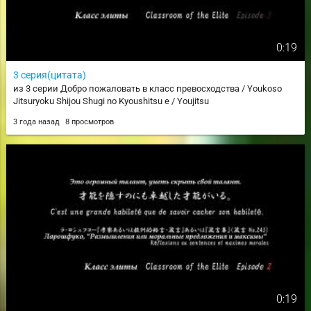
0:19
3 серия(цитата)
из 3 серии Добро пожаловать в класс превосходства / Youkoso
Jitsuryoku Shijou Shugi no Kyoushitsu e / Youjitsu
3 года назад
8 просмотров
0:19