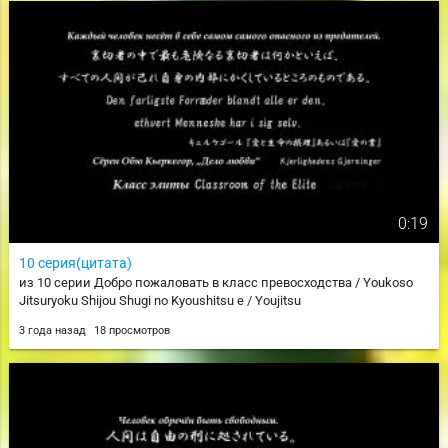
0:19
10 серия(цитата)
из 10 серии Добро пожаловать в класс превосходства / Youkoso
Jitsuryoku Shijou Shugi no Kyoushitsu e / Youjitsu
3 года назад
18 просмотров