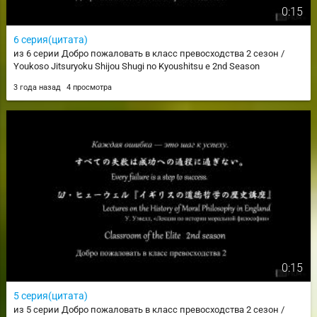
0:15
6 серия(цитата)
из 6 серии Добро пожаловать в класс превосходства 2 сезон /
Youkoso Jitsuryoku Shijou Shugi no Kyoushitsu e 2nd Season
3 года назад
4 просмотра
0:15
5 серия(цитата)
из 5 серии Добро пожаловать в класс превосходства 2 сезон /