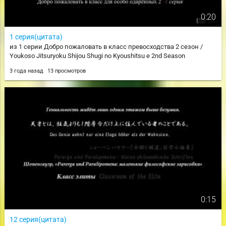
0:20
1 серия(цитата)
из 1 серии Добро пожаловать в класс превосходства 2 сезон /
Youkoso Jitsuryoku Shijou Shugi no Kyoushitsu e 2nd Season
3 года назад
13 просмотров
0:15
12 серия(цитата)