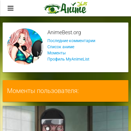
menu
AnimeBest.org
Последние комментарии
Список аниме
Моменты
Профиль MyAnimeList
Моменты пользователя: