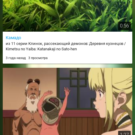
0:56
Камадо
из 11 серии Клинок, рассекающий демонов: Деревня кузнецов /
Kimetsu no Yaiba: Katanakaji no Sato-hen
3 года назад
3 просмотра
1:27