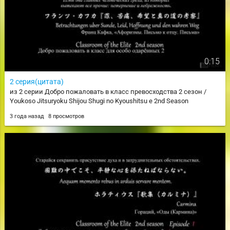
0:15
2 серия(цитата)
из 2 серии Добро пожаловать в класс превосходства 2 сезон /
Youkoso Jitsuryoku Shijou Shugi no Kyoushitsu e 2nd Season
3 года назад
8 просмотров