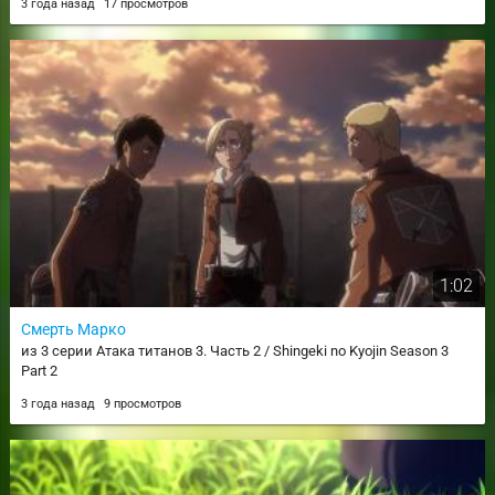
3 года назад
17 просмотров
1:02
Смерть Марко
из 3 серии Атака титанов 3. Часть 2 / Shingeki no Kyojin Season 3
Part 2
3 года назад
9 просмотров