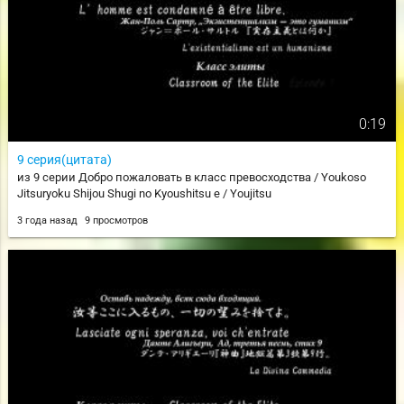
0:19
9 серия(цитата)
из 9 серии Добро пожаловать в класс превосходства / Youkoso
Jitsuryoku Shijou Shugi no Kyoushitsu e / Youjitsu
3 года назад
9 просмотров