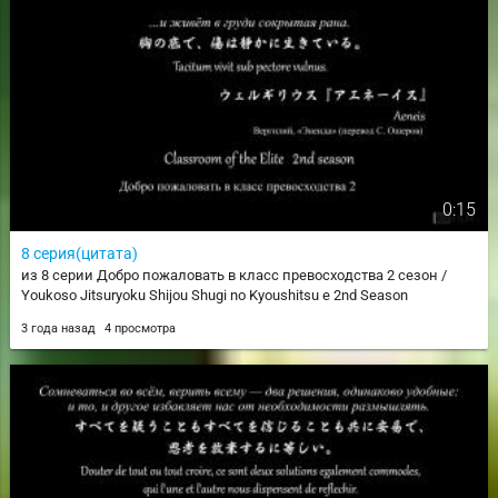
0:15
8 серия(цитата)
из 8 серии Добро пожаловать в класс превосходства 2 сезон /
Youkoso Jitsuryoku Shijou Shugi no Kyoushitsu e 2nd Season
3 года назад
4 просмотра