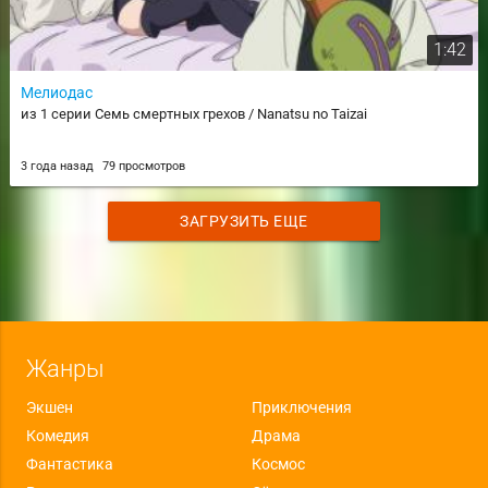
1:42
Мелиодас
из 1 серии Семь смертных грехов / Nanatsu no Taizai
3 года назад
79 просмотров
ЗАГРУЗИТЬ ЕЩЕ
Жанры
Экшен
Приключения
Комедия
Драма
Фантастика
Космос