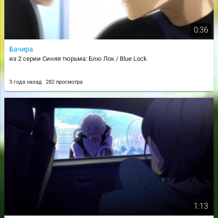
0:36
Бачира
из 2 серии Синяя тюрьма: Блю Лок / Blue Lock
3 года назад
282 просмотра
1:13