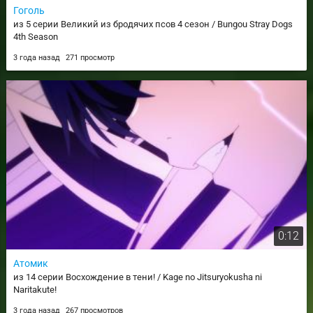
Гоголь
из 5 серии Великий из бродячих псов 4 сезон / Bungou Stray Dogs
4th Season
3 года назад
271 просмотр
0:12
Атомик
из 14 серии Восхождение в тени! / Kage no Jitsuryokusha ni
Naritakute!
3 года назад
267 просмотров