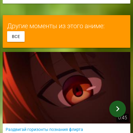
Другие моменты из этого аниме:
ВСЕ
chevron_right
0:45
Раздвигай горизонты познания флирта