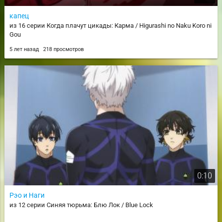
капец
из 16 серии Когда плачут цикады: Карма / Higurashi no Naku Koro ni
Gou
5 лет назад
218 просмотров
0:10
Рэо и Наги
из 12 серии Синяя тюрьма: Блю Лок / Blue Lock