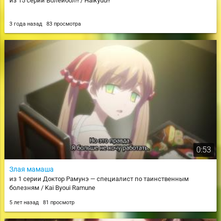
из 15 серии Волейбол!! / Haikyuu!!
3 года назад
83 просмотра
0:53
Злая мамаша
из 1 серии Доктор Рамунэ — специалист по таинственным
болезням / Kai Byoui Ramune
5 лет назад
81 просмотр