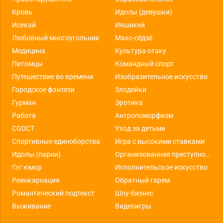
Кровь
Идолы (девушки)
Исекай
Ияшикей
Любовный многоугольник
Махо-сёдзё
Медицина
Культура отаку
Питомцы
Командный спорт
Путешествие во времени
Изобразительное искусство
Городское фэнтези
Злодейки
Гурман
Эротика
Работа
Антропоморфизм
CGDCT
Уход за детьми
Спортивные единоборства
Игра с высокими ставками
Идолы (парни)
Организованная преступность
Гэг юмор
Исполнительское искусство
Реинкарнация
Обратный гарем
Романтический подтекст
Шоу-бизнес
Выживание
Видеоигры