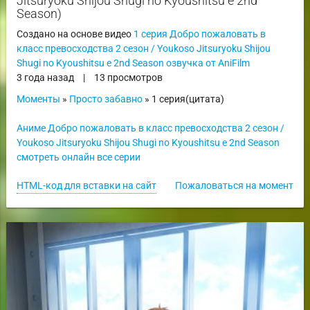
Jitsuryoku Shijou Shugi no Kyoushitsu e 2nd
Season)
Создано на основе видео
1 серия Добро пожаловать в
класс превосходства 2 сезон / Youkoso Jitsuryoku Shijou
Shugi no Kyoushitsu e 2nd Season озвучка от AniFilm
3 года назад
|
13 просмотров
Моменты
»
Просто забавно
» 1 серия(цитата)
Аниме Добро пожаловать в класс превосходства 2 сезон /
Youkoso Jitsuryoku Shijou Shugi no Kyoushitsu e 2nd Season
смотреть онлайн все серии
HTML-код для вставки на сайт
Пожаловаться на момент