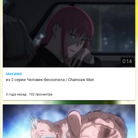
0:14
макима
из 2 серии Человек-бензопила / Chainsaw Man
3 года назад
102 просмотра