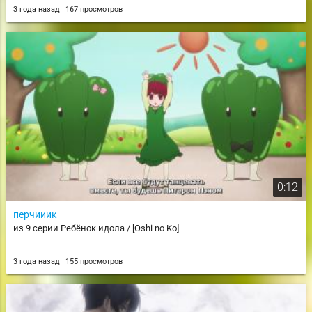
3 года назад
167 просмотров
0:12
перчииик
из 9 серии Ребёнок идола / [Oshi no Ko]
3 года назад
155 просмотров