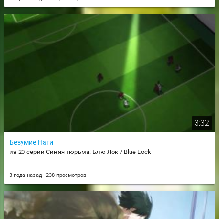
3:32
Безумие Наги
из 20 серии Синяя тюрьма: Блю Лок / Blue Lock
3 года назад
238 просмотров