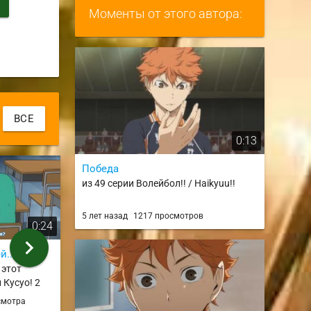
Моменты от этого автора:
ВСЕ
0:13
Победа
из 49 серии Волейбол!! / Haikyuu!!
5 лет назад
1217 просмотров
0:24
3:23
chevron_right
й...
Вырезал семью за просто
я твоя дев
 этот
так
из 13 серии Ш
 Кусуо! 2
Charlotte
из 2 серии Инуясики /
o no Ψ-nan 2
Inuyashiki
смотра
KustAnt
Данил 