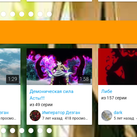
:
1:29
1:58
в
Демоническая сила
Либе
Асты!!!
из 157 серии
из 49 серии
зган
Император Дезган
dark
просмотра
7 лет назад
418 просмотров
5 лет назад