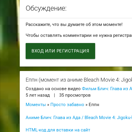
Обсуждение:
Расскажите, что вы думаете об этом моменте!
Чтобы оставлять комментарии не нужна регистра
ВХОД ИЛИ РЕГИСТРАЦИЯ
Еппн (момент из аниме Bleach Movie 4: Jigo
Создано на основе видео
Фильм Блич: Глава из Ад
5 лет назад
|
35 просмотров
Моменты
»
Просто забавно
» Еппн
Аниме Блич: Глава из Ада / Bleach Movie 4: Jigoku
HTML-код для вставки на сайт