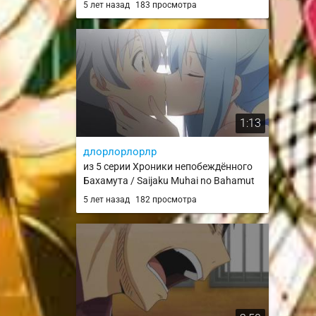
5 лет назад
183 просмотра
1:13
длорлорлорлр
из 5 серии Хроники непобеждённого
Бахамута / Saijaku Muhai no Bahamut
5 лет назад
182 просмотра