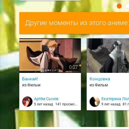
Другие моменты из этого аниме
0:07
Банкай!
Концовка
из Фильм
из Фильм
Артём Сычев
Екатерина Ло
5 лет назад
141 просмотр
9 лет назад
81 