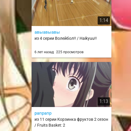
1:14
авыавыавы
из 4 серии Волейбол!! / Haikyuu!!
6 лет назад
225 просмотров
1:13
рапрапр
из 11 серии Корзинка фруктов 2 сезон
/ Fruits Basket: 2