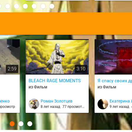
:
2:59
3:10
BLEACH RAGE MOMENTS
Я спасу своих д
из Фильм
из Фильм
ленко
Роман Золотцев
Екатерина
просмотр
8 лет назад
77 просмотров
9 лет назад