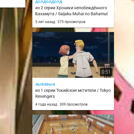
долдолдолд
из 2 серии Хроники непобеждённого
Бахамута / Saijaku Muhai no Bahamut
5 лет назад
375 просмотров
0:51
аывавыа
из 1 серии Токийские мстители / Tokyo
Revengers
4 года назад
309 просмотров