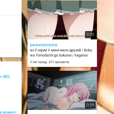
0:30
рапрапрапрапр
из 3 серии У меня мало друзей / Boku
wa Tomodachi ga Sukunai / haganai
5 лет назад
471 просмотр
e (BD)
0:39
а момент