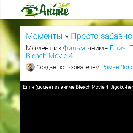
Моменты
»
Просто забавно
Момент из
Фильм
аниме
Блич: Г
Bleach Movie 4
Создан пользователем
Роман Зол