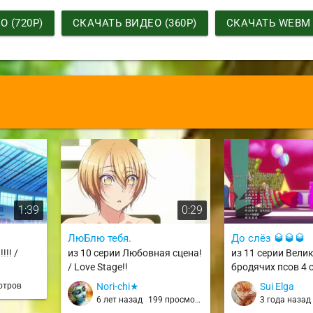
 (720P)
СКАЧАТЬ ВИДЕО (360P)
СКАЧАТЬ WEBM
1:39
0:29
ЛюБлю тебя.
До слёз 🥃🥃🥃
!!! /
из 10 серии Любовная сцена!
из 11 серии Вели
/ Love Stage!!
бродячих псов 4 с
Bungou Stray Dog
отров
Nori-chi★
Sui Elga
6 лет назад
199 просмотров
3 года наза