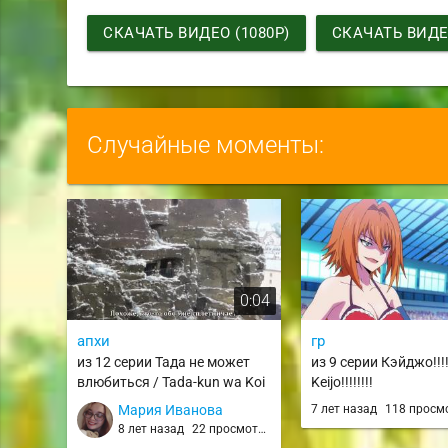
СКАЧАТЬ ВИДЕО (1080P)
СКАЧАТЬ ВИДЕО
Случайные моменты:
0:04
апхи
гр
из 12 серии Тада не может
из 9 серии Кэйджо!!!!!
влюбиться / Tada-kun wa Koi
Keijo!!!!!!!!
wo Shinai / tadakoi
Мария Иванова
7 лет назад
118 просм
8 лет назад
22 просмотра