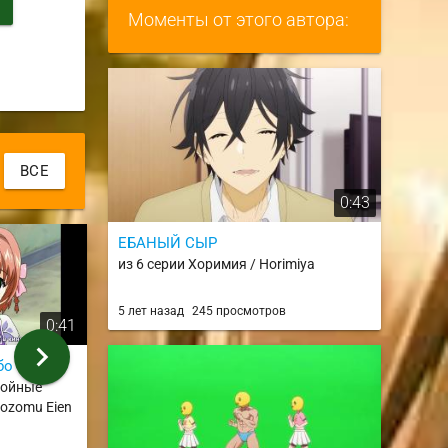
Моменты от этого автора:
ВСЕ
0:43
ЕБАНЫЙ СЫР
из 6 серии Хоримия / Horimiya
5 лет назад
245 просмотров
0:41
3:04
chevron_right
бо мне
Мицуха и Таки
Tetra-pot Mel
койные
из Твоё имя / Kimi no Na wa.
из OVA 7 сери
Nozomu Eien
город металла 
City
Алексей Немых
アレッ