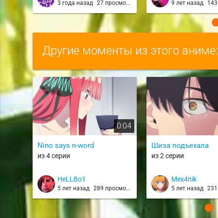
3 года назад
27 просмотров
9 лет назад
143 
Другие моменты из этого аниме
0:04
Nino says n-word
Шиза подъехала
из 4 серии
из 2 серии
HeLLBo1
Mex4nik
5 лет назад
289 просмотров
5 лет назад
231