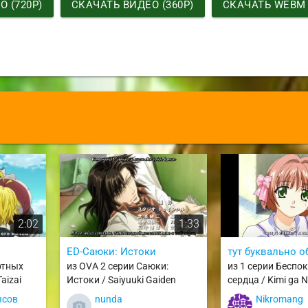
 (720P)
СКАЧАТЬ ВИДЕО (360P)
СКАЧАТЬ WEBM
2:02
1:33
ED-Саюки: Истоки
тут буквально о
ртных
из OVA 2 серии Саюки:
из 1 серии Беспо
aizai
Истоки / Saiyuuki Gaiden
сердца / Kimi ga 
ысов
nunda
Nikromang