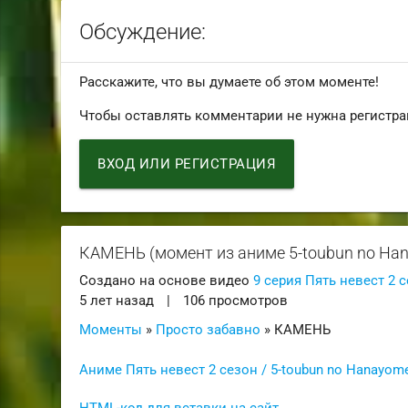
Обсуждение:
Расскажите, что вы думаете об этом моменте!
Чтобы оставлять комментарии не нужна регистра
ВХОД ИЛИ РЕГИСТРАЦИЯ
КАМЕНЬ (момент из аниме 5-toubun no Ha
Создано на основе видео
9 серия Пять невест 2 с
5 лет назад
|
106 просмотров
Моменты
»
Просто забавно
» КАМЕНЬ
Аниме Пять невест 2 сезон / 5-toubun no Hanayom
HTML-код для вставки на сайт