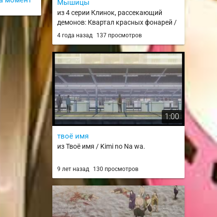
Мышицы
из 4 серии Клинок, рассекающий
демонов: Квартал красных фонарей /
Kimetsu no Yaiba: Yuukaku-hen
4 года назад
137 просмотров
1:00
твоё имя
из Твоё имя / Kimi no Na wa.
9 лет назад
130 просмотров