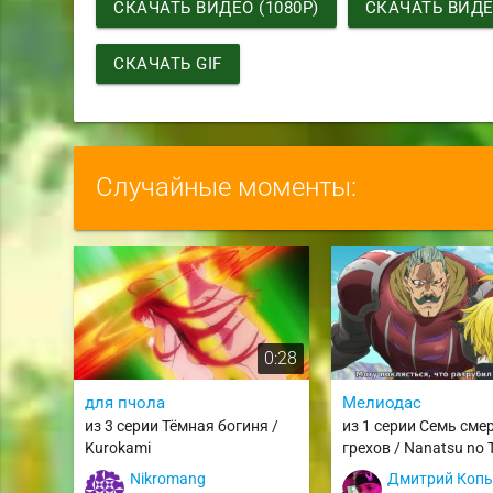
СКАЧАТЬ ВИДЕО (1080P)
СКАЧАТЬ ВИДЕО
СКАЧАТЬ GIF
Случайные моменты:
0:28
для пчола
Мелиодас
из 3 серии Тёмная богиня /
из 1 серии Семь сме
Kurokami
грехов / Nanatsu no T
Nikromang
Дмитрий Коп