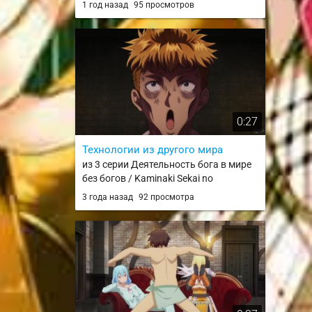
1 год назад
95 просмотров
0:27
Технологии из другого мира
из 3 серии Деятельность бога в мире
без богов / Kaminaki Sekai no
Kamisama Katsudou
3 года назад
92 просмотра