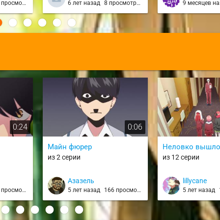
просмотра
6 лет назад
8 просмотров
9 месяцев н
:
0:24
0:06
Майн фюрер
Неловко вышло
из 2 серии
из 12 серии
Азазель
lillycane
 просмотр
5 лет назад
166 просмотров
5 лет назад