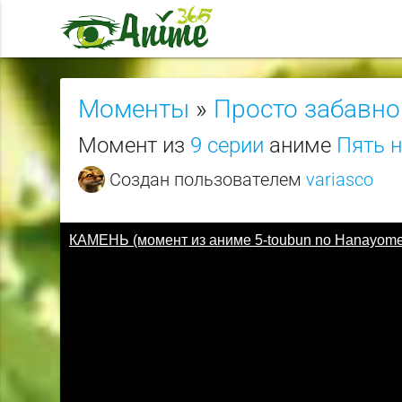
Моменты
»
Просто забавно
Момент из
9 серии
аниме
Пять н
Создан пользователем
variasco