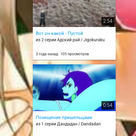
2:54
Вот он какой - Пустой
из 2 серии Адский рай / Jigokuraku
3 года назад
105 просмотров
0:54
Похищение пришельцами
из 1 серии Дандадан / Dandadan