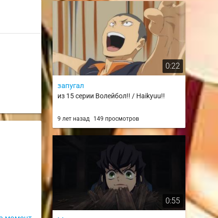
0:22
запугал
из 15 серии Волейбол!! / Haikyuu!!
9 лет назад
149 просмотров
0:55
а момент