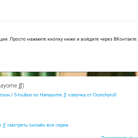
ция. Просто нажмите кнопку ниже и войдите через ВКонтакте.
nayome ∬)
езон / 5-toubun no Hanayome ∬ озвучка от Crunchyroll
e ∬ смотреть онлайн все серии
Пожаловаться н