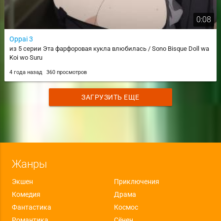
0:08
Oppai 3
из 5 серии Эта фарфоровая кукла влюбилась / Sono Bisque Doll wa
Koi wo Suru
4 года назад
360 просмотров
ЗАГРУЗИТЬ ЕЩЕ
Жанры
Экшен
Приключения
Комедия
Драма
Фантастика
Космос
Романтика
Сёнен