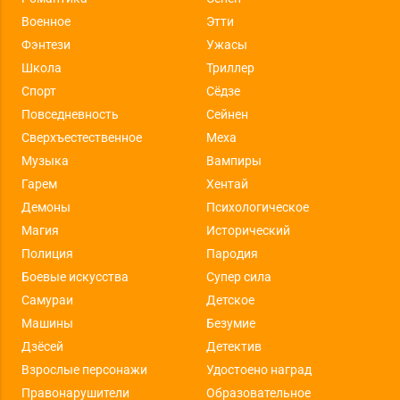
Военное
Этти
Фэнтези
Ужасы
Школа
Триллер
Спорт
Сёдзе
Повседневность
Сейнен
Сверхъестественное
Меха
Музыка
Вампиры
Гарем
Хентай
Демоны
Психологическое
Магия
Исторический
Полиция
Пародия
Боевые искусства
Супер сила
Самураи
Детское
Машины
Безумие
Дзёсей
Детектив
Взрослые персонажи
Удостоено наград
Правонарушители
Образовательное