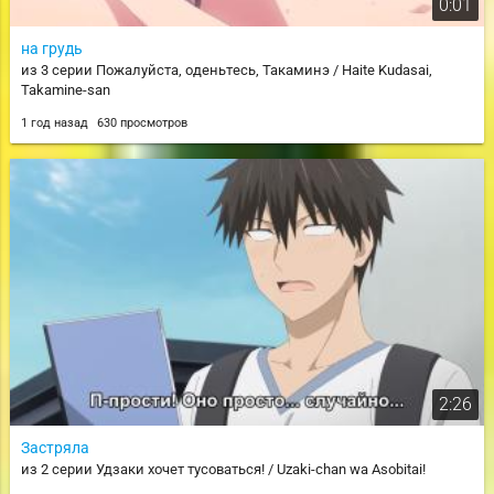
0:01
на грудь
из 3 серии Пожалуйста, оденьтесь, Такаминэ / Haite Kudasai,
Takamine-san
1 год назад
630 просмотров
2:26
Застряла
из 2 серии Удзаки хочет тусоваться! / Uzaki-chan wa Asobitai!