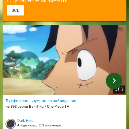
ВСЕ
chevron_right
0:03
Луффи использует волю наблюдения
из 893 серии Ван-Пис / One Piece TV
Dark Hole
4 года назад
233 просмотра