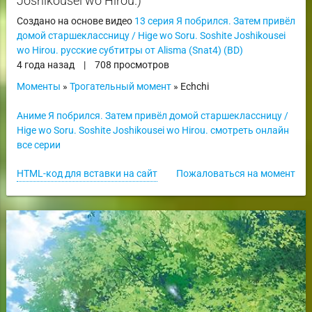
Joshikousei wo Hirou.)
Создано на основе видео
13 серия Я побрился. Затем привёл
домой старшеклассницу / Hige wo Soru. Soshite Joshikousei
wo Hirou. русские субтитры от Alisma (Snat4) (BD)
4 года назад
|
708 просмотров
Моменты
»
Трогательный момент
» Echchi
Аниме Я побрился. Затем привёл домой старшеклассницу /
Hige wo Soru. Soshite Joshikousei wo Hirou. смотреть онлайн
все серии
HTML-код для вставки на сайт
Пожаловаться на момент