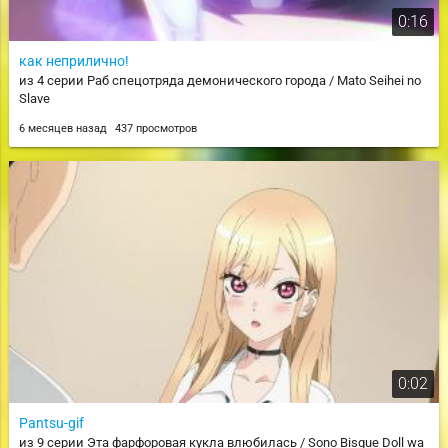
0:16
как неприлично!
из 4 серии Раб спецотряда демонического города / Mato Seihei no
Slave
6 месяцев назад
437 просмотров
0:02
Pantsu-gif
из 9 серии Эта фарфоровая кукла влюбилась / Sono Bisque Doll wa