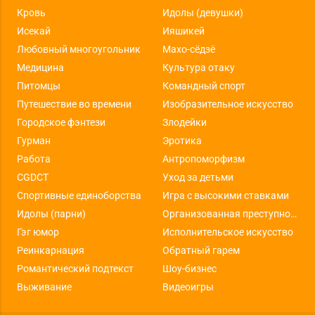
Кровь
Идолы (девушки)
Исекай
Ияшикей
Любовный многоугольник
Махо-сёдзё
Медицина
Культура отаку
Питомцы
Командный спорт
Путешествие во времени
Изобразительное искусство
Городское фэнтези
Злодейки
Гурман
Эротика
Работа
Антропоморфизм
CGDCT
Уход за детьми
Спортивные единоборства
Игра с высокими ставками
Идолы (парни)
Организованная преступность
Гэг юмор
Исполнительское искусство
Реинкарнация
Обратный гарем
Романтический подтекст
Шоу-бизнес
Выживание
Видеоигры