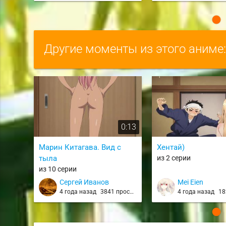
Другие моменты из этого аниме
0:13
Марин Китагава. Вид с
Хентай)
тыла
из 2 серии
из 10 серии
Сергей Иванов
Mei Eien
4 года назад
3841 просмотр
4 года назад
182