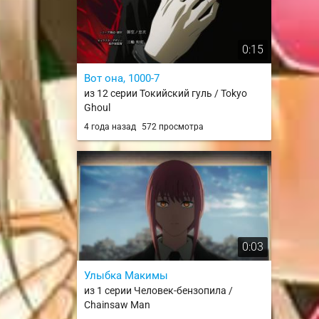
0:15
Вот она, 1000-7
из 12 серии Токийский гуль / Tokyo
Ghoul
4 года назад
572 просмотра
0:03
Улыбка Макимы
из 1 серии Человек-бензопила /
Chainsaw Man