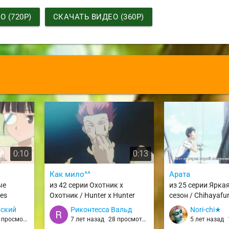
 (720P)
СКАЧАТЬ ВИДЕО (360P)
0:10
0:13
Как мило^^
Арата
ые
из 42 серии Охотник х
из 25 серии Яркая
hes
Охотник / Hunter x Hunter
сезон / Chihayafu
(1999) / hxh99
вский
Риконтесса Вальд
Nori-chi★
просмотров
7 лет назад
28 просмотров
5 лет назад