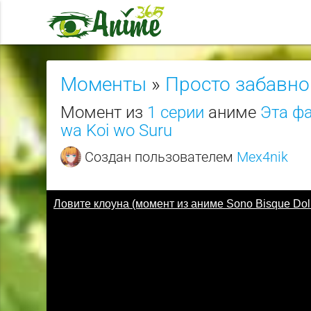
Моменты
»
Просто забавно
Момент из
1 серии
аниме
Эта фа
wa Koi wo Suru
Создан пользователем
Mex4nik