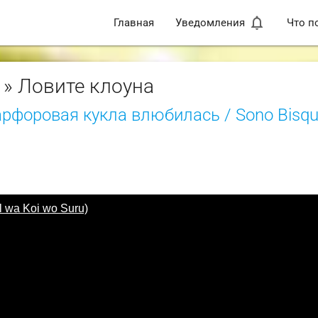
notifications_none
Главная
Уведомления
Что п
» Ловите клоуна
рфоровая кукла влюбилась / Sono Bisque