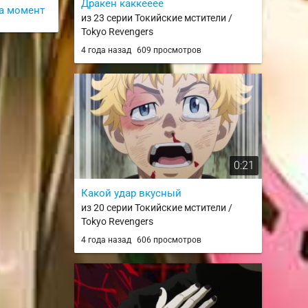
Дракен каккееее
а момент
из 23 серии Токийские мстители /
Tokyo Revengers
4 года назад
609 просмотров
0:21
Какой удар вкусный
из 20 серии Токийские мстители /
Tokyo Revengers
4 года назад
606 просмотров