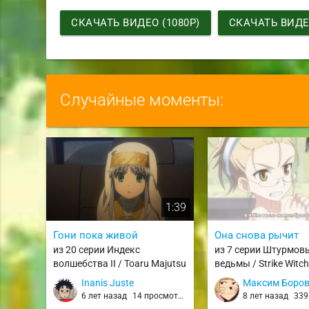
СКАЧАТЬ ВИДЕО (1080P)
СКАЧАТЬ ВИДЕО
Случайные моменты:
1:39
Гони пока живой
Она снова рычит
из 20 серии Индекс
из 7 серии Штурмов
волшебства II / Toaru Majutsu
ведьмы / Strike Witc
no Index II / Index2
(2008)
Inanis Juste
Максим Боро
6 лет назад
14 просмотров
8 лет назад
339 