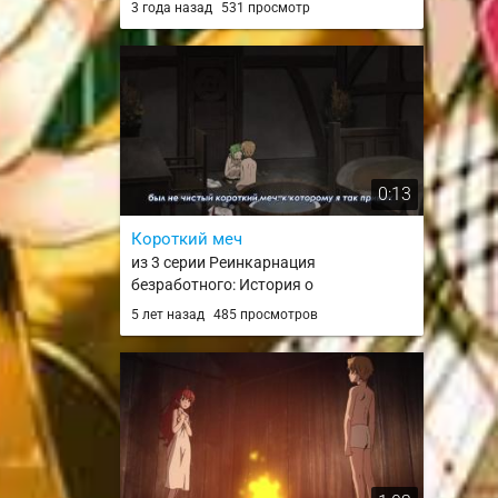
3 года назад
531 просмотр
0:13
Короткий меч
из 3 серии Реинкарнация
безработного: История о
приключениях в другом мире /
5 лет назад
485 просмотров
Mushoku Tensei: Isekai Ittara Honki
Dasu