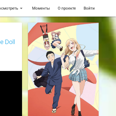
arrow_drop_down
осмотреть
Моменты
О проекте
Войти
 Doll