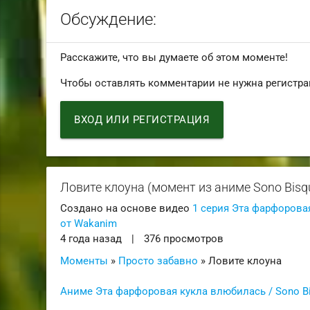
Обсуждение:
Расскажите, что вы думаете об этом моменте!
Чтобы оставлять комментарии не нужна регистра
ВХОД ИЛИ РЕГИСТРАЦИЯ
Ловите клоуна (момент из аниме Sono Bisqu
Создано на основе видео
1 серия Эта фарфоровая
от Wakanim
4 года назад
|
376 просмотров
Моменты
»
Просто забавно
» Ловите клоуна
Аниме Эта фарфоровая кукла влюбилась / Sono Bis