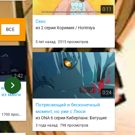
0:11
Секс
из 2 серии Хоримия / Horimiya
ВСЕ
5 лет назад
2515 просмотров
2:42
0:34
chevron_right
 wa Koi wo
упс, не ловко то как
Новый вид
0:24
 из манги
из 2 серии
мошенничес
из 6 серии
Потрясающий и бесконечный
Ahegao Ray
JUSTDav
момент, но уже с Люси
д
1700 просмотров
4 года назад
1634 просмотра
4 года н
из ONA 6 серии Киберпанк: Бегущие
по краю / Cyberpunk: Edgerunners
3 года назад
798 просмотров