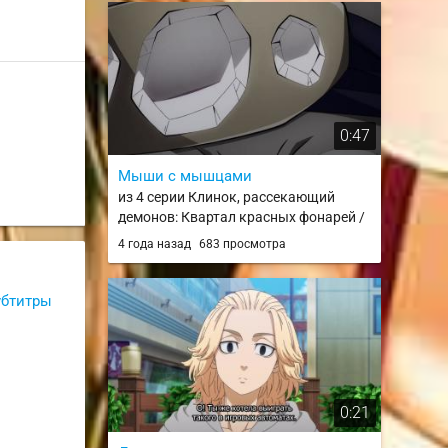
0:47
Мыши с мышцами
из 4 серии Клинок, рассекающий
демонов: Квартал красных фонарей /
Kimetsu no Yaiba: Yuukaku-hen
4 года назад
683 просмотра
убтитры
0:21