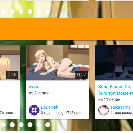
:
0:48
0:07
кукла
Sono Bisque Doll
из 2 серии
Suru топ момент
из 11 серии
DeDen4ik
saikasama
6 просмотров
3 года назад
1712 просмотров
4 года наза