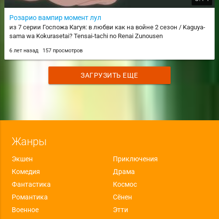
Розарио вампир момент лул
из 7 серии Госпожа Кагуя: в любви как на войне 2 сезон / Kaguya-
sama wa Kokurasetai? Tensai-tachi no Renai Zunousen
6 лет назад
157 просмотров
ЗАГРУЗИТЬ ЕЩЕ
Жанры
Экшен
Приключения
Комедия
Драма
Фантастика
Космос
Романтика
Сёнен
Военное
Этти