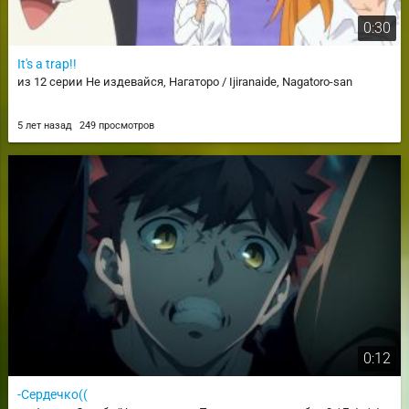
0:30
It's a trap!!
из 12 серии Не издевайся, Нагаторо / Ijiranaide, Nagatoro-san
5 лет назад
249 просмотров
0:12
-Сердечко((