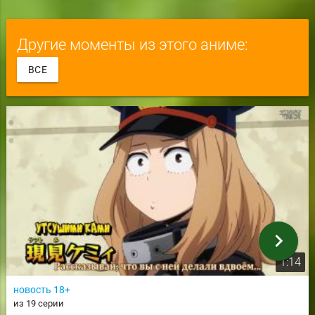
Другие моменты из этого аниме:
ВСЕ
chevron_right
1:14
новость 18+
из 19 серии