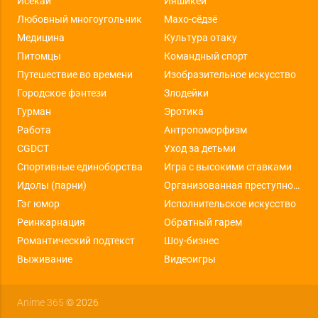
Исекай
Ияшикей
Любовный многоугольник
Махо-сёдзё
Медицина
Культура отаку
Питомцы
Командный спорт
Путешествие во времени
Изобразительное искусство
Городское фэнтези
Злодейки
Гурман
Эротика
Работа
Антропоморфизм
CGDCT
Уход за детьми
Спортивные единоборства
Игра с высокими ставками
Идолы (парни)
Организованная преступность
Гэг юмор
Исполнительское искусство
Реинкарнация
Обратный гарем
Романтический подтекст
Шоу-бизнес
Выживание
Видеоигры
Anime 365
© 2026