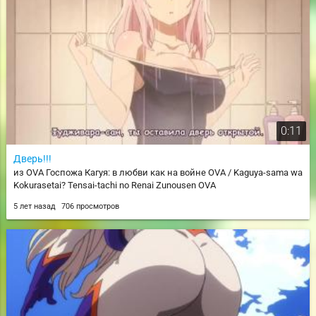
0:11
Дверь!!!
из OVA Госпожа Кагуя: в любви как на войне OVA / Kaguya-sama wa
Kokurasetai? Tensai-tachi no Renai Zunousen OVA
5 лет назад
706 просмотров