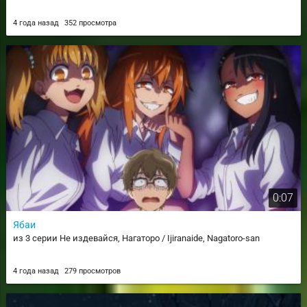
4 года назад
352 просмотра
0:07
Ябаи
из 3 серии Не издевайся, Нагаторо / Ijiranaide, Nagatoro-san
4 года назад
279 просмотров