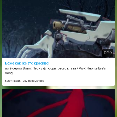
0:29
Боже как же это красиво!
из 9 серии Виви: Песнь флюоритового глаза / Vivy: Fluorite Eye's
Song
5 лет назад
257 просмотров