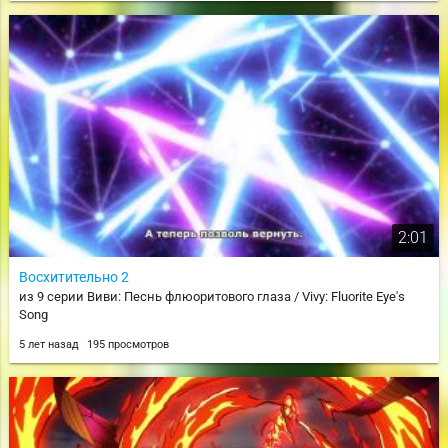
2:01
Восхитительно 2
из 9 серии Виви: Песнь флюоритового глаза / Vivy: Fluorite Eye's
Song
5 лет назад
195 просмотров