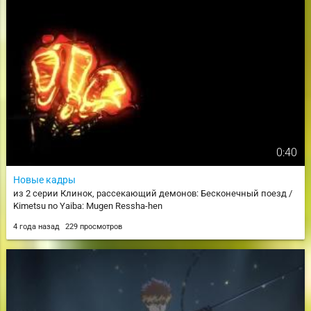
0:40
Новые кадры
из 2 серии Клинок, рассекающий демонов: Бесконечный поезд /
Kimetsu no Yaiba: Mugen Ressha-hen
4 года назад
229 просмотров