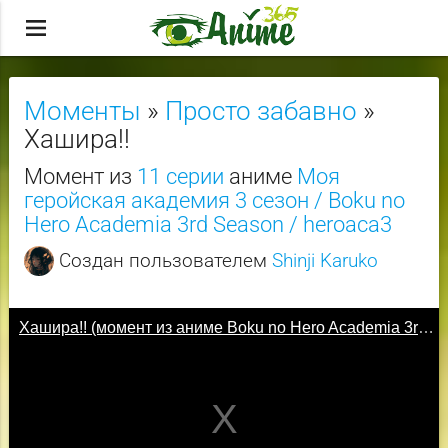
menu
Моменты
»
Просто забавно
»
Хашира!!
Момент из
11 серии
аниме
Моя
геройская академия 3 сезон / Boku no
Hero Academia 3rd Season / heroaca3
Создан пользователем
Shinji Karuko