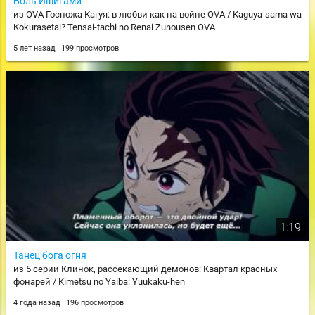
Боль Ишигами
из OVA Госпожа Кагуя: в любви как на войне OVA / Kaguya-sama wa
Kokurasetai? Tensai-tachi no Renai Zunousen OVA
5 лет назад
199 просмотров
1:19
Танец бога огня
из 5 серии Клинок, рассекающий демонов: Квартал красных
фонарей / Kimetsu no Yaiba: Yuukaku-hen
4 года назад
196 просмотров