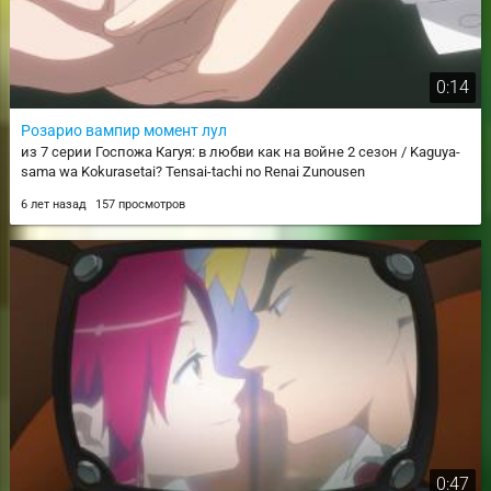
0:14
Розарио вампир момент лул
из 7 серии Госпожа Кагуя: в любви как на войне 2 сезон / Kaguya-
sama wa Kokurasetai? Tensai-tachi no Renai Zunousen
6 лет назад
157 просмотров
0:47