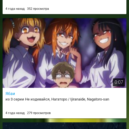
4 года назад
352 просмотра
0:07
Ябаи
из 3 серии Не издевайся, Нагаторо / Ijiranaide, Nagatoro-san
4 года назад
279 просмотров