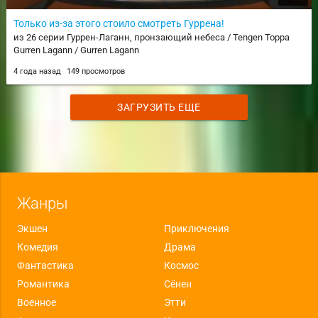
Только из-за этого стоило смотреть Гуррена!
из 26 серии Гуррен-Лаганн, пронзающий небеса / Tengen Toppa
Gurren Lagann / Gurren Lagann
4 года назад
149 просмотров
ЗАГРУЗИТЬ ЕЩЕ
Жанры
Экшен
Приключения
Комедия
Драма
Фантастика
Космос
Романтика
Сёнен
Военное
Этти