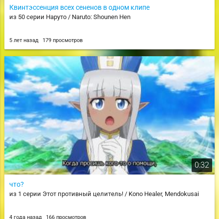
Квинтэссенция всех сененов в одном клипе
из 50 серии Наруто / Naruto: Shounen Hen
5 лет назад
179 просмотров
0:32
что?
из 1 серии Этот противный целитель! / Kono Healer, Mendokusai
4 года назад
166 просмотров