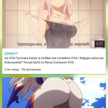
0:11
Дверь!!!
из OVA Госпожа Кагуя: в любви как на войне OVA / Kaguya-sama wa
Kokurasetai? Tensai-tachi no Renai Zunousen OVA
5 лет назад
706 просмотров