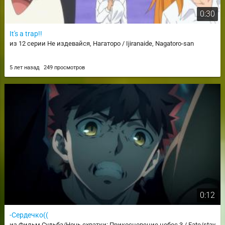
0:30
It's a trap!!
из 12 серии Не издевайся, Нагаторо / Ijiranaide, Nagatoro-san
5 лет назад
249 просмотров
0:12
-Сердечко((
из Фильм Судьба/Ночь схватки: Прикосновение небес 3 / Fate/stay