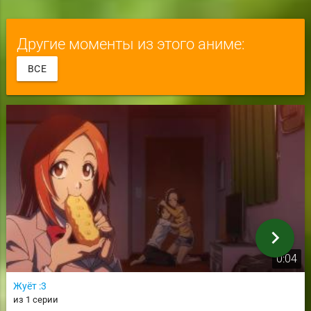
Другие моменты из этого аниме:
ВСЕ
chevron_right
0:04
Жуёт :3
из 1 серии