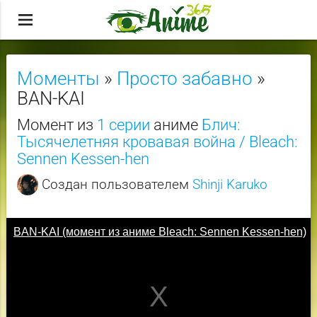
menu
Моменты
»
Просто забавно
»
BAN-KAI
Момент из
1 серии
аниме
Блич:
Тысячелетняя кровавая война / Bleach:
Sennen Kessen-hen
Создан пользователем
Shinji Karuko