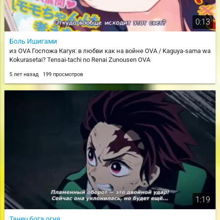
0:13
Боль Ишигами
из OVA Госпожа Кагуя: в любви как на войне OVA / Kaguya-sama wa
Kokurasetai? Tensai-tachi no Renai Zunousen OVA
5 лет назад
199 просмотров
1:19
Танец бога огня