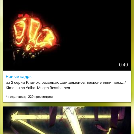
0:40
Новые кадры
из 2 серии Клинок, рассекающий демонов: Бесконечный поезд /
Kimetsu no Yaiba: Mugen Ressha-hen
4 года назад
229 просмотров