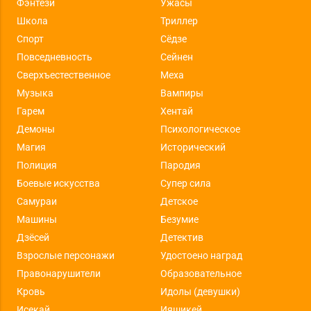
Фэнтези
Ужасы
Школа
Триллер
Спорт
Сёдзе
Повседневность
Сейнен
Сверхъестественное
Меха
Музыка
Вампиры
Гарем
Хентай
Демоны
Психологическое
Магия
Исторический
Полиция
Пародия
Боевые искусства
Супер сила
Самураи
Детское
Машины
Безумие
Дзёсей
Детектив
Взрослые персонажи
Удостоено наград
Правонарушители
Образовательное
Кровь
Идолы (девушки)
Исекай
Ияшикей