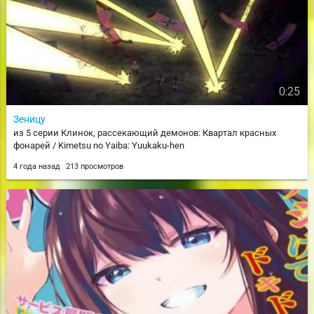
0:25
Зеницу
из 5 серии Клинок, рассекающий демонов: Квартал красных
фонарей / Kimetsu no Yaiba: Yuukaku-hen
4 года назад
213 просмотров