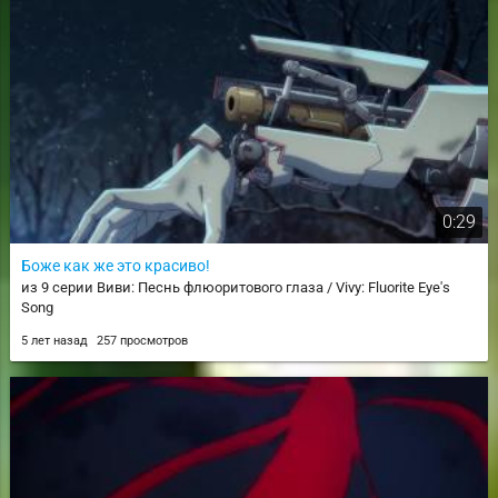
0:29
Боже как же это красиво!
из 9 серии Виви: Песнь флюоритового глаза / Vivy: Fluorite Eye's
Song
5 лет назад
257 просмотров