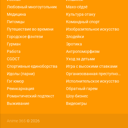
Любовный многоугольник
Махо-сёдзё
Медицина
Культура отаку
Питомцы
Командный спорт
Путешествие во времени
Изобразительное искусство
Городское фэнтези
Злодейки
Гурман
Эротика
Работа
Антропоморфизм
CGDCT
Уход за детьми
Спортивные единоборства
Игра с высокими ставками
Идолы (парни)
Организованная преступность
Гэг юмор
Исполнительское искусство
Реинкарнация
Обратный гарем
Романтический подтекст
Шоу-бизнес
Выживание
Видеоигры
Anime 365
© 2026