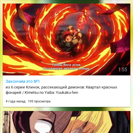
1:55
Закончим это №1
из 6 серии Клинок, рассекающий демонов: Квартал красных
фонарей / Kimetsu no Yaiba: Yuukaku-hen
4 года назад
193 просмотра