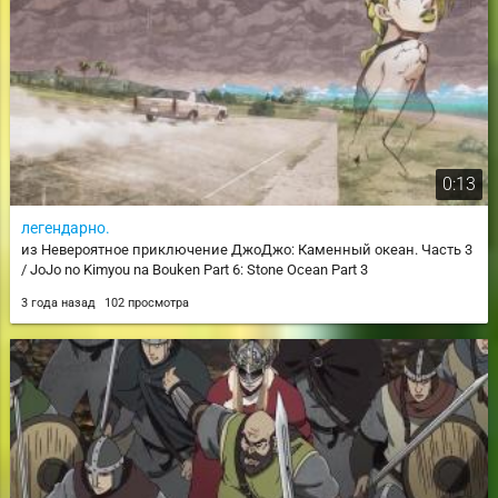
0:13
легендарно.
из Невероятное приключение ДжоДжо: Каменный океан. Часть 3
/ JoJo no Kimyou na Bouken Part 6: Stone Ocean Part 3
3 года назад
102 просмотра