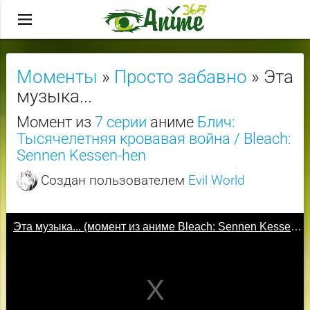
menu
Моменты
»
Просто забавно
» Эта
музыка...
Момент из
7 серии
аниме
Блич:
Тысячелетняя кровавая война / Bleach:
Sennen Kessen-hen
Создан пользователем
Evil World