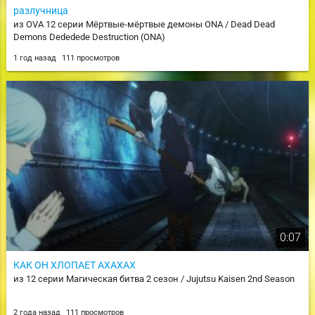
разлучница
из OVA 12 серии Мёртвые-мёртвые демоны ONA / Dead Dead
Demons Dededede Destruction (ONA)
1 год назад
111 просмотров
0:07
КАК ОН ХЛОПАЕТ АХАХАХ
из 12 серии Магическая битва 2 сезон / Jujutsu Kaisen 2nd Season
2 года назад
111 просмотров