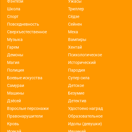
Фэнтези
Ужасы
Школа
Триллер
Спорт
Сёдзе
Повседневность
Сейнен
Сверхъестественное
Меха
Музыка
Вампиры
Гарем
Хентай
Демоны
Психологическое
Магия
Исторический
Полиция
Пародия
Боевые искусства
Супер сила
Самураи
Детское
Машины
Безумие
Дзёсей
Детектив
Взрослые персонажи
Удостоено наград
Правонарушители
Образовательное
Кровь
Идолы (девушки)
Исекай
Ияшикей