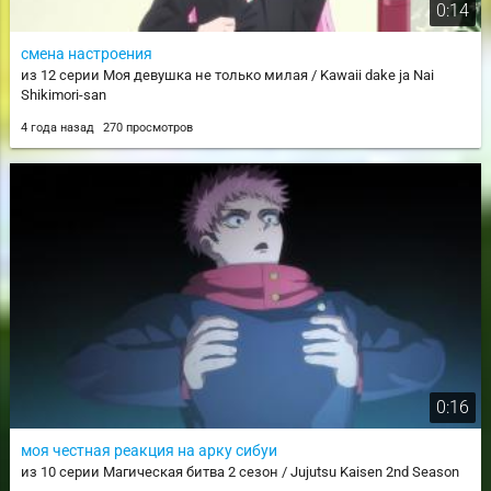
0:14
смена настроения
из 12 серии Моя девушка не только милая / Kawaii dake ja Nai
Shikimori-san
4 года назад
270 просмотров
0:16
моя честная реакция на арку сибуи
из 10 серии Магическая битва 2 сезон / Jujutsu Kaisen 2nd Season