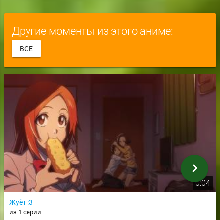
Другие моменты из этого аниме:
ВСЕ
chevron_right
0:04
Жуёт :3
из 1 серии