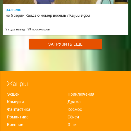
развело
из 5 серии Кайдзю номер восемь / Kaijuu 8-gou
2 года назад
99 просмотров
ЗАГРУЗИТЬ ЕЩЕ
Жанры
Экшен
Приключения
Комедия
Драма
Фантастика
Космос
Романтика
Сёнен
Военное
Этти