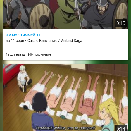
0:15
я и мои тиммейты.
из 11 серии Сага о Винланде / Vinland Saga
4 года назад
100 просмотров
0:14