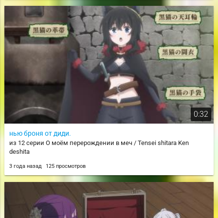
0:32
нью броня от диди.
из 12 серии О моём перерождении в меч / Tensei shitara Ken
deshita
3 года назад
125 просмотров