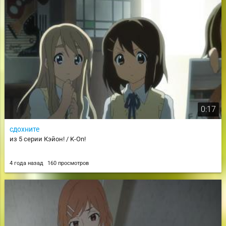
0:17
сдохните
из 5 серии Кэйон! / K-On!
4 года назад
160 просмотров