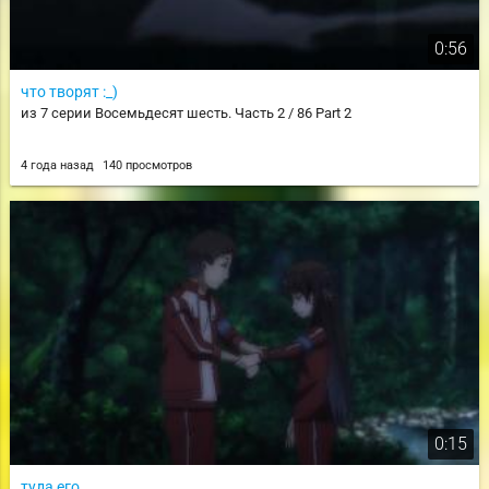
0:56
что творят :_)
из 7 серии Восемьдесят шесть. Часть 2 / 86 Part 2
4 года назад
140 просмотров
0:15
туда его