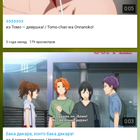
0:05
эээээээ
из Томо — девушка! / Tomo-chan wa Onnanoko!
3 года назад
179 просмотров
0:03
бака дакара, хонто бака дакара!
из 4 серии Хоримия / Horimiya