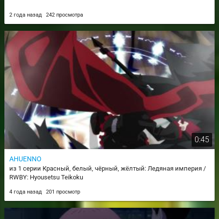
2 года назад
242 просмотра
0:45
AHUENNO
из 1 серии Красный, белый, чёрный, жёлтый: Ледяная империя /
RWBY: Hyousetsu Teikoku
4 года назад
201 просмотр