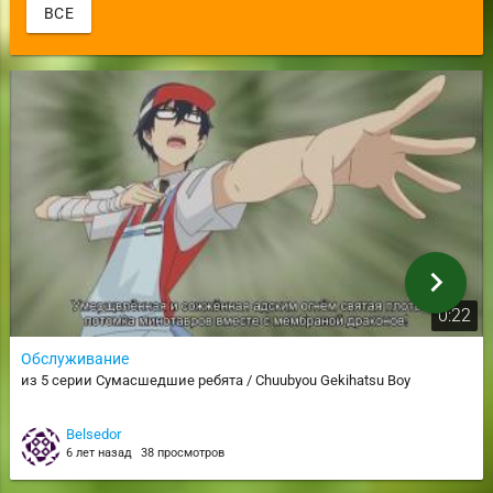
ВСЕ
chevron_right
0:22
Обслуживание
из 5 серии Сумасшедшие ребята / Chuubyou Gekihatsu Boy
Belsedor
6 лет назад
38 просмотров