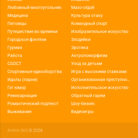
Любовный многоугольник
Махо-сёдзё
Медицина
Культура отаку
Питомцы
Командный спорт
Путешествие во времени
Изобразительное искусство
Городское фэнтези
Злодейки
Гурман
Эротика
Работа
Антропоморфизм
CGDCT
Уход за детьми
Спортивные единоборства
Игра с высокими ставками
Идолы (парни)
Организованная преступность
Гэг юмор
Исполнительское искусство
Реинкарнация
Обратный гарем
Романтический подтекст
Шоу-бизнес
Выживание
Видеоигры
Anime 365
© 2026