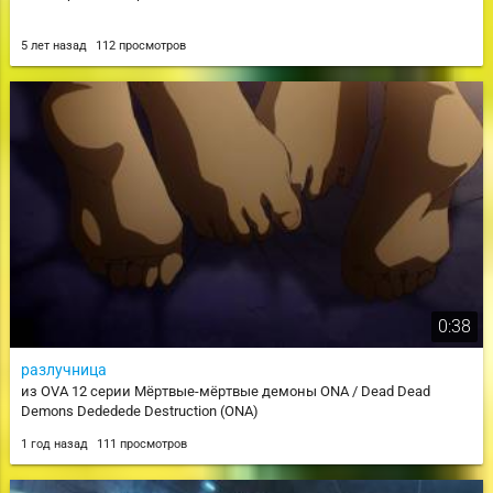
5 лет назад
112 просмотров
0:38
разлучница
из OVA 12 серии Мёртвые-мёртвые демоны ONA / Dead Dead
Demons Dededede Destruction (ONA)
1 год назад
111 просмотров