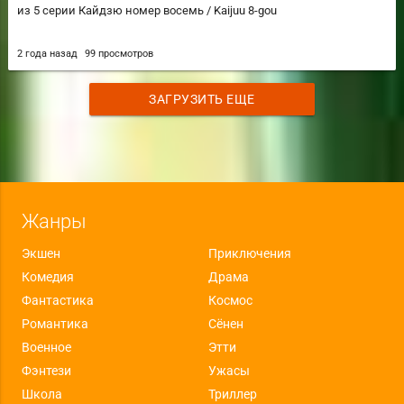
из 5 серии Кайдзю номер восемь / Kaijuu 8-gou
2 года назад
99 просмотров
ЗАГРУЗИТЬ ЕЩЕ
Жанры
Экшен
Приключения
Комедия
Драма
Фантастика
Космос
Романтика
Сёнен
Военное
Этти
Фэнтези
Ужасы
Школа
Триллер