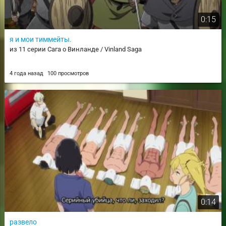
0:15
я и мои тиммейты.
из 11 серии Сага о Винланде / Vinland Saga
4 года назад
100 просмотров
0:14
развело