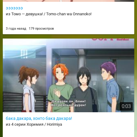
эээээээ
из Томо — девушка! / Tomo-chan wa Onnanoko!
3 года назад
179 просмотров
0:03
бака дакара, хонто бака дакара!
из 4 серии Хоримия / Horimiya