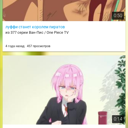
0:50
луффи станет королем пиратов
из 377 серии Ван-Пис / One Piece TV
4 года назад
457 просмотров
0:14