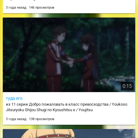
3 года назад
146 просмотров
0:15
туда его
из 11 серии Добро пожаловать в класс превосходства / Youkoso
Jitsuryoku Shijou Shugi no Kyoushitsu e / Youjitsu
3 года назад
138 просмотров