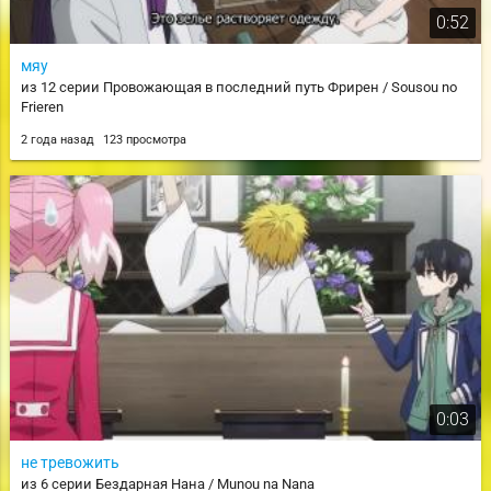
0:52
мяу
из 12 серии Провожающая в последний путь Фрирен / Sousou no
Frieren
2 года назад
123 просмотра
0:03
не тревожить
из 6 серии Бездарная Нана / Munou na Nana