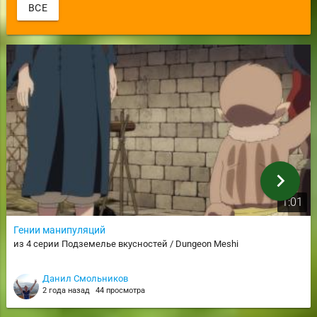
ВСЕ
chevron_right
1:01
Гении манипуляций
из 4 серии Подземелье вкусностей / Dungeon Meshi
Данил Смольников
2 года назад
44 просмотра