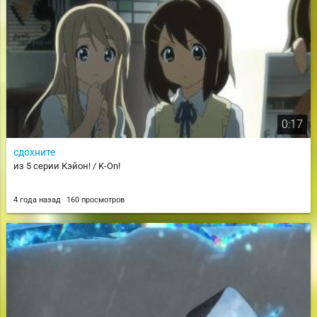
0:17
сдохните
из 5 серии Кэйон! / K-On!
4 года назад
160 просмотров