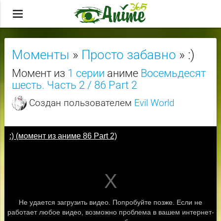
menu
Моменты
»
Просто забавно
» :)
Момент из
1 серии
аниме
Восемьдесят
шесть. Часть 2 / 86 Part 2
Создан пользователем
Evil World