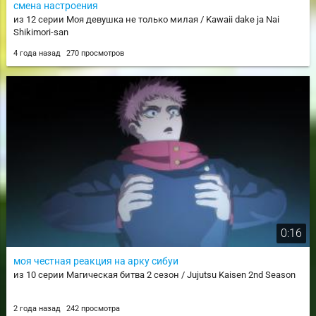
смена настроения
из 12 серии Моя девушка не только милая / Kawaii dake ja Nai
Shikimori-san
4 года назад
270 просмотров
0:16
моя честная реакция на арку сибуи
из 10 серии Магическая битва 2 сезон / Jujutsu Kaisen 2nd Season
2 года назад
242 просмотра