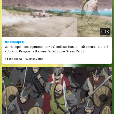
0:13
легендарно.
из Невероятное приключение ДжоДжо: Каменный океан. Часть 3
/ JoJo no Kimyou na Bouken Part 6: Stone Ocean Part 3
3 года назад
102 просмотра