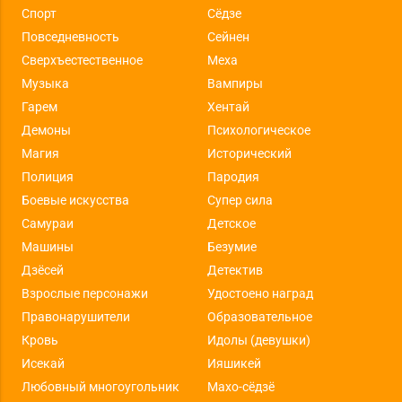
Спорт
Сёдзе
Повседневность
Сейнен
Сверхъестественное
Меха
Музыка
Вампиры
Гарем
Хентай
Демоны
Психологическое
Магия
Исторический
Полиция
Пародия
Боевые искусства
Супер сила
Самураи
Детское
Машины
Безумие
Дзёсей
Детектив
Взрослые персонажи
Удостоено наград
Правонарушители
Образовательное
Кровь
Идолы (девушки)
Исекай
Ияшикей
Любовный многоугольник
Махо-сёдзё