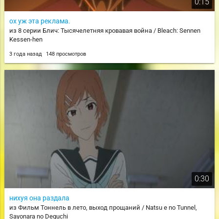
0:15
ох уж эта реклама.
из 8 серии Блич: Тысячелетняя кровавая война / Bleach: Sennen
Kessen-hen
3 года назад
148 просмотров
0:30
нихуя она раздала
из Фильм Тоннель в лето, выход прощаний / Natsu e no Tunnel,
Sayonara no Deguchi