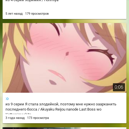
5 лет назад
179 просмотров
0:06
:о
из 9 серии Я стала злодейкой, поэтому мне нужно заарканить
последнего босса / Akuyaku Reijou nanode Last Boss wo
Kattemimashita
3 года назад
173 просмотра