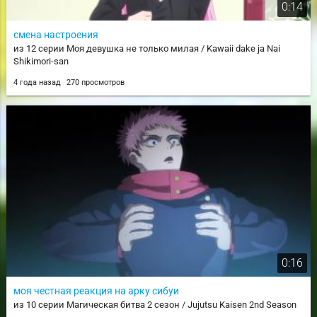
0:14
смена настроения
из 12 серии Моя девушка не только милая / Kawaii dake ja Nai
Shikimori-san
4 года назад
270 просмотров
0:16
моя честная реакция на арку сибуи
из 10 серии Магическая битва 2 сезон / Jujutsu Kaisen 2nd Season