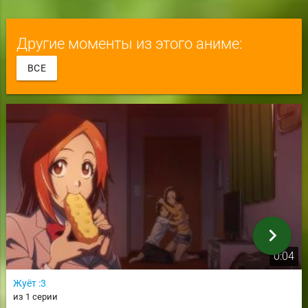
Другие моменты из этого аниме:
ВСЕ
chevron_right
0:04
Жуёт :3
из 1 серии