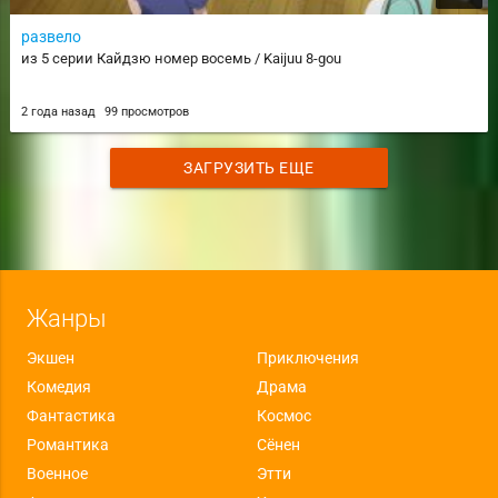
развело
из 5 серии Кайдзю номер восемь / Kaijuu 8-gou
2 года назад
99 просмотров
ЗАГРУЗИТЬ ЕЩЕ
Жанры
Экшен
Приключения
Комедия
Драма
Фантастика
Космос
Романтика
Сёнен
Военное
Этти