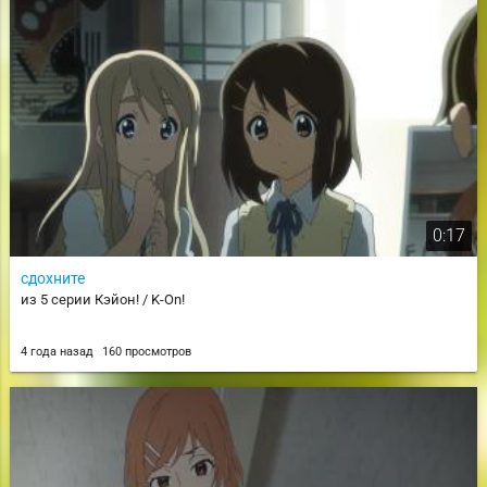
0:17
сдохните
из 5 серии Кэйон! / K-On!
4 года назад
160 просмотров