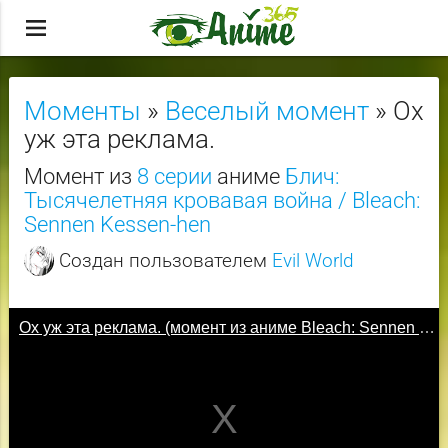
menu
Моменты
»
Веселый момент
» Ох
уж эта реклама.
Момент из
8 серии
аниме
Блич:
Тысячелетняя кровавая война / Bleach:
Sennen Kessen-hen
Создан пользователем
Evil World