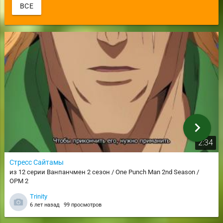
ВСЕ
chevron_right
2:34
Стресс Сайтамы
из 12 серии Ванпанчмен 2 сезон / One Punch Man 2nd Season /
OPM 2
Trinity
6 лет назад
99 просмотров