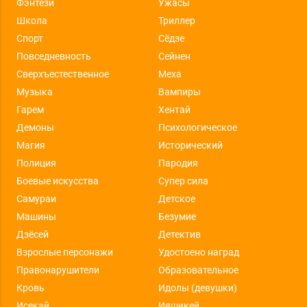
Фэнтези
Ужасы
Школа
Триллер
Спорт
Сёдзе
Повседневность
Сейнен
Сверхъестественное
Меха
Музыка
Вампиры
Гарем
Хентай
Демоны
Психологическое
Магия
Исторический
Полиция
Пародия
Боевые искусства
Супер сила
Самураи
Детское
Машины
Безумие
Дзёсей
Детектив
Взрослые персонажи
Удостоено наград
Правонарушители
Образовательное
Кровь
Идолы (девушки)
Исекай
Ияшикей