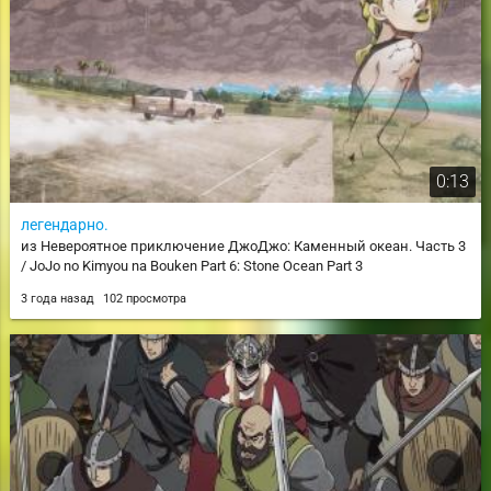
0:13
легендарно.
из Невероятное приключение ДжоДжо: Каменный океан. Часть 3
/ JoJo no Kimyou na Bouken Part 6: Stone Ocean Part 3
3 года назад
102 просмотра