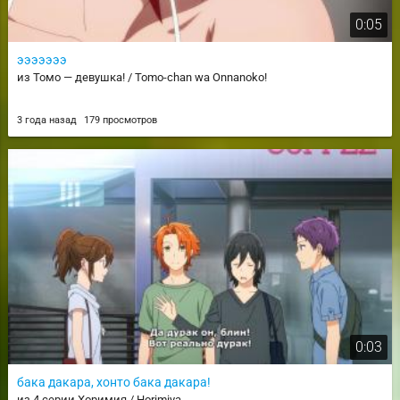
0:05
эээээээ
из Томо — девушка! / Tomo-chan wa Onnanoko!
3 года назад
179 просмотров
0:03
бака дакара, хонто бака дакара!
из 4 серии Хоримия / Horimiya