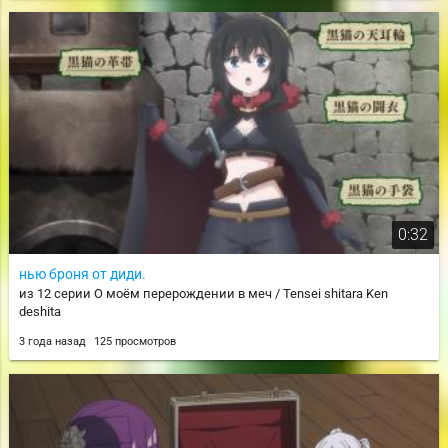
0:32
нью броня от диди.
из 12 серии О моём перерождении в меч / Tensei shitara Ken
deshita
3 года назад
125 просмотров