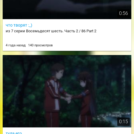
0:56
что творят :_)
из 7 серии Восемьдесят шесть. Часть 2 / 86 Part 2
4 года назад
140 просмотров
0:15
туда его