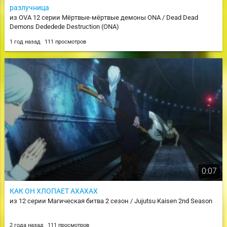
разлучница
из OVA 12 серии Мёртвые-мёртвые демоны ONA / Dead Dead
Demons Dededede Destruction (ONA)
1 год назад
111 просмотров
0:07
КАК ОН ХЛОПАЕТ АХАХАХ
из 12 серии Магическая битва 2 сезон / Jujutsu Kaisen 2nd Season
2 года назад
111 просмотров