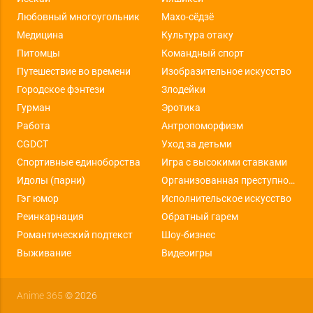
Любовный многоугольник
Махо-сёдзё
Медицина
Культура отаку
Питомцы
Командный спорт
Путешествие во времени
Изобразительное искусство
Городское фэнтези
Злодейки
Гурман
Эротика
Работа
Антропоморфизм
CGDCT
Уход за детьми
Спортивные единоборства
Игра с высокими ставками
Идолы (парни)
Организованная преступность
Гэг юмор
Исполнительское искусство
Реинкарнация
Обратный гарем
Романтический подтекст
Шоу-бизнес
Выживание
Видеоигры
Anime 365
© 2026