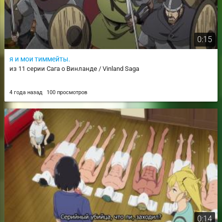
0:15
я и мои тиммейты.
из 11 серии Сага о Винланде / Vinland Saga
4 года назад
100 просмотров
0:14