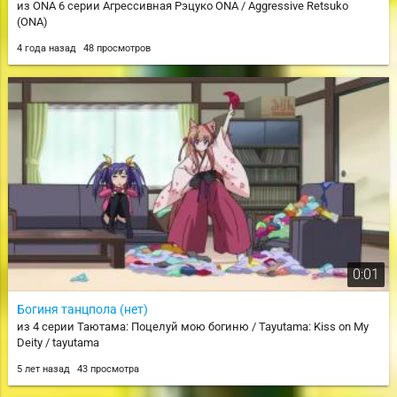
из ONA 6 серии Агрессивная Рэцуко ONA / Aggressive Retsuko
(ONA)
4 года назад
48 просмотров
0:01
Богиня танцпола (нет)
из 4 серии Таютама: Поцелуй мою богиню / Tayutama: Kiss on My
Deity / tayutama
5 лет назад
43 просмотра