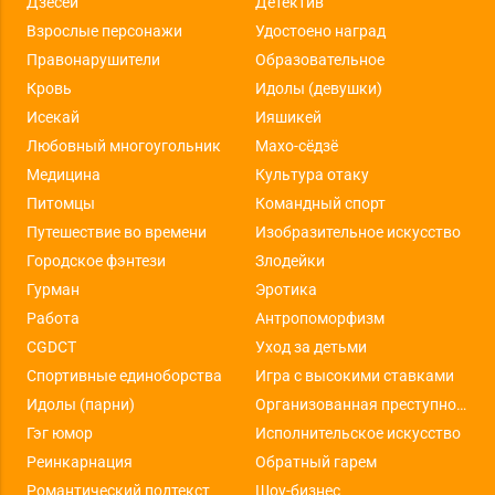
Дзёсей
Детектив
Взрослые персонажи
Удостоено наград
Правонарушители
Образовательное
Кровь
Идолы (девушки)
Исекай
Ияшикей
Любовный многоугольник
Махо-сёдзё
Медицина
Культура отаку
Питомцы
Командный спорт
Путешествие во времени
Изобразительное искусство
Городское фэнтези
Злодейки
Гурман
Эротика
Работа
Антропоморфизм
CGDCT
Уход за детьми
Спортивные единоборства
Игра с высокими ставками
Идолы (парни)
Организованная преступность
Гэг юмор
Исполнительское искусство
Реинкарнация
Обратный гарем
Романтический подтекст
Шоу-бизнес