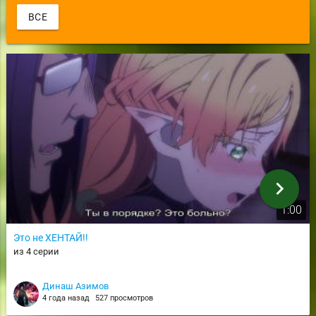
ВСЕ
chevron_right
1:00
Это не ХЕНТАЙ!!
из 4 серии
Динаш Азимов
4 года назад
527 просмотров