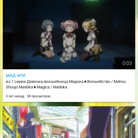
0:03
МАД АРИ
из 1 серии Девочка-волшебница Мадока★Волшебство / Mahou
Shoujo Madoka★Magica / Madoka
5 лет назад
58 просмотров