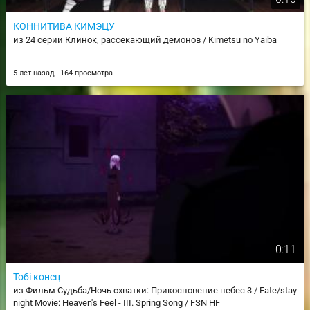
КОННИТИВА КИМЭЦУ
из 24 серии Клинок, рассекающий демонов / Kimetsu no Yaiba
5 лет назад
164 просмотра
0:11
Тобi конец
из Фильм Судьба/Ночь схватки: Прикосновение небес 3 / Fate/stay
night Movie: Heaven's Feel - III. Spring Song / FSN HF