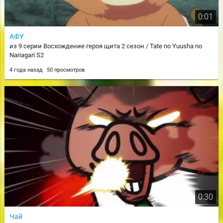
0:01
АФУ
из 9 серии Восхождение героя щита 2 сезон / Tate no Yuusha no
Nariagari S2
4 года назад
50 просмотров
0:30
Чай