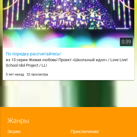
0:39
По порядку рассчитайтесь!
из 13 серии Живая любовь! Проект «Школьный идол» / Love Live!
School Idol Project / LL!
5 лет назад
32 просмотра
Жанры
Экшен
Приключения