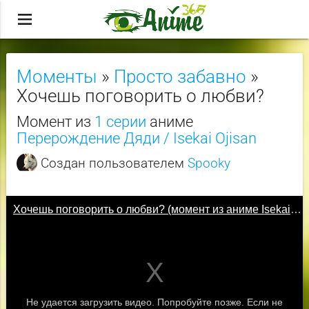
menu
Моменты
»
Просто забавно
»
Хочешь поговорить о любви?
Момент из
1 серии
аниме
Перерождение Дяди / Isekai Ojisan
Создан пользователем
Spooky