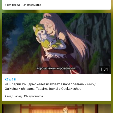
5 лет назад
134 просмотра
1:34
kawaiiiii
из 5 серии Рыцарь-скелет вступает в параллельный мир /
Gaikotsu Kishi-sama, Tadaima Isekai e Odekakechuu
4 года назад
132 просмотра