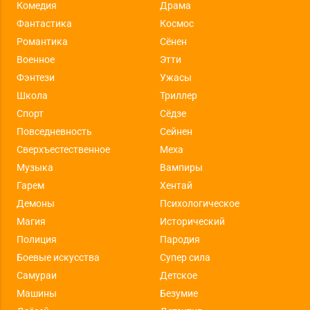
Комедия
Драма
Фантастика
Космос
Романтика
Сёнен
Военное
Этти
Фэнтези
Ужасы
Школа
Триллер
Спорт
Сёдзе
Повседневность
Сейнен
Сверхъестественное
Меха
Музыка
Вампиры
Гарем
Хентай
Демоны
Психологическое
Магия
Исторический
Полиция
Пародия
Боевые искусства
Супер сила
Самураи
Детское
Машины
Безумие