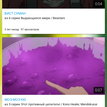
0:04
БИСТ СУМАН
из 6 серии Выдающиеся звери / Beastars
5 лет назад
97 просмотров
0:07
МОЭ МОЭ КЮ
из 5 серии Этот противный целитель! / Kono Healer, Mendokusai