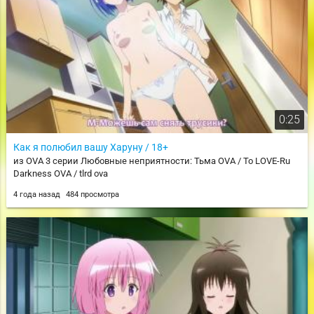
0:25
Как я полюбил вашу Харуну / 18+
из OVA 3 серии Любовные неприятности: Тьма OVA / To LOVE-Ru
Darkness OVA / tlrd ova
4 года назад
484 просмотра