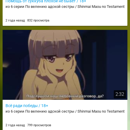
Помощь от суккуба плохой не быает / 18+
из 6 серии По велению адской сестры / Shinmai Maou no Testament
2 года назад
832 просмотра
2:32
Всё ради победы / 18+
из 6 серии По велению адской сестры / Shinmai Maou no Testament
2 года назад
799 просмотров