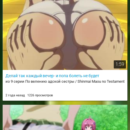
1:59
Делай так каждый вечер- и попа болеть не будет
из 9 серии По велению адской сестры / Shinmai Maou no Testament
2 года назад
1226 просмотров