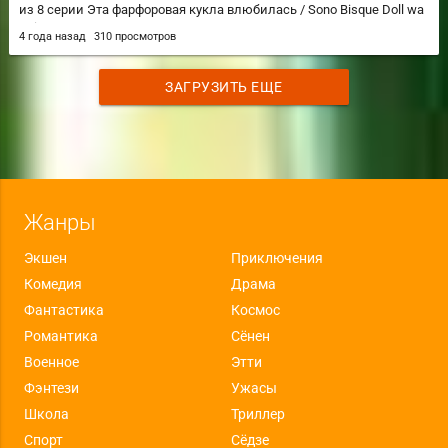
из 8 серии Эта фарфоровая кукла влюбилась / Sono Bisque Doll wa
Koi wo Suru
4 года назад
310 просмотров
ЗАГРУЗИТЬ ЕЩЕ
Жанры
Экшен
Приключения
Комедия
Драма
Фантастика
Космос
Романтика
Сёнен
Военное
Этти
Фэнтези
Ужасы
Школа
Триллер
Спорт
Сёдзе