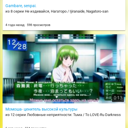
Gambare, senpai.
из 8 серии Не издевайся, Нагаторо / Ijiranaide, Nagatoro-san
4 года назад
598 просмотров
0:13
Момоша- ценитель высокой культуры
из 12 серии Любовные неприятности: Тьма / To LOVE-Ru Darkness