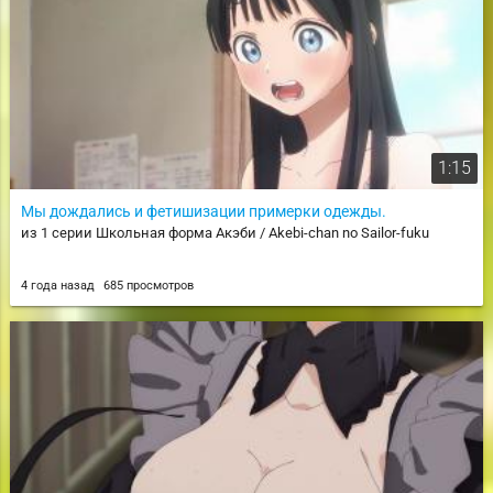
1:15
Мы дождались и фетишизации примерки одежды.
из 1 серии Школьная форма Акэби / Akebi-chan no Sailor-fuku
4 года назад
685 просмотров