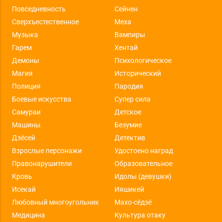
Повседневность
Сейнен
Сверхъестественное
Меха
Музыка
Вампиры
Гарем
Хентай
Демоны
Психологическое
Магия
Исторический
Полиция
Пародия
Боевые искусства
Супер сила
Самураи
Детское
Машины
Безумие
Дзёсей
Детектив
Взрослые персонажи
Удостоено наград
Правонарушители
Образовательное
Кровь
Идолы (девушки)
Исекай
Ияшикей
Любовный многоугольник
Махо-сёдзё
Медицина
Культура отаку