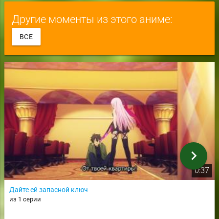
Другие моменты из этого аниме:
ВСЕ
chevron_right
0:37
Дайте ей запасной ключ
из 1 серии