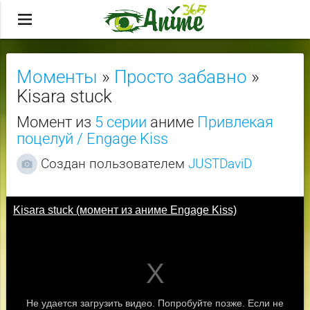
menu
Моменты
»
Просто забавно
»
Kisara stuck
Момент из
5 серии
аниме
Привлекая
поцелуй / Engage Kiss
Создан пользователем
JUSTDaviD