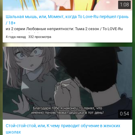
1:08
Шальная мышь, или, Момент, когда To Love-Ru перёшел грань
/ 18+
из 2 серии Любовные неприятности: Тьма 2 сезон / To LOVE-Ru
Darkness 2nd / tlrd2
4 года назад
332 просмотра
0:54
Стой-стой-стой, или, К чему приводит обучение в женских
школах