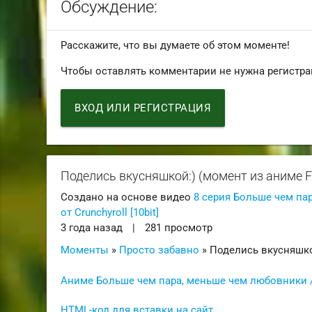
Обсуждение:
Расскажите, что вы думаете об этом моменте!
Чтобы оставлять комментарии не нужна регистра
ВХОД ИЛИ РЕГИСТРАЦИЯ
Поделись вкусняшкой:) (момент из аниме Fuu
Создано на основе видео
8 серия Больше чем пар
от Crunchyroll [10bit]
3 года назад
|
281 просмотр
Моменты
»
Просто забавно
» Поделись вкусняшко
Аниме Больше чем пара, меньше чем любовники / F
HTML-код для вставки на сайт