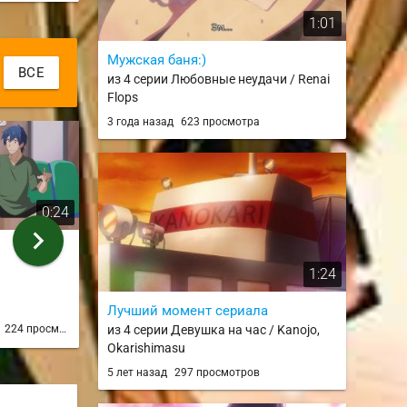
1:01
Мужская баня:)
ВСЕ
из 4 серии Любовные неудачи / Renai
Flops
3 года назад
623 просмотра
0:24
0:20
chevron_right
чмомб
124
из 1 серии
из 12 серии
1:24
Лучший момент сериала
kiwa
lxnerme
д
224 просмотра
3 года назад
203 просмотра
3 года н
из 4 серии Девушка на час / Kanojo,
Okarishimasu
5 лет назад
297 просмотров