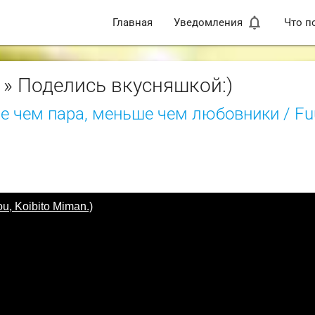
notifications_none
Главная
Уведомления
Что п
» Поделись вкусняшкой:)
е чем пара, меньше чем любовники / Fu