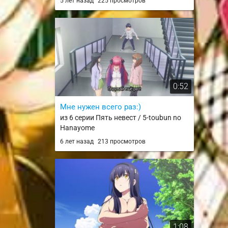
5 лет назад
225 просмотров
0:52
Мне нужен всего раз:)
из 6 серии Пять невест / 5-toubun no
Hanayome
6 лет назад
213 просмотров
1:08