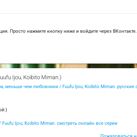
ция. Просто нажмите кнопку ниже и войдите через ВКонтакте.
fu Ijou, Koibito Miman.)
а, меньше чем любовники / Fuufu Ijou, Koibito Miman. русские
й:)
uufu Ijou, Koibito Miman. смотреть онлайн все серии
Пожаловаться н