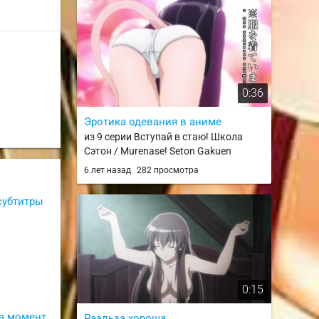
0:36
Эротика одевания в аниме
из 9 серии Вступай в стаю! Школа
Сэтон / Murenase! Seton Gakuen
6 лет назад
282 просмотра
 субтитры
0:15
а момент
Раэльза хороша