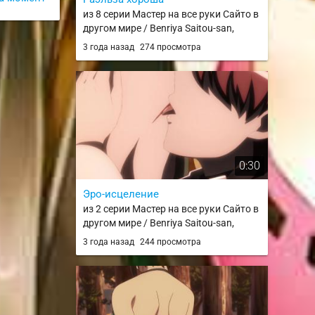
из 8 серии Мастер на все руки Сайто в
другом мире / Benriya Saitou-san,
Isekai ni Iku
3 года назад
274 просмотра
0:30
Эро-исцеление
из 2 серии Мастер на все руки Сайто в
другом мире / Benriya Saitou-san,
Isekai ni Iku
3 года назад
244 просмотра