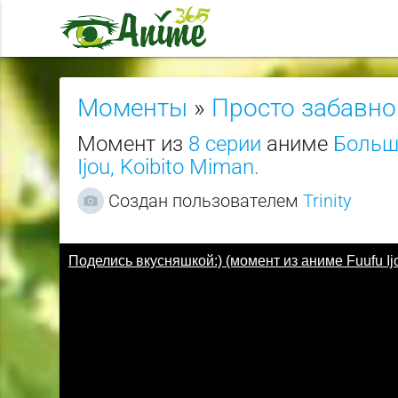
Моменты
»
Просто забавно
Момент из
8 серии
аниме
Больш
Ijou, Koibito Miman.
Создан пользователем
Trinity