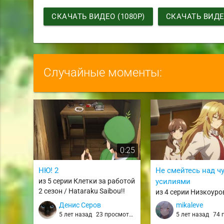
СКАЧАТЬ ВИДЕО (1080P)
СКАЧАТЬ ВИДЕО
Случайные моменты:
0:25
НЮ! 2
Не смейтесь над 
из 5 серии Клетки за работой
усилиями
2 сезон / Hataraku Saibou!!
из 4 серии Низкоур
персонаж Томодзаки 
Денис Серов
mikaleve
Chara Tomozaki-kun
5 лет назад
23 просмотра
5 лет назад
74 