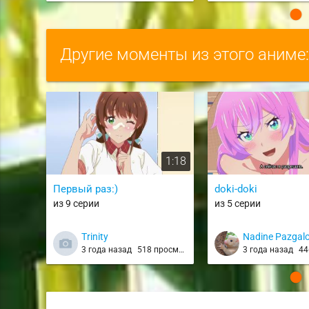
Другие моменты из этого аниме
1:18
Первый раз:)
doki-doki
из 9 серии
из 5 серии
Trinity
Nadine Pazgal
3 года назад
518 просмотров
3 года назад
446