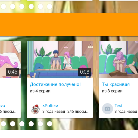
:
0:45
0:08
Достижение получено!
Ты красивая
из 4 серии
из 3 серии
ova
×Polter×
Test
 просмотров
3 года назад
245 просмотров
3 года наза