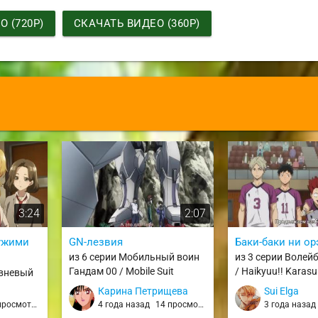
 (720P)
СКАЧАТЬ ВИДЕО (360P)
3:24
2:07
чужими
GN-лезвия
Баки-баки ни ор
из 6 серии Мобильный воин
из 3 серии Волейб
Гандам 00 / Mobile Suit
/ Haikyuu!! Karas
овневый
Gundam 00 Season 1 / G00 S1
vs. Shiratorizawa
/ Jaku-
Карина Петрищева
Sui Elga
Koukou / haikyuu
просмотра
4 года назад
14 просмотров
3 года наза