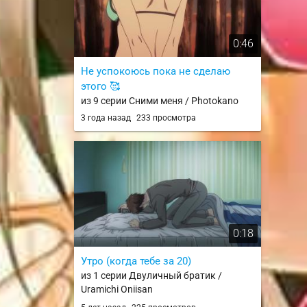
0:46
Не успокоюсь пока не сделаю
этого 🥰
из 9 серии Сними меня / Photokano
3 года назад
233 просмотра
0:18
Утро (когда тебе за 20)
из 1 серии Двуличный братик /
Uramichi Oniisan