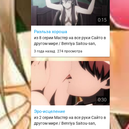
0:15
Раэльза хороша
из 8 серии Мастер на все руки Сайто в
другом мире / Benriya Saitou-san,
Isekai ni Iku
3 года назад
274 просмотра
0:30
Эро-исцеление
из 2 серии Мастер на все руки Сайто в
другом мире / Benriya Saitou-san,
Isekai ni Iku