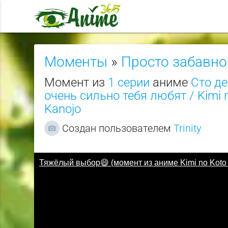
Моменты
»
Просто забавно
Момент из
1 серии
аниме
Сто де
очень сильно тебя любят / Kimi no
Kanojo
Создан пользователем
Trinity