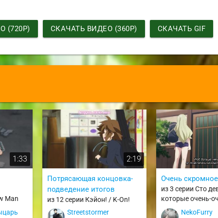
 (720P)
СКАЧАТЬ ВИДЕО (360P)
СКАЧАТЬ GIF
1:33
2:19
Потрясающая концовка-
Очень скромное
подведение итогов
из 3 серии Сто де
aw Man
которые очень-оч
из 12 серии Кэйон! / K-On!
очень-очень силь
ыцарь
Streetstormer
NekoFurry
любят 3 сезон / K