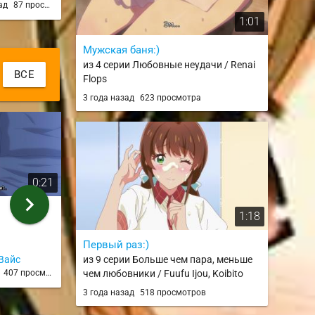
зад
87 просмотров
3 года назад
10 просмотров
5 лет на
suki na 100-
1:01
 Season
Мужская баня:)
из 4 серии Любовные неудачи / Renai
ВСЕ
Flops
3 года назад
623 просмотра
0:21
0:30
chevron_right
Зроз
решаем мате
1:18
из 7 серии
из 5 серии
Первый раз:)
из 9 серии Больше чем пара, меньше
Вайс
AnimeSenpai
Shelly J
чем любовники / Fuufu Ijou, Koibito
д
407 просмотров
2 года назад
317 просмотров
2 года н
Miman.
3 года назад
518 просмотров