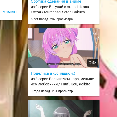
Эротика одевания в аниме
из 9 серии Вступай в стаю! Школа
а момент
Сэтон / Murenase! Seton Gakuen
6 лет назад
282 просмотра
0:48
Поделись вкусняшкой:)
из 8 серии Больше чем пара, меньше
чем любовники / Fuufu Ijou, Koibito
Miman.
3 года назад
281 просмотр