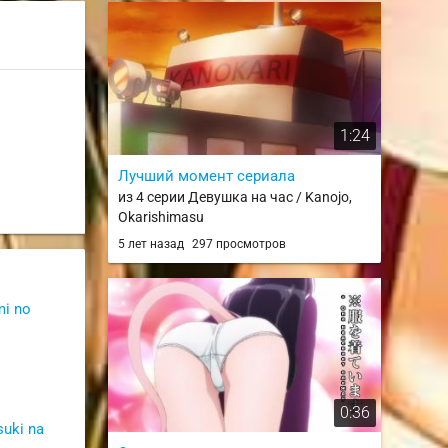
1:24
Лучший момент сериала
из 4 серии Девушка на час / Kanojo,
Okarishimasu
5 лет назад
297 просмотров
mi no
0:36
uki na