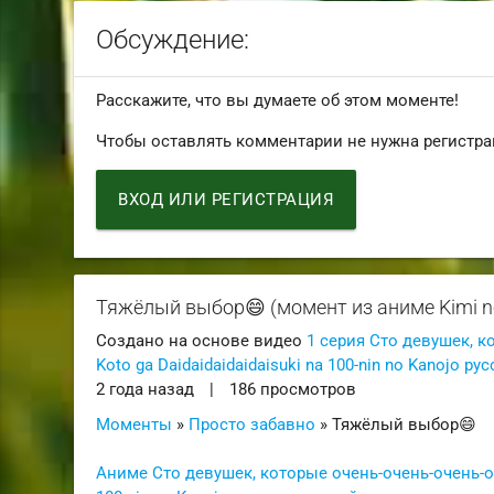
Обсуждение:
Расскажите, что вы думаете об этом моменте!
Чтобы оставлять комментарии не нужна регистра
ВХОД ИЛИ РЕГИСТРАЦИЯ
Тяжёлый выбор😄 (момент из аниме Kimi no K
Создано на основе видео
1 серия Сто девушек, к
Koto ga Daidaidaidaidaisuki na 100-nin no Kanojo ру
2 года назад
|
186 просмотров
Моменты
»
Просто забавно
» Тяжёлый выбор😄
Аниме Сто девушек, которые очень-очень-очень-оче