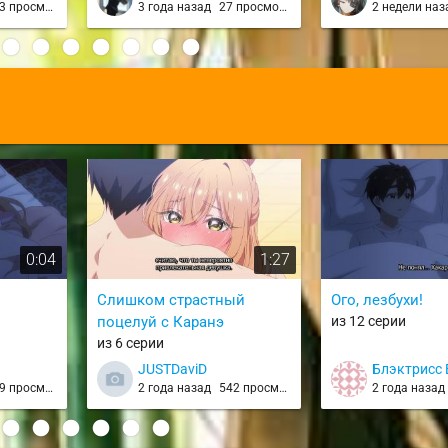
 просмотра
3 года назад
27 просмотров
2 недели на
ga Daidaidaidaidai
nin no Kanojo 3rd
:
0:04
1:27
Слишком страстный
Ого, лезбухи!
поцелуй с Каранэ
из 12 серии
из 6 серии
JUSTDaviD
Блэктрисс 
 просмотров
2 года назад
542 просмотра
2 года наза