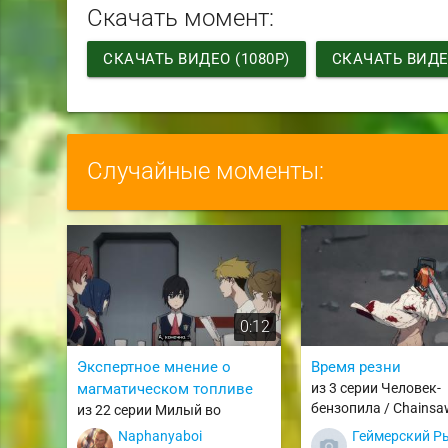
Скачать момент:
СКАЧАТЬ ВИДЕО (1080P)
СКАЧАТЬ ВИДЕО
Случайные моменты:
0:12
Экспертное мнение о
Время резни
магматическом топливе
из 3 серии Человек-
бензопила / Chains
из 22 серии Милый во
Франксе / Darling in the
Naphanyaboi
Геймерский Р