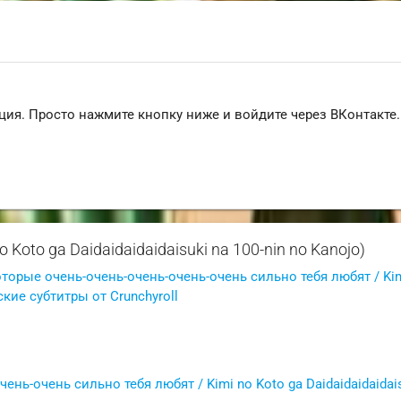
ция. Просто нажмите кнопку ниже и войдите через ВКонтакте.
oto ga Daidaidaidaidaisuki na 100-nin no Kanojo)
оторые очень-очень-очень-очень-очень сильно тебя любят / Ki
сские субтитры от Crunchyroll
нь-очень сильно тебя любят / Kimi no Koto ga Daidaidaidaidais