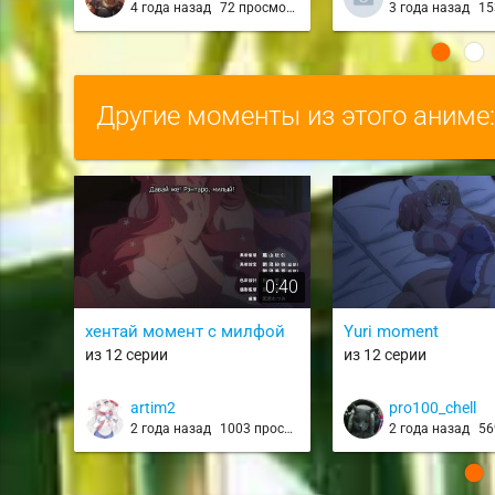
FranXX / darlifra
4 года назад
72 просмотра
3 года назад
153
Другие моменты из этого аниме
0:40
хентай момент с милфой
Yuri moment
из 12 серии
из 12 серии
artim2
pro100_chell
2 года назад
1003 просмотра
2 года назад
569