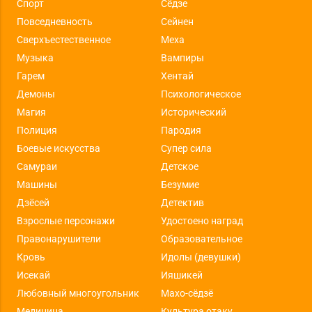
Спорт
Сёдзе
Повседневность
Сейнен
Сверхъестественное
Меха
Музыка
Вампиры
Гарем
Хентай
Демоны
Психологическое
Магия
Исторический
Полиция
Пародия
Боевые искусства
Супер сила
Самураи
Детское
Машины
Безумие
Дзёсей
Детектив
Взрослые персонажи
Удостоено наград
Правонарушители
Образовательное
Кровь
Идолы (девушки)
Исекай
Ияшикей
Любовный многоугольник
Махо-сёдзё
Медицина
Культура отаку