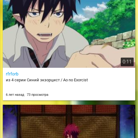
0:11
rfrforb
из 4 серии Синий экзорцист / Ao no Exorcist
6 лет назад
73 просмотра