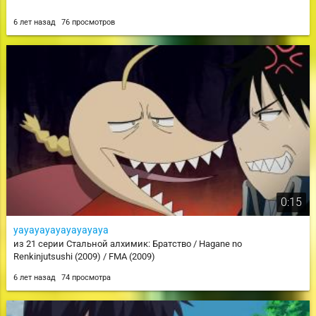
6 лет назад
76 просмотров
0:15
уауауауауауауауауа
из 21 серии Стальной алхимик: Братство / Hagane no
Renkinjutsushi (2009) / FMA (2009)
6 лет назад
74 просмотра