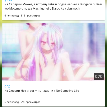
из 12 серии Может, я встречу тебя в подземелье? / Dungeon ni Deai
wo Motomeru no wa Machigatteiru Darou ka / danmachi
6 лет назад
315 просмотров
0:20
ghj;
из 2 серии Нет игры — нет жизни / No Game No Life
6 лет назад
296 просмотров