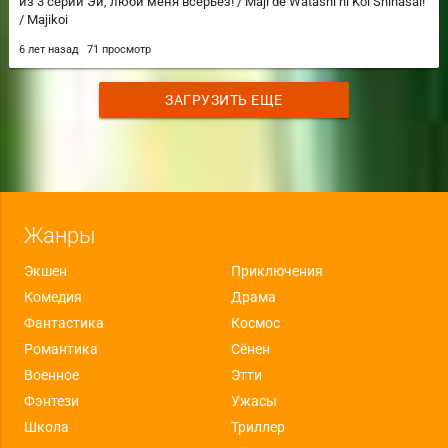
из 3 серии Эй, люби меня всерьёз! / Maji de Watashi ni Koi Shinasai!
/ Majikoi
6 лет назад
71 просмотр
ЗАГРУЗИТЬ ЕЩЕ
Жанры
Экшен
Приключения
Комедия
Драма
Фантастика
Космос
Романтика
Сёнен
Военное
Этти
Фэнтези
Ужасы
Школа
Триллер