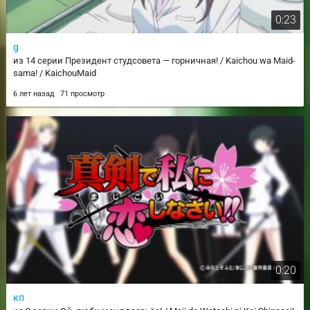
0:23
g
из 14 серии Президент студсовета — горничная! / Kaichou wa Maid-
sama! / KaichouMaid
6 лет назад
71 просмотр
0:20
кп