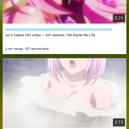
0:29
vvvvvvvvvvvvvvvvvvvvvvvvvvvvvvvvvvvvvvvvvvvvvvvvvvvvv
из 6 серии Нет игры — нет жизни / No Game No Life
6 лет назад
207 просмотров
0:19