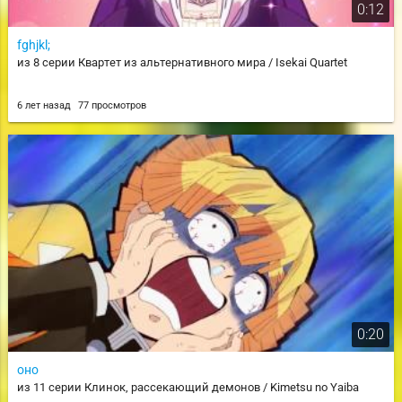
0:12
fghjkl;
из 8 серии Квартет из альтернативного мира / Isekai Quartet
6 лет назад
77 просмотров
0:20
оно
из 11 серии Клинок, рассекающий демонов / Kimetsu no Yaiba