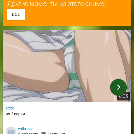
Другие моменты из этого аниме:
ВСЕ
chevron_right
0:05
хехе
из 2 серии
withmee
4 года назад
588 просмотров