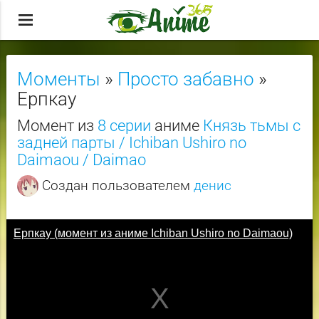
menu
Моменты
»
Просто забавно
»
Ерпкау
Момент из
8 серии
аниме
Князь тьмы с
задней парты / Ichiban Ushiro no
Daimaou / Daimao
Создан пользователем
денис