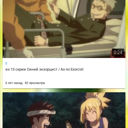
0:24
f
из 13 серии Синий экзорцист / Ao no Exorcist
6 лет назад
82 просмотра