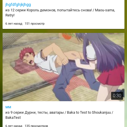
jhgfdfghjkjhgg
из 12 серии Король демонов, попытайтесь снова! / Maou-sama,
Retry!
6 лет назад
151 просмотр
0:30
мм
из 9 серии Дурни, тесты, аватары / Baka to Test to Shoukanjuu /
BakaTest
6 лет назад
135 просмотров