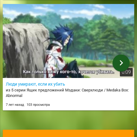
chevron_right
0:09
Люди умирают, если их убить
из 5 серии Ящик предложений Мэдаки: Сверхлюди / Medaka Box:
Abnormal
7 лет назад
103 просмотра