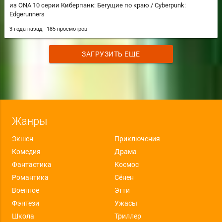
из ONA 10 серии Киберпанк: Бегущие по краю / Cyberpunk:
Edgerunners
3 года назад
185 просмотров
ЗАГРУЗИТЬ ЕЩЕ
Жанры
Экшен
Приключения
Комедия
Драма
Фантастика
Космос
Романтика
Сёнен
Военное
Этти
Фэнтези
Ужасы
Школа
Триллер