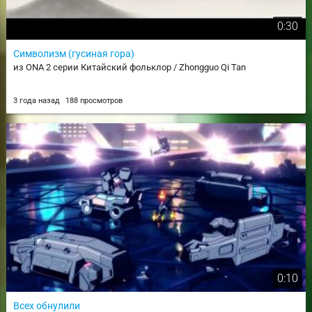
0:30
Символизм (гусиная гора)
из ONA 2 серии Китайский фольклор / Zhongguo Qi Tan
3 года назад
188 просмотров
0:10
Всех обнулили