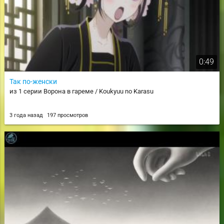
0:49
Так по-женски
из 1 серии Ворона в гареме / Koukyuu no Karasu
3 года назад
197 просмотров