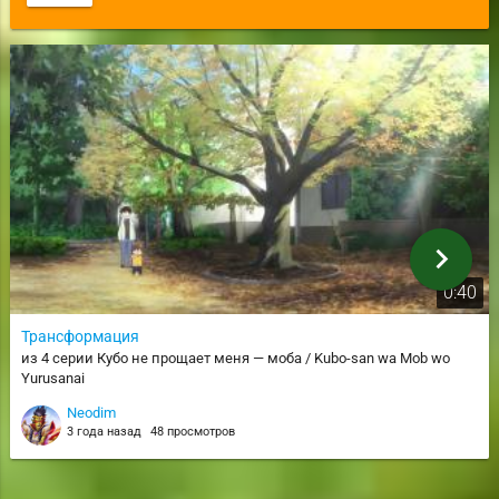
chevron_right
0:40
Трансформация
из 4 серии Кубо не прощает меня — моба / Kubo-san wa Mob wo
Yurusanai
Neodim
3 года назад
48 просмотров