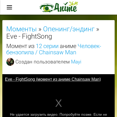
menu
Моменты
»
Опенинг/эндинг
»
Eve - FightSong
Момент из
12 серии
аниме
Человек-
бензопила / Chainsaw Man
Создан пользователем
Mayi