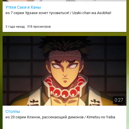
Утехи Саки и Ханы
из 7 серии Удзаки хочет тусоваться! / Uzaki-chan wa Asobitai!
3 года назад
318 просмотров
0:27
Столпы
из 23 серии Клинок, рассекающий демонов / Kimetsu no Yaiba