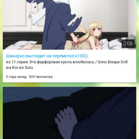
0:06
Шикарно выглядит на перемотке х130))
из 11 серии Эта фарфоровая кукла влюбилась / Sono Bisque Doll
wa Koi wo Suru
3 года назад
824 просмотра