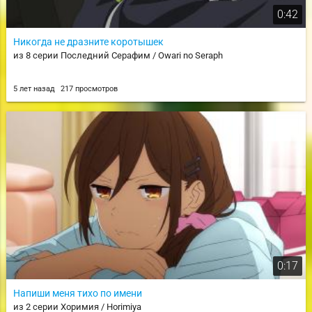
0:42
Никогда не дразните коротышек
из 8 серии Последний Серафим / Owari no Seraph
5 лет назад
217 просмотров
0:17
Напиши меня тихо по имени
из 2 серии Хоримия / Horimiya