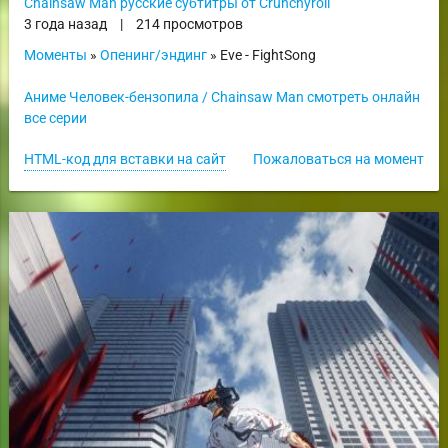
Chainsaw Man русские субтитры от Crunchyroll
3 года назад
|
214 просмотров
Моменты
»
Опенинг/эндинг
» Eve - FightSong
Аниме Человек-бензопила / Chainsaw Man смотреть онлайн
все серии
HTML-код для вставки на сайт
Пожаловаться на момент