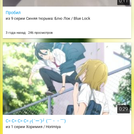
0:11
Пробил
из 9 серии Синяя тюрьма: Блю Лок / Blue Lock
3 года назад
246 просмотров
0:29
C= C= C= C=┌( `ー´)┘ (￣・・￣)
из 1 серии Хоримия / Horimiya