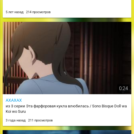
5 лет назад
214 просмотров
0:24
АХАХАХ
из 3 серии Эта фарфоровая кукла влюбилась / Sono Bisque Doll wa
Koi wo Suru
3 года назад
211 просмотров