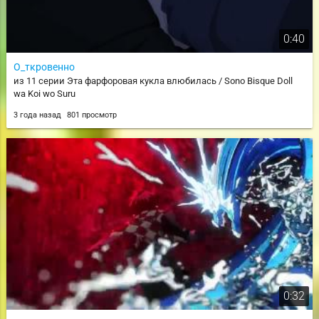
0:40
О_ткровенно
из 11 серии Эта фарфоровая кукла влюбилась / Sono Bisque Doll
wa Koi wo Suru
3 года назад
801 просмотр
0:32