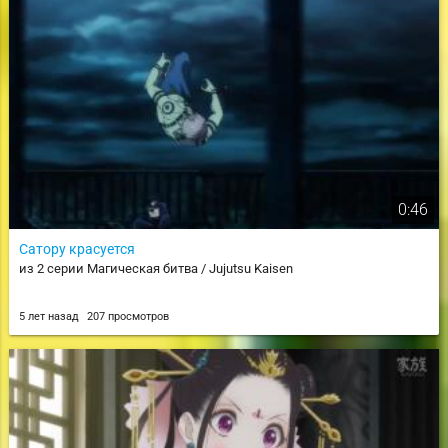
0:46
Сатору красуется
из 2 серии Магическая битва / Jujutsu Kaisen
5 лет назад
207 просмотров