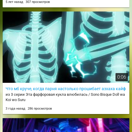
5 лет назад
307 просмотров
0:06
Что мб круче, когда парня настолько прошибает азхаха кайф
из 3 серии Эта фарфоровая кукла влюбилась / Sono Bisque Doll wa
Koi wo Suru
3 года назад
286 просмотров