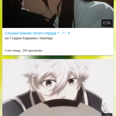
0:56
Слушаю биение твоего сердца *٠.•°･`✴
из 7 серии Хоримия / Horimiya
5 лет назад
253 просмотра