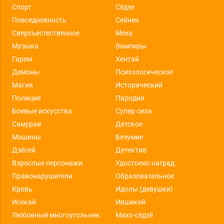
Спорт
Сёдзе
Повседневность
Сейнен
Сверхъестественное
Меха
Музыка
Вампиры
Гарем
Хентай
Демоны
Психологическое
Магия
Исторический
Полиция
Пародия
Боевые искусства
Супер сила
Самураи
Детское
Машины
Безумие
Дзёсей
Детектив
Взрослые персонажи
Удостоено наград
Правонарушители
Образовательное
Кровь
Идолы (девушки)
Исекай
Ияшикей
Любовный многоугольник
Махо-сёдзё