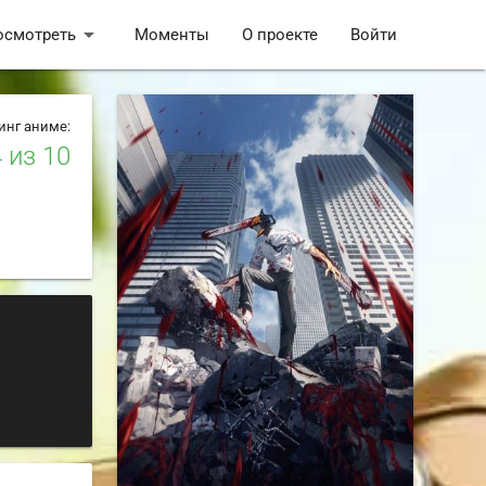
arrow_drop_down
осмотреть
Моменты
О проекте
Войти
инг аниме:
4
из 10