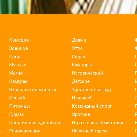
Комедия
Драма
Военное
Этти
Спорт
Сёдзе
Музыка
Вампиры
Магия
Исторический
Самураи
Детское
Взрослые персонажи
Удостоено наград
Исекай
Ияшикей
Питомцы
Командный спорт
Гурман
Эротика
Спортивные единоборства
Игра с высокими ставками
ельское искусство
Реинкарнация
Обратный гарем