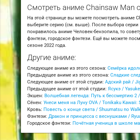
Смотреть аниме Chainsaw Man 
На этой странице вы можете посмотреть аниме C
выберите серию (см. выше). После выбора серии 
понравилось аниме Человек-бензопила, то совету
фэнтези, городское фэнтези. Ещё вы можете посм
сезоне 2022 года.
Другие аниме:
Следующее аниме из этого сезона:
Семёрка идолов
Предыдущее аниме из этого сезона:
Сладкие след
Следующее аниме от этой студии:
Адский рай / J
Предыдущее аниме от этой студии:
Ясукэ / Yasuk
Экшен:
Волшебная легенда: Путь к бессмертию 2 / T
Сёнен:
Унеси меня на Луну OVA / Tonikaku Kawaii
Кровь:
Повесть о конце света / Shuumatsu no Wal
Фэнтези:
Дракон и принцесса с веснушками / Ryu
Городское фэнтези:
Почётная ученица в школе ма