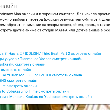
онлайн
hainsaw Man онлайн и в хорошем качестве. Для начала просм
можно выбрать перевод (русская озвучка или субтитры). Есл
ем обратить внимание на жанры экшен, сёнен, кровь, а такж
отреть другие аниме от студии MAPPA или другие аниме в ос
 3. Часть 2 / IDOLiSH7 Third Beat! Part 2 смотреть онлайн
ы укусов / Tianmei de Yaohen смотреть онлайн
igokuraku смотреть онлайн
e смотреть онлайн
ai Yi Xian Mo Lu: Ling Fei Ji II смотреть онлайн
: SNS смотреть онлайн
küre смотреть онлайн
u to Sobakasu no Hime смотреть онлайн
гии / Mahouka Koukou no Yuutousei смотреть онлайн