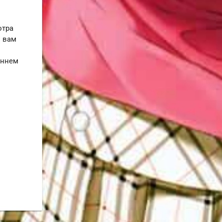
отра
и вам
е
еннем