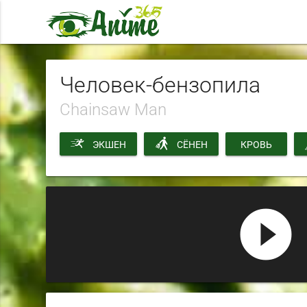
Человек-бензопила
Chainsaw Man
ЭКШЕН
СЁНЕН
КРОВЬ
play_circle_filled