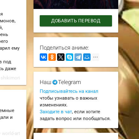
ая
ДОБАВИТЬ ПЕРЕВОД
емонов,
й,
рень
оего
Поделиться аниме:
дарил ему
в под
сь даже
 shikimori
Наш
Telegram
Подписывайтесь на канал
чтобы узнавать о важных
изменениях.
ъемные
Заходите в чат
, если хотите
дали и
задать вопрос или пообщаться.
 world-art