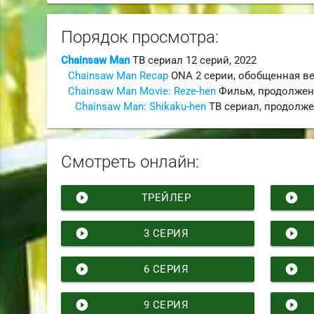
Порядок просмотра:
Chainsaw Man
ТВ сериал
12 серий,
2022
Chainsaw Man Recap
ONA
2 серии,
обобщенная в
Chainsaw Man Movie: Reze-hen
Фильм
,
продолжен
Chainsaw Man: Shikaku-hen
ТВ сериал
,
продолже
Смотреть онлайн:
play_circle_filled
play_circle_filled
ТРЕЙЛЕР
play_circle_filled
play_circle_filled
3 СЕРИЯ
play_circle_filled
play_circle_filled
6 СЕРИЯ
play_circle_filled
play_circle_filled
9 СЕРИЯ