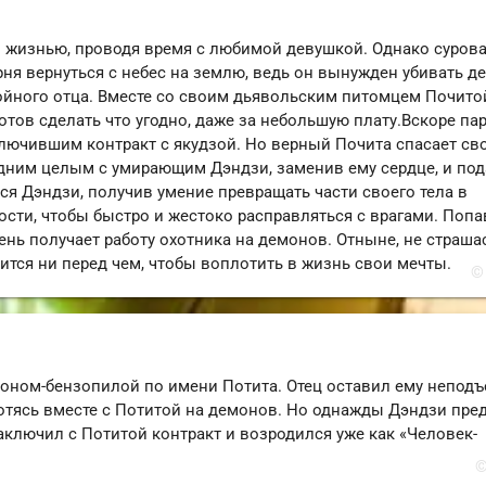
й жизнью, проводя время с любимой девушкой. Однако суров
рня вернуться с небес на землю, ведь он вынужден убивать д
ойного отца. Вместе со своим дьявольским питомцем Почито
отов сделать что угодно, даже за небольшую плату.Вскоре па
лючившим контракт с якудзой. Но верный Почита спасает св
 одним целым с умирающим Дэндзи, заменив ему сердце, и по
я Дэндзи, получив умение превращать части своего тела в
сти, чтобы быстро и жестоко расправляться с врагами. Попа
нь получает работу охотника на демонов. Отныне, не страша
ится ни перед чем, чтобы воплотить в жизнь свои мечты.
©
моном-бензопилой по имени Потита. Отец оставил ему непод
хотясь вместе с Потитой на демонов. Но однажды Дэндзи пре
аключил с Потитой контракт и возродился уже как «Человек-
©