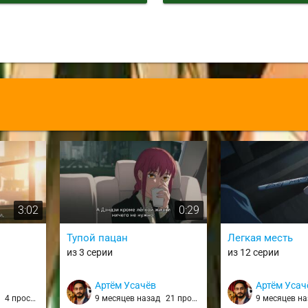
3:02
0:29
Тупой пацан
Легкая месть
из 3 серии
из 12 серии
Артём Усачёв
Артём Усач
д
4 просмотра
9 месяцев назад
21 просмотр
9 месяцев н