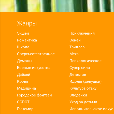
Жанры
Экшен
Приключения
Романтика
Сёнен
Школа
Триллер
Сверхъестественное
Меха
Демоны
Психологическое
Боевые искусства
Супер сила
Дзёсей
Детектив
Кровь
Идолы (девушки)
Медицина
Культура отаку
Городское фэнтези
Злодейки
CGDCT
Уход за детьми
Гэг юмор
Исполнит