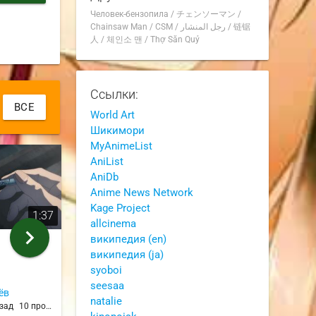
Человек-бензопила
/
チェンソーマン
/
Chainsaw Man
/
CSM
/
رجل المنشار
/
链锯
人
/
체인소 맨
/
Thợ Săn Quỷ
Ссылки:
ВСЕ
World Art
Шикимори
MyAnimeList
AniList
AniDb
Anime News Network
Kage Project
1:37
0:46
allcinema
chevron_right
википедия (en)
Демон будущего
Сколько лет 
википедия (ja)
из 11 серии
из 10 серии
syoboi
seesaa
ёв
Артём Усачёв
Артём У
natalie
азад
10 просмотров
9 месяцев назад
12 просмотров
9 месяце