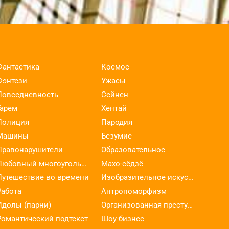
Фантастика
Космос
Фэнтези
Ужасы
Повседневность
Сейнен
Гарем
Хентай
Полиция
Пародия
Машины
Безумие
Правонарушители
Образовательное
Любовный многоугольник
Махо-сёдзё
Путешествие во времени
Изобразительное искусство
Работа
Антропоморфизм
Идолы (парни)
Организованная преступность
Романтический подтекст
Шоу-бизнес