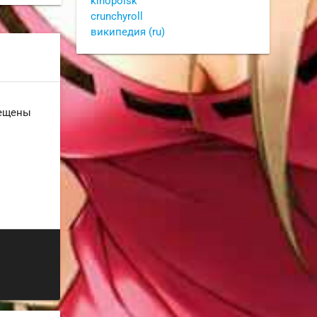
kinopoisk
crunchyroll
википедия (ru)
рещены