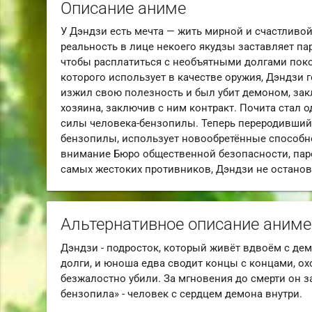
Описание аниме
У Дэндзи есть мечта — жить мирной и счастливо
реальность в лице некоего якудзы заставляет па
чтобы расплатиться с необъятными долгами пок
которого использует в качестве оружия, Дэндзи г
изжил свою полезность и был убит демоном, зак
хозяина, заключив с ним контракт. Почита стал
силы человека-бензопилы. Теперь переродившийс
бензопилы, использует новообретённые способно
внимание Бюро общественной безопасности, паре
самых жестоких противников, Дэндзи не останов
Альтернативное описание аниме
Дэндзи - подросток, который живёт вдвоём с де
долги, и юноша едва сводит концы с концами, о
безжалостно убили. За мгновения до смерти он з
бензопила» - человек с сердцем демона внутри.