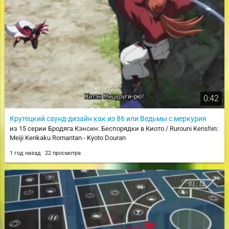
0:42
Крутецкий саунд-дизайн как из 86 или Ведьмы с меркурия
из 15 серии Бродяга Кэнсин: Беспорядки в Киото / Rurouni Kenshin:
Meiji Kenkaku Romantan - Kyoto Douran
1 год назад
22 просмотра