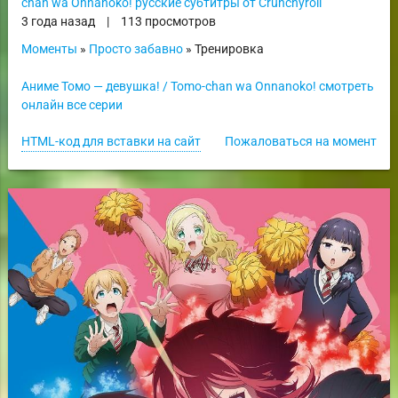
chan wa Onnanoko! русские субтитры от Crunchyroll
3 года назад
|
113 просмотров
Моменты
»
Просто забавно
» Тренировка
Аниме Томо — девушка! / Tomo-chan wa Onnanoko! смотреть
онлайн все серии
HTML-код для вставки на сайт
Пожаловаться на момент