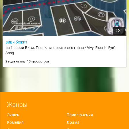
0:31
виви бежит
из 1 серии Виви: Песнь флюоритового глаза / Vivy: Fluorite Eye's
Song
2 года назад
15 просмотров
Жанры
Экшен
Приключения
Комедия
Драма