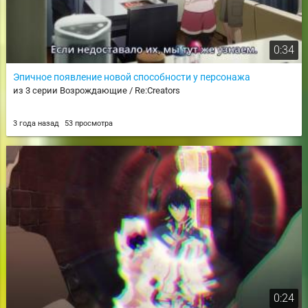
0:34
Эпичное появление новой способности у персонажа
из 3 серии Возрождающие / Re:Creators
3 года назад
53 просмотра
0:24