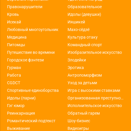
Правонарушители
Образовательное
Кровь
Идолы (девушки)
Исекай
Ияшикей
Любовный многоугольник
Махо-сёдзё
Медицина
Культура отаку
Питомцы
Командный спорт
Путешествие во времени
Изобразительное искусство
Городское фэнтези
Злодейки
Гурман
Эротика
Работа
Антропоморфизм
CGDCT
Уход за детьми
Спортивные единоборства
Игра с высокими ставками
Идолы (парни)
Организованная преступность
Гэг юмор
Исполнительское искусство
Реинкарнация
Обратный гарем
Романтический подтекст
Шоу-бизнес
Выживание
Видеоигры