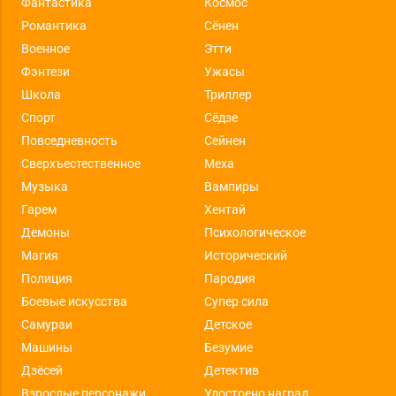
Фантастика
Космос
Романтика
Сёнен
Военное
Этти
Фэнтези
Ужасы
Школа
Триллер
Спорт
Сёдзе
Повседневность
Сейнен
Сверхъестественное
Меха
Музыка
Вампиры
Гарем
Хентай
Демоны
Психологическое
Магия
Исторический
Полиция
Пародия
Боевые искусства
Супер сила
Самураи
Детское
Машины
Безумие
Дзёсей
Детектив
Взрослые персонажи
Удостоено наград