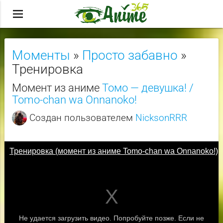
menu
Моменты
»
Просто забавно
»
Тренировка
Момент из аниме
Томо — девушка! /
Tomo-chan wa Onnanoko!
Создан пользователем
NicksonRRR