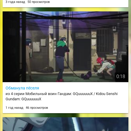
3 года назад
50 просмотров
0:18
Обманула пёселя
из 4 серии Мобильный воин Гандам: GQuuuuuuX / Kidou Senshi
Gundam: GQuuuuuuX
1 год назад
46 просмотров