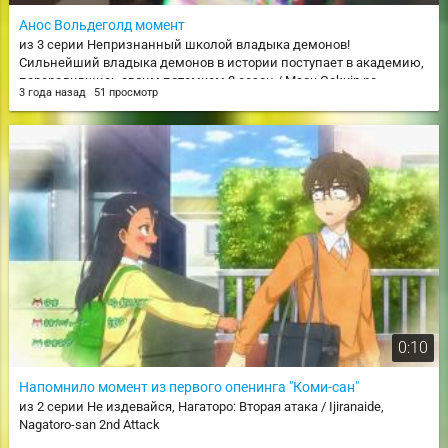
Анос Вольдеголд момент
из 3 серии Непризнанный школой владыка демонов!
Сильнейший владыка демонов в истории поступает в академию,
переродившись своим потомком 2 сезон / Maou Gakuin no
3 года назад
51 просмотр
Futekigousha II: Shijou Saikyou no Maou no Shiso, Tensei shite Shison-
tachi no Gakkou e Kayou
0:10
Напомнило момент из первого опенинга "Коми-сан"
из 2 серии Не издевайся, Нагаторо: Вторая атака / Ijiranaide,
Nagatoro-san 2nd Attack