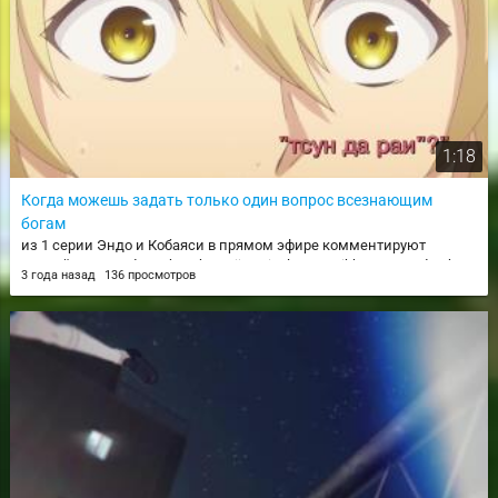
1:18
Когда можешь задать только один вопрос всезнающим
богам
из 1 серии Эндо и Кобаяси в прямом эфире комментируют
злодейку / Tsundere Akuyaku Reijou Liselotte to Jikkyou no Endou-kun
3 года назад
136 просмотров
to Kaisetsu no Kobayashi-san