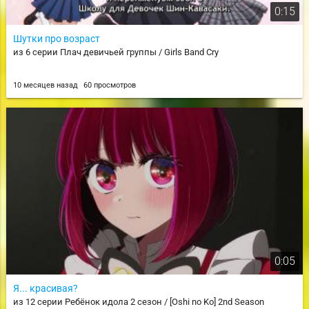
0:15
Шутки про возраст
из 6 серии Плач девичьей группы / Girls Band Cry
10 месяцев назад
60 просмотров
0:05
Я... красивая?
из 12 серии Ребёнок идола 2 сезон / [Oshi no Ko] 2nd Season