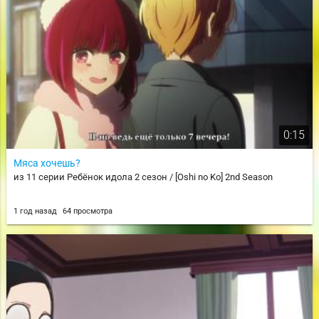
0:15
Мяса хочешь?
из 11 серии Ребёнок идола 2 сезон / [Oshi no Ko] 2nd Season
1 год назад
64 просмотра