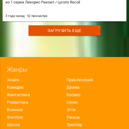
из 1 серии Ликорис Рикоил / Lycoris Recoil
3 года назад
52 просмотра
ЗАГРУЗИТЬ ЕЩЕ
Жанры
Экшен
Приключения
Комедия
Драма
Фантастика
Космос
Романтика
Сёнен
Военное
Этти
Фэнтези
Ужасы
Школа
Триллер