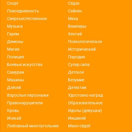
Спорт
Сёдзе
Повседневность
Сейнен
Сверхъестественное
Меха
Музыка
Вампиры
Гарем
Хентай
Демоны
Психологическое
Магия
Исторический
Полиция
Пародия
Боевые искусства
Супер сила
Самураи
Детское
Машины
Безумие
Дзёсей
Детектив
Взрослые персонажи
Удостоено наград
Правонарушители
Образовательное
Кровь
Идолы (девушки)
Исекай
Ияшикей
Любовный многоугольник
Махо-сёдзё