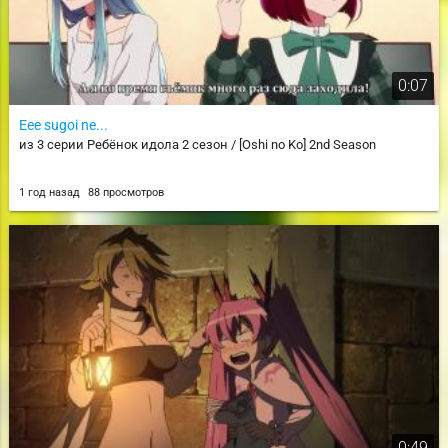
0:07
Eee sugoi ne...
из 3 серии Ребёнок идола 2 сезон / [Oshi no Ko] 2nd Season
1 год назад
88 просмотров
0:49