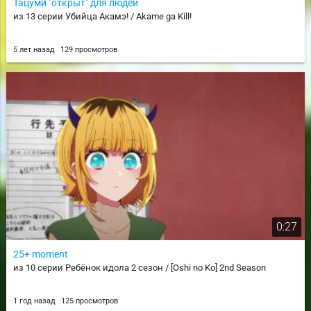
Тацуми "открыт" для людей
из 13 серии Убийца Акамэ! / Akame ga Kill!
5 лет назад
129 просмотров
0:27
25+ moment
из 10 серии Ребёнок идола 2 сезон / [Oshi no Ko] 2nd Season
1 год назад
125 просмотров