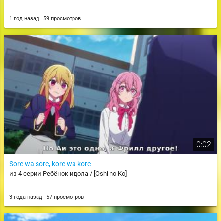
1 год назад
59 просмотров
0:02
Sore wa sore, kore wa kore
из 4 серии Ребёнок идола / [Oshi no Ko]
3 года назад
57 просмотров