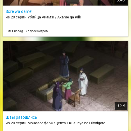
Sore wa dame!
из 20 серии Убийца Акамэ! / Akame ga Kill!
5 лет назад
77 просмотров
0:28
Швы разошлись
из 20 серии Монолог фармацевта / Kusuriya no Hitorigoto