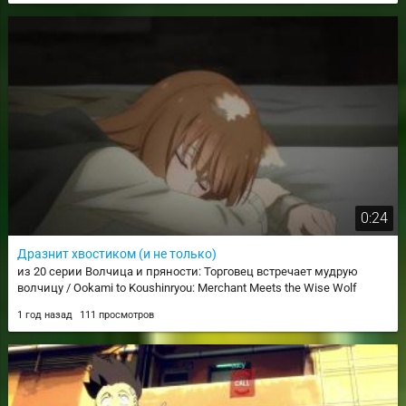
0:24
Дразнит хвостиком (и не только)
из 20 серии Волчица и пряности: Торговец встречает мудрую
волчицу / Ookami to Koushinryou: Merchant Meets the Wise Wolf
1 год назад
111 просмотров