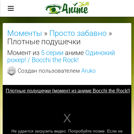
menu
Моменты
»
Просто забавно
»
Плотные подушечки
Момент из
5 серии
аниме
Одинокий
рокер! / Bocchi the Rock!
Создан пользователем
Aruko