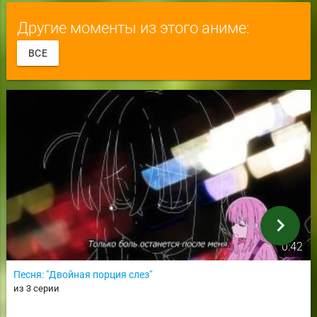
Другие моменты из этого аниме:
ВСЕ
chevron_right
0:42
Песня: "Двойная порция слез"
из 3 серии