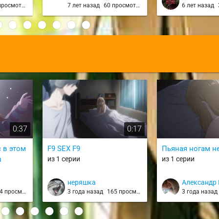
росмотров
7 лет назад
60 просмотров
6 лет назад
:
0:37
0:17
с в этом
F9 SEX F9
Пьяная ногам н
н
из 1 серии
из 1 серии
неряшка
Александр
 просмотра
3 года назад
165 просмотров
3 года наза