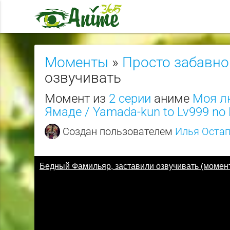
Моменты
»
Просто забавно
озвучивать
Момент из
2 серии
аниме
Моя лю
Ямаде / Yamada-kun to Lv999 no 
Создан пользователем
Илья Оста