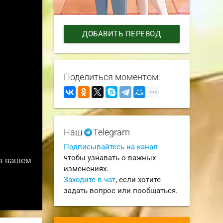
ДОБАВИТЬ ПЕРЕВОД
Поделиться моментом:
Наш
Telegram
Подписывайтесь на канал
чтобы узнавать о важных
изменениях.
Заходите в чат
, если хотите
задать вопрос или пообщаться.