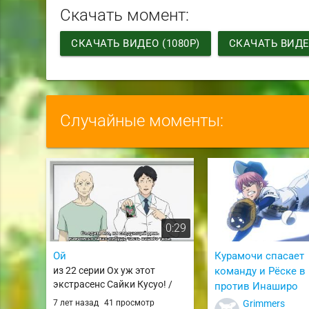
Скачать момент:
СКАЧАТЬ ВИДЕО (1080P)
СКАЧАТЬ ВИДЕО
Случайные моменты:
0:29
Ой
Курамочи спасает
из 22 серии Ох уж этот
команду и Рёске в
экстрасенс Сайки Кусуо! /
против Инаширо
Saiki Kusuo no Ψ-nan
из 55 серии Путь аса
7 лет назад
41 просмотр
Grimmers