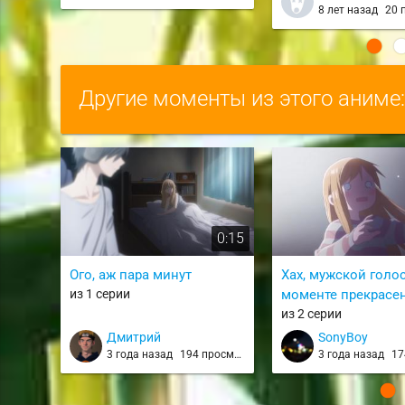
Diamond no Ace
8 лет назад
20 п
Другие моменты из этого аниме
0:15
Ого, аж пара минут
Хах, мужской голо
из 1 серии
моменте прекрасе
из 2 серии
Дмитрий
SonyBoy
3 года назад
194 просмотра
3 года назад
174