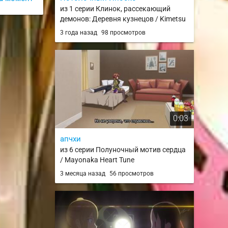
из 1 серии Клинок, рассекающий
демонов: Деревня кузнецов / Kimetsu
no Yaiba: Katanakaji no Sato-hen
3 года назад
98 просмотров
0:03
апчхи
из 6 серии Полуночный мотив сердца
/ Mayonaka Heart Tune
3 месяца назад
56 просмотров