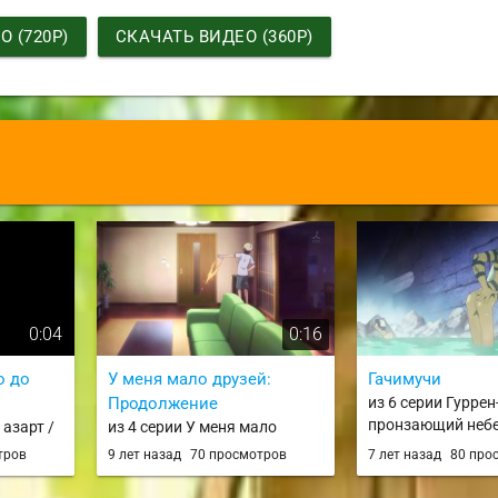
 (720P)
СКАЧАТЬ ВИДЕО (360P)
0:04
0:16
о до
У меня мало друзей:
Гачимучи
Продолжение
из 6 серии Гуррен
пронзающий небе
 азарт /
из 4 серии У меня мало
Toppa Gurren Laga
друзей: Продолжение / Boku
тров
9 лет назад
70 просмотров
7 лет назад
80 про
Lagann
wa Tomodachi ga Sukunai
Next / Haganai Next