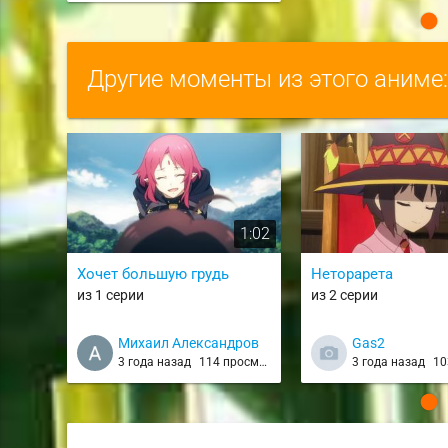
Другие моменты из этого аниме
1:02
Хочет большую грудь
Неторарета
из 1 серии
из 2 серии
Михаил Александров
Gas2
3 года назад
114 просмотров
3 года назад
103