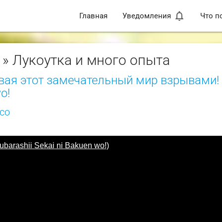
notifications_none
Главная
Уведомления
Что п
» Лукоутка и много опыта
вая этот замечательный мир взрывами! 
o!
sco