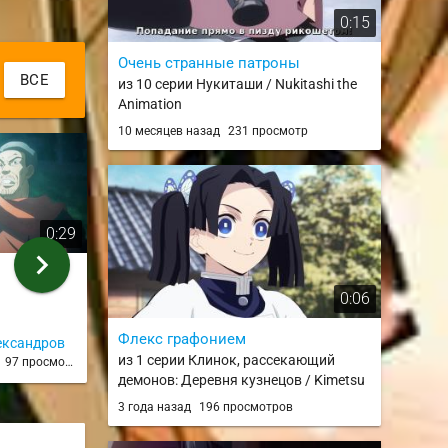
0:15
Очень странные патроны
ВСЕ
из 10 серии Нукиташи / Nukitashi the
Animation
10 месяцев назад
231 просмотр
0:29
0:05
chevron_right
Вы верите в б.....*ХЛОП*
С взвращени
из 11 серии
из 11 серии
0:06
Флекс графонием
ександров
MSR.SHEOT
Jon_Sn
из 1 серии Клинок, рассекающий
д
97 просмотров
3 года назад
91 просмотр
1 год на
демонов: Деревня кузнецов / Kimetsu
no Yaiba: Katanakaji no Sato-hen
3 года назад
196 просмотров