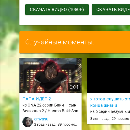
СКАЧАТЬ ВИДЕО (1080P)
СКАЧАТЬ ВИДЕО
Случайные моменты:
0:04
ПАПА ИДЁТ 2
я готов слушать эт
из ONA 22 серии Баки — сын
конца жизни
Великана 2 / Hanma Baki: Son
из 6 серии Безумный
of Ogre 2nd Season
Kakegurui
emvasu
8 лет назад
29 просмо
2 года назад
39 просмотров