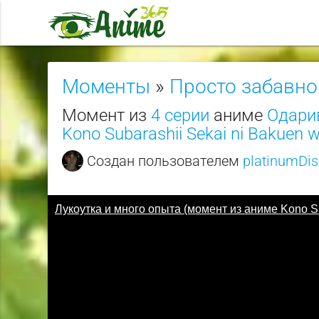
Моменты
»
Просто забавно
Момент из
4 серии
аниме
Одари
Kono Subarashii Sekai ni Bakuen w
Создан пользователем
platinumDi