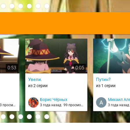
:
0:53
0:05
Увели.
Путин?
из 2 серии
из 1 серии
Борис Чёрных
Михаил Ал
 просмотра
3 года назад
99 просмотров
3 года наза