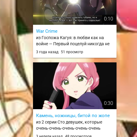
0:10
War Crime
из Госпожа Кагуя: в любви как на
войне — Первый поцелуй никогда не
заканчивается / Kaguya-sama wa
3 года назад
51 просмотр
Kokurasetai: First Kiss wa Owaranai
0:30
Камень, ножницы, битой по жопе
из 2 серии Сто девушек, которые
очень-очень-очень-очень-очень
сильно тебя любят 3 сезон / Kimi no
3 недели назад
48 просмотров