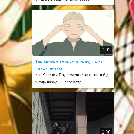
Koto ga Daidaidaidaidaisuki na 100-nin
no Kanojo 3rd Season
0:02
Так можно только в снах, а не в
снах - нельзя
из 19 серии Подземелье вкусностей /
Dungeon Meshi
2 года назад
31 просмотр
0:30