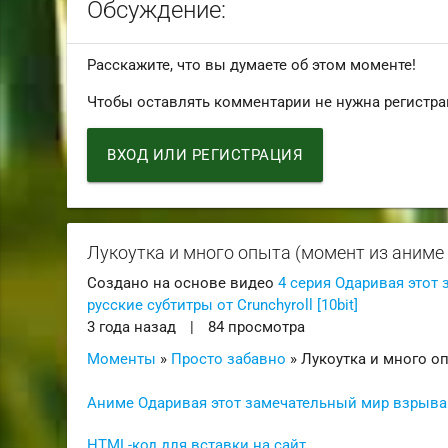
Обсуждение:
Расскажите, что вы думаете об этом моменте!
Чтобы оставлять комментарии не нужна регистра
ВХОД ИЛИ РЕГИСТРАЦИЯ
Лукоутка и много опыта (момент из аниме K
Создано на основе видео
4 серия Одаривая этот 
русские субтитры от Crunchyroll [10bit]
3 года назад
|
84 просмотра
Моменты
»
Просто забавно
» Лукоутка и много о
Аниме Одаривая этот замечательный мир взрывами!
HTML-код для вставки на сайт