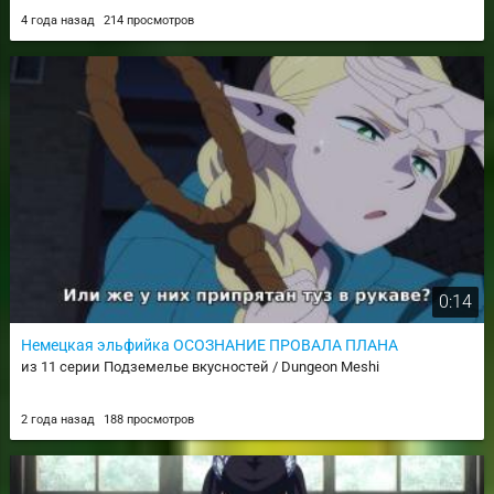
4 года назад
214 просмотров
0:14
Немецкая эльфийка ОСОЗНАНИЕ ПРОВАЛА ПЛАНА
из 11 серии Подземелье вкусностей / Dungeon Meshi
2 года назад
188 просмотров