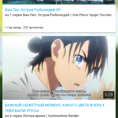
Ван-Пис: Остров Рыболюдей OP
из 1 серии Ван-Пис: Остров Рыболюдей / One Piece: Gyojin Tou-hen
1 год назад
232 просмотра
0:29
ВАЖНЫЙ СЮЖЕТНЫЙ МОМЕНТ, КАКОГО ЦВЕТА ВЧЕРА У
ТЕБЯ БЫЛИ ТРУСЫ
из 6 серии Летнее время / Summertime Render