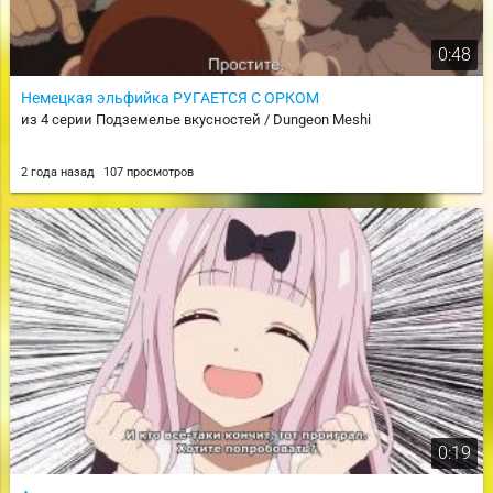
0:48
Немецкая эльфийка РУГАЕТСЯ С ОРКОМ
из 4 серии Подземелье вкусностей / Dungeon Meshi
2 года назад
107 просмотров
0:19