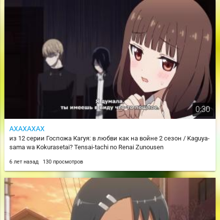
0:30
АХАХАХАХ
из 12 серии Госпожа Кагуя: в любви как на войне 2 сезон / Kaguya-
sama wa Kokurasetai? Tensai-tachi no Renai Zunousen
6 лет назад
130 просмотров