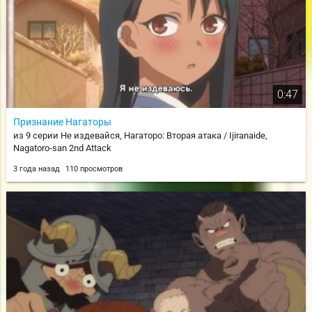
0:47
Признание Нагаторы
из 9 серии Не издевайся, Нагаторо: Вторая атака / Ijiranaide,
Nagatoro-san 2nd Attack
3 года назад
110 просмотров