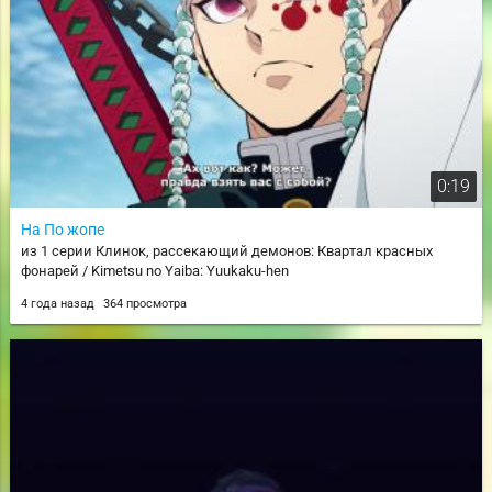
0:19
На По жопе
из 1 серии Клинок, рассекающий демонов: Квартал красных
фонарей / Kimetsu no Yaiba: Yuukaku-hen
4 года назад
364 просмотра