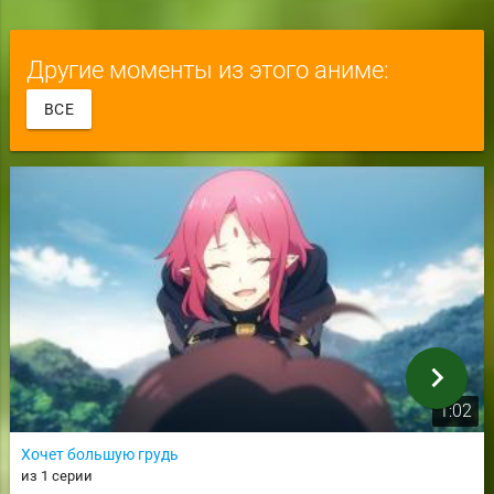
Другие моменты из этого аниме:
ВСЕ
chevron_right
1:02
Хочет большую грудь
из 1 серии