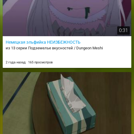
0:31
Немецкая эльфийка НЕИЗБЕЖНОСТЬ
из 13 серии Подземелье вкусностей / Dungeon Meshi
2 года назад
165 просмотров