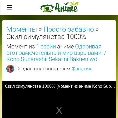
menu
Моменты
»
Просто забавно
»
Скил симулянства 1000%
Момент из
1 серии
аниме
Одаривая
этот замечательный мир взрывами! /
Kono Subarashii Sekai ni Bakuen wo!
Создан пользователем
Фанатик