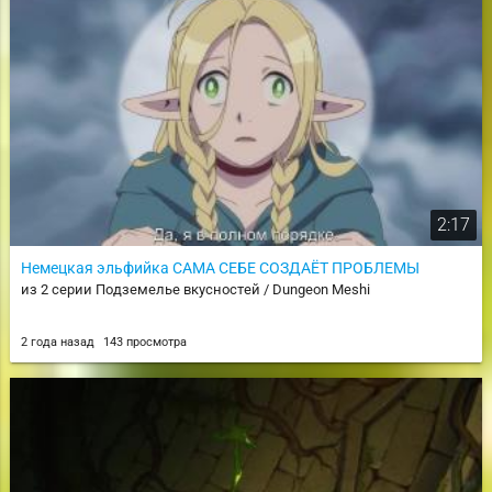
2:17
Немецкая эльфийка САМА СЕБЕ СОЗДАЁТ ПРОБЛЕМЫ
из 2 серии Подземелье вкусностей / Dungeon Meshi
2 года назад
143 просмотра