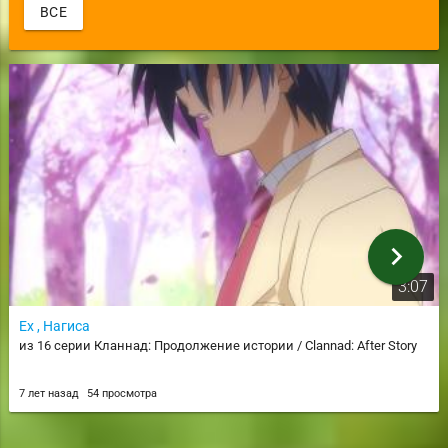
ВСЕ
chevron_right
3:07
Ех , Нагиса
из 16 серии Кланнад: Продолжение истории / Clannad: After Story
7 лет назад
54 просмотра