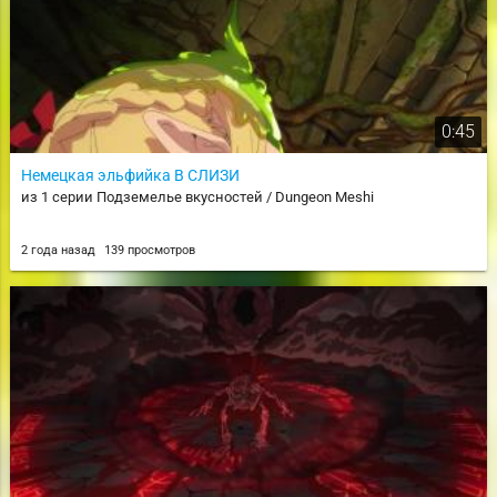
0:45
Немецкая эльфийка В СЛИЗИ
из 1 серии Подземелье вкусностей / Dungeon Meshi
2 года назад
139 просмотров