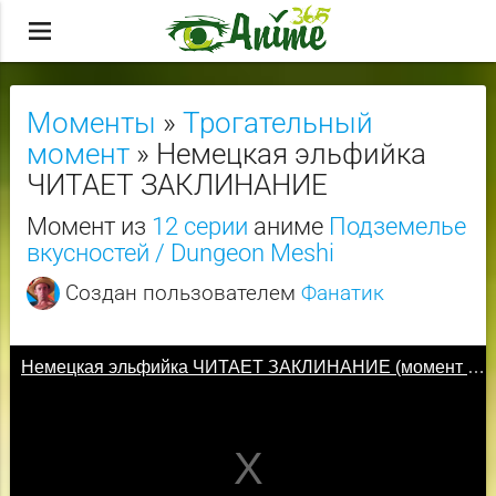
menu
Моменты
»
Трогательный
момент
» Немецкая эльфийка
ЧИТАЕТ ЗАКЛИНАНИЕ
Момент из
12 серии
аниме
Подземелье
вкусностей / Dungeon Meshi
Создан пользователем
Фанатик