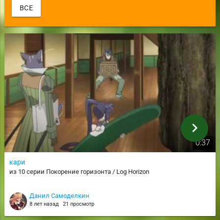
ВСЕ
chevron_right
0:37
кари
из 10 серии Покорение горизонта / Log Horizon
Данил Самоделкин
8 лет назад
21 просмотр