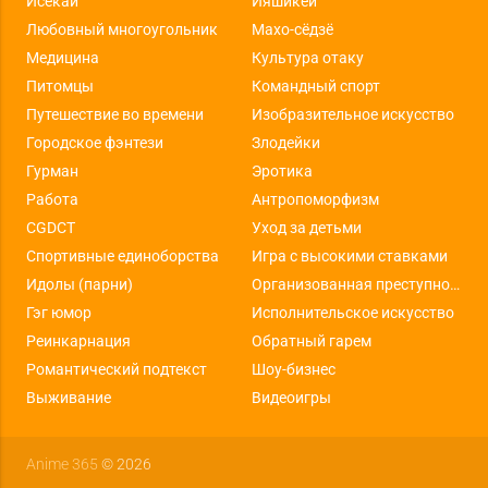
Исекай
Ияшикей
Любовный многоугольник
Махо-сёдзё
Медицина
Культура отаку
Питомцы
Командный спорт
Путешествие во времени
Изобразительное искусство
Городское фэнтези
Злодейки
Гурман
Эротика
Работа
Антропоморфизм
CGDCT
Уход за детьми
Спортивные единоборства
Игра с высокими ставками
Идолы (парни)
Организованная преступность
Гэг юмор
Исполнительское искусство
Реинкарнация
Обратный гарем
Романтический подтекст
Шоу-бизнес
Выживание
Видеоигры
Anime 365
© 2026