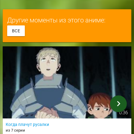
Другие моменты из этого аниме:
ВСЕ
chevron_right
0:36
Когда плачут русалки
из 7 серии