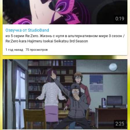
0:19
Озвучка от StudioBand
из 5 серии Re:Zero. Жизнь с нуля в альтернативном мире 3 сезон /
Re:Zero kara Hajimeru Isekai Seikatsu 3rd Season
1 год назад
75 просмотров
2:25