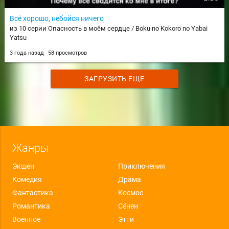
Всё хорошо, небойся ничего
из 10 серии Опасность в моём сердце / Boku no Kokoro no Yabai
Yatsu
3 года назад
58 просмотров
ЗАГРУЗИТЬ ЕЩЕ
Жанры
Экшен
Приключения
Комедия
Драма
Фантастика
Космос
Романтика
Сёнен
Военное
Этти