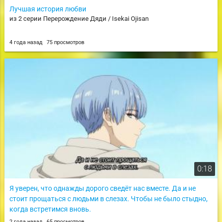
Лучшая история любви
из 2 серии Перерождение Дяди / Isekai Ojisan
4 года назад
75 просмотров
0:18
Я уверен, что однажды дорого сведёт нас вместе. Да и не
стоит прощаться с людьми в слезах. Чтобы не было стыдно,
когда встретимся вновь.
из 28 серии Провожающая в последний путь Фрирен / Sousou no
2 года назад
65 просмотров