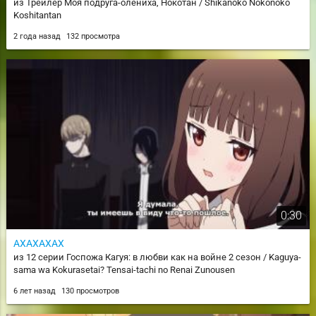
из Трейлер Моя подруга-олениха, Нокотан / Shikanoko Nokonoko
Koshitantan
2 года назад
132 просмотра
0:30
АХАХАХАХ
из 12 серии Госпожа Кагуя: в любви как на войне 2 сезон / Kaguya-
sama wa Kokurasetai? Tensai-tachi no Renai Zunousen
6 лет назад
130 просмотров