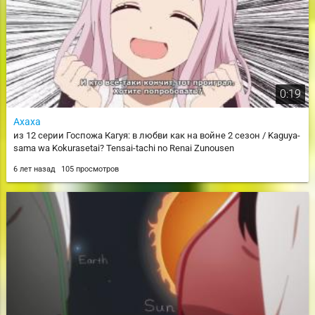
0:19
Ахаха
из 12 серии Госпожа Кагуя: в любви как на войне 2 сезон / Kaguya-
sama wa Kokurasetai? Tensai-tachi no Renai Zunousen
6 лет назад
105 просмотров