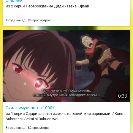
Спалили
из 2 серии Перерождение Дяди / Isekai Ojisan
4 года назад
95 просмотров
0:33
Скил симулянства 1000%
из 1 серии Одаривая этот замечательный мир взрывами! / Kono
Subarashii Sekai ni Bakuen wo!
3 года назад
82 просмотра