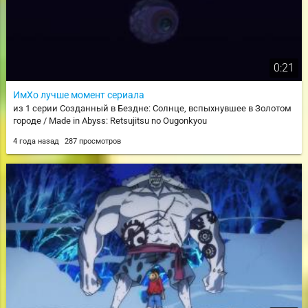
0:21
ИмХо лучше момент сериала
из 1 серии Созданный в Бездне: Солнце, вспыхнувшее в Золотом
городе / Made in Abyss: Retsujitsu no Ougonkyou
4 года назад
287 просмотров