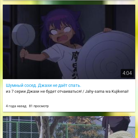
4:04
Шумный сосед. Джахи не даёт спать.
из 7 серии Джахи не будет отчаиваться! / Jahy-sama wa Kujikenai!
4 года назад
81 просмотр