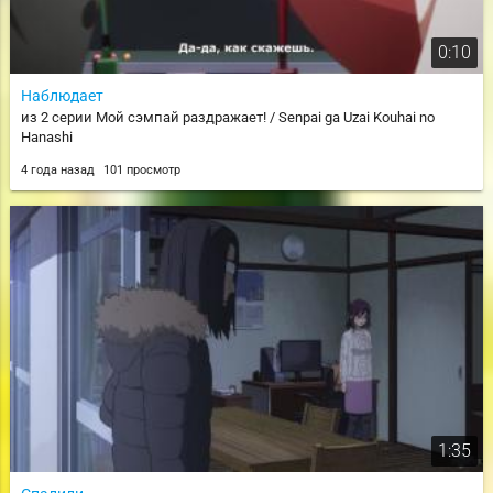
0:10
Наблюдает
из 2 серии Мой сэмпай раздражает! / Senpai ga Uzai Kouhai no
Hanashi
4 года назад
101 просмотр
1:35