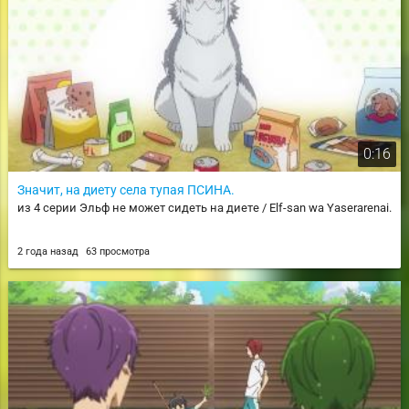
0:16
Значит, на диету села тупая ПСИНА.
из 4 серии Эльф не может сидеть на диете / Elf-san wa Yaserarenai.
2 года назад
63 просмотра