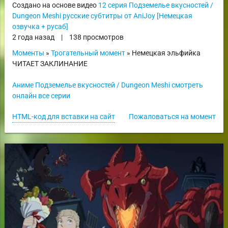
Создано на основе видео
12 серия Подземелье вкусностей /
Dungeon Meshi русские субтитры от AniJoy [Немецкая
озвучка + русаб]
2 года назад
|
138 просмотров
Моменты
»
Трогательный момент
» Немецкая эльфийка
ЧИТАЕТ ЗАКЛИНАНИЕ
Аниме Подземелье вкусностей / Dungeon Meshi смотреть
онлайн все серии
HTML-код для вставки на сайт
Пожаловаться на момент