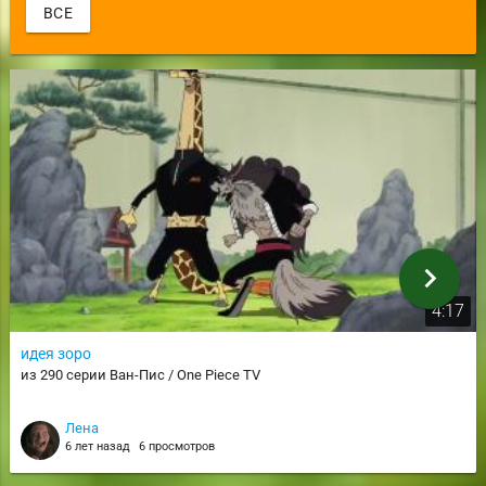
ВСЕ
chevron_right
4:17
идея зоро
из 290 серии Ван-Пис / One Piece TV
Лена
6 лет назад
6 просмотров