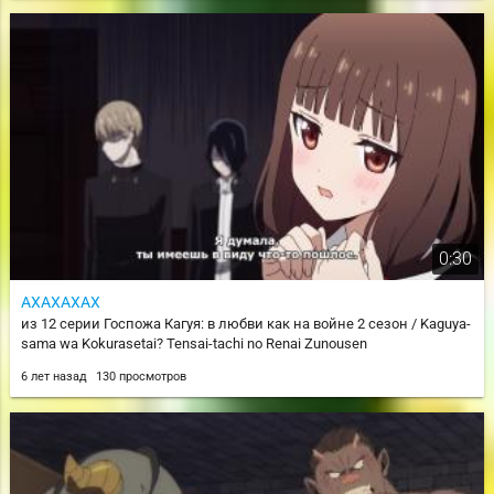
0:30
АХАХАХАХ
из 12 серии Госпожа Кагуя: в любви как на войне 2 сезон / Kaguya-
sama wa Kokurasetai? Tensai-tachi no Renai Zunousen
6 лет назад
130 просмотров