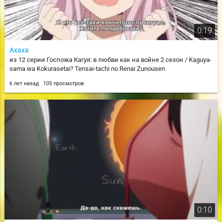
0:19
Ахаха
из 12 серии Госпожа Кагуя: в любви как на войне 2 сезон / Kaguya-
sama wa Kokurasetai? Tensai-tachi no Renai Zunousen
6 лет назад
105 просмотров
0:10