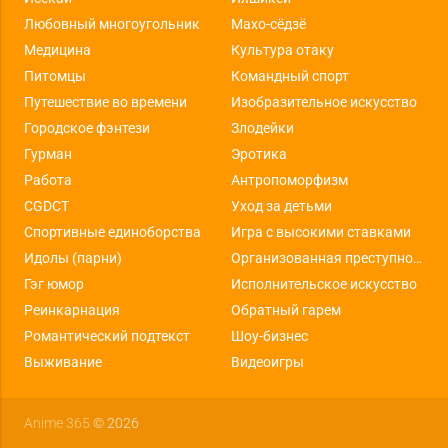
Любовный многоугольник
Махо-сёдзё
Медицина
Культура отаку
Питомцы
Командный спорт
Путешествие во времени
Изобразительное искусство
Городское фэнтези
Злодейки
Гурман
Эротика
Работа
Антропоморфизм
CGDCT
Уход за детьми
Спортивные единоборства
Игра с высокими ставками
Идолы (парни)
Организованная преступность
Гэг юмор
Исполнительское искусство
Реинкарнация
Обратный гарем
Романтический подтекст
Шоу-бизнес
Выживание
Видеоигры
Anime 365
© 2026