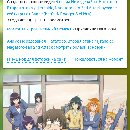
Создано на основе видео
9 серия Не издевайся, Нагаторо:
Вторая атака / Ijiranaide, Nagatoro-san 2nd Attack русские
субтитры от Sanae (bar0v & Gryogor & yHdra)
3 года назад
|
110 просмотров
Моменты
»
Трогательный момент
» Признание Нагаторы
Аниме Не издевайся, Нагаторо: Вторая атака / Ijiranaide,
Nagatoro-san 2nd Attack смотреть онлайн все серии
HTML-код для вставки на сайт
Пожаловаться на момент