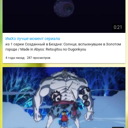
0:21
ИмХо лучше момент сериала
из 1 серии Созданный в Бездне: Солнце, вспыхнувшее в Золотом
городе / Made in Abyss: Retsujitsu no Ougonkyou
4 года назад
287 просмотров