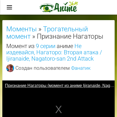
menu
Моменты
»
Трогательный
момент
» Признание Нагаторы
Момент из
9 серии
аниме
Не
издевайся, Нагаторо: Вторая атака /
Ijiranaide, Nagatoro-san 2nd Attack
Создан пользователем
Фанатик