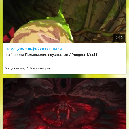
0:45
Немецкая эльфийка В СЛИЗИ
из 1 серии Подземелье вкусностей / Dungeon Meshi
2 года назад
139 просмотров