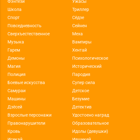
Фэнтези
Ужасы
Школа
Триллер
Спорт
Сёдзе
Повседневность
Сейнен
Сверхъестественное
Меха
Музыка
Вампиры
Гарем
Хентай
Демоны
Психологическое
Магия
Исторический
Полиция
Пародия
Боевые искусства
Супер сила
Самураи
Детское
Машины
Безумие
Дзёсей
Детектив
Взрослые персонажи
Удостоено наград
Правонарушители
Образовательное
Кровь
Идолы (девушки)
Исекай
Ияшикей