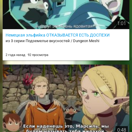
1:01
Немецкая эльфийка ОТКАЗЫВАЕТСЯ ЕСТЬ ДОСПЕХИ
из 3 серии Подземелье вкусностей / Dungeon Meshi
2 года назад
92 просмотра
0:48