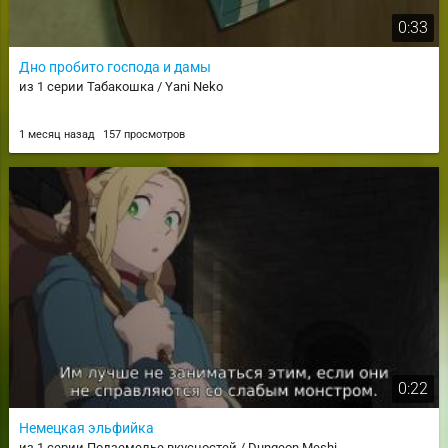
0:33
Дно пробито господа и дамы
из 1 серии Табакошка / Yani Neko
1 месяц назад
157 просмотров
0:22
Немецкая эльфийка
из 1 серии Подземелье вкусностей / Dungeon Meshi