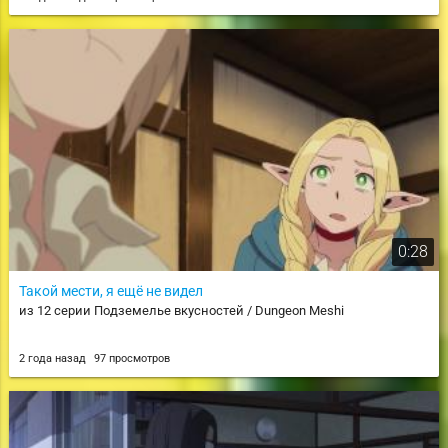
0:28
Такой мести, я ещё не видел
из 12 серии Подземелье вкусностей / Dungeon Meshi
2 года назад
97 просмотров