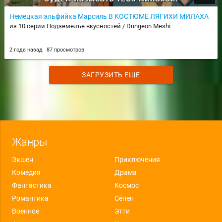
Немецкая эльфийка Марсиль В КОСТЮМЕ ЛЯГИХИ МИЛАХА
из 10 серии Подземелье вкусностей / Dungeon Meshi
2 года назад
87 просмотров
ЗАГРУЗИТЬ ЕЩЕ
Жанры
Экшен
Приключения
Комедия
Драма
Фантастика
Космос
Романтика
Сёнен
Военное
Этти