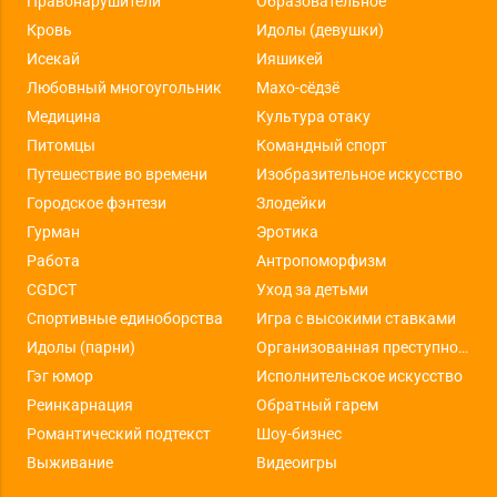
Правонарушители
Образовательное
Кровь
Идолы (девушки)
Исекай
Ияшикей
Любовный многоугольник
Махо-сёдзё
Медицина
Культура отаку
Питомцы
Командный спорт
Путешествие во времени
Изобразительное искусство
Городское фэнтези
Злодейки
Гурман
Эротика
Работа
Антропоморфизм
CGDCT
Уход за детьми
Спортивные единоборства
Игра с высокими ставками
Идолы (парни)
Организованная преступность
Гэг юмор
Исполнительское искусство
Реинкарнация
Обратный гарем
Романтический подтекст
Шоу-бизнес
Выживание
Видеоигры