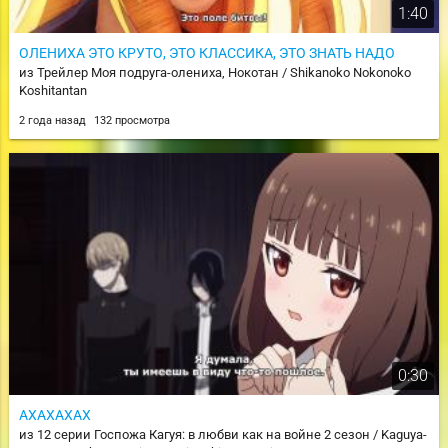
1:40
ОЛЕНИХА ЭТО КРУТО, ЭТО КЛАССИКА, ЭТО ЗНАТЬ НАДО
из Трейлер Моя подруга-олениха, Нокотан / Shikanoko Nokonoko
Koshitantan
2 года назад
132 просмотра
0:30
АХАХАХАХ
из 12 серии Госпожа Кагуя: в любви как на войне 2 сезон / Kaguya-