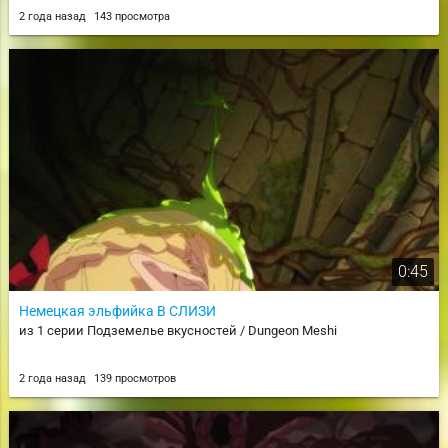
2 года назад
143 просмотра
0:45
Немецкая эльфийка В СЛИЗИ
из 1 серии Подземелье вкусностей / Dungeon Meshi
2 года назад
139 просмотров