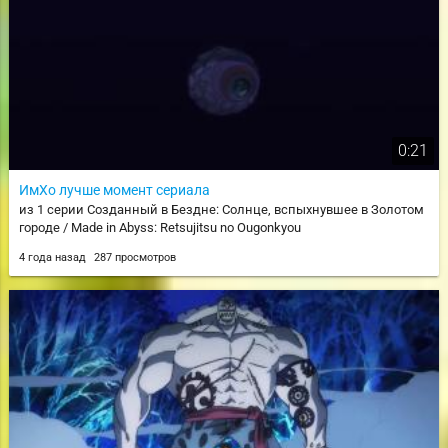
0:21
ИмХо лучше момент сериала
из 1 серии Созданный в Бездне: Солнце, вспыхнувшее в Золотом
городе / Made in Abyss: Retsujitsu no Ougonkyou
4 года назад
287 просмотров