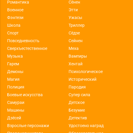
Романтика
Сёнен
Военное
Этти
Фэнтези
Ужасы
Школа
Триллер
Спорт
Сёдзе
Повседневность
Сейнен
Сверхъестественное
Меха
Музыка
Вампиры
Гарем
Хентай
Демоны
Психологическое
Магия
Исторический
Полиция
Пародия
Боевые искусства
Супер сила
Самураи
Детское
Машины
Безумие
Дзёсей
Детектив
Взрослые персонажи
Удостоено наград