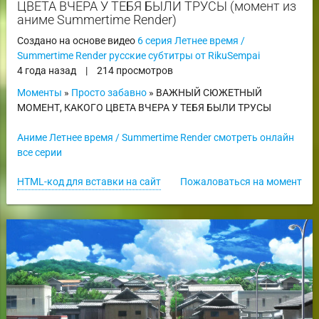
ЦВЕТА ВЧЕРА У ТЕБЯ БЫЛИ ТРУСЫ (момент из
аниме Summertime Render)
Создано на основе видео
6 серия Летнее время /
Summertime Render русские субтитры от RikuSempai
4 года назад
|
214 просмотров
Моменты
»
Просто забавно
» ВАЖНЫЙ СЮЖЕТНЫЙ
МОМЕНТ, КАКОГО ЦВЕТА ВЧЕРА У ТЕБЯ БЫЛИ ТРУСЫ
Аниме Летнее время / Summertime Render смотреть онлайн
все серии
HTML-код для вставки на сайт
Пожаловаться на момент