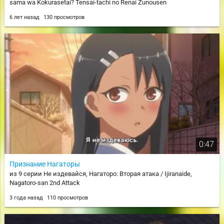
sama wa Kokurasetai? Tensai-tachi no Renai Zunousen
6 лет назад
130 просмотров
0:47
Признание Нагаторы
из 9 серии Не издевайся, Нагаторо: Вторая атака / Ijiranaide,
Nagatoro-san 2nd Attack
3 года назад
110 просмотров