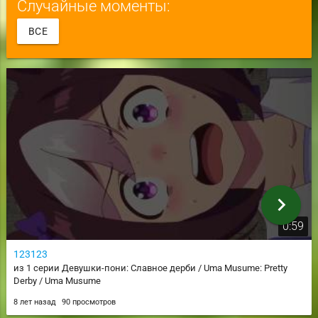
Случайные моменты:
ВСЕ
chevron_right
0:59
123123
из 1 серии Девушки-пони: Славное дерби / Uma Musume: Pretty
Derby / Uma Musume
8 лет назад
90 просмотров