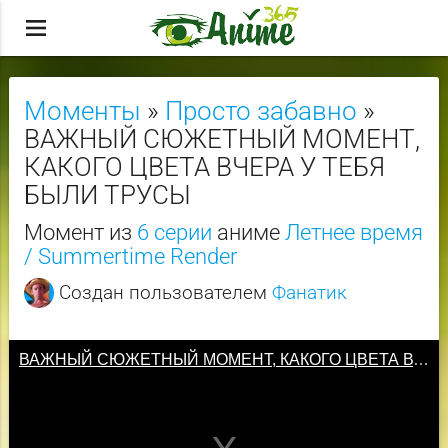
menu
Моменты
»
Просто забавно
»
ВАЖНЫЙ СЮЖЕТНЫЙ МОМЕНТ,
КАКОГО ЦВЕТА ВЧЕРА У ТЕБЯ
БЫЛИ ТРУСЫ
Момент из
6 серии
аниме
Летнее время
/ Summertime Render
Создан пользователем
Фанатик