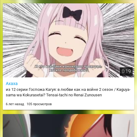
0:19
Ахаха
из 12 серии Госпожа Кагуя: в любви как на войне 2 сезон / Kaguya-
sama wa Kokurasetai? Tensai-tachi no Renai Zunousen
6 лет назад
105 просмотров