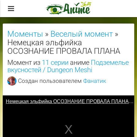
menu
Моменты
»
Веселый момент
»
Немецкая эльфийка
ОСОЗНАНИЕ ПРОВАЛА ПЛАНА
Момент из
11 серии
аниме
Подземелье
вкусностей / Dungeon Meshi
Создан пользователем
Фанатик