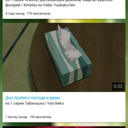
фонарей / Kimetsu no Yaiba: Yuukaku-hen
4 года назад
176 просмотров
0:33
Дно пробито господа и дамы
из 1 серии Табакошка / Yani Neko
1 месяц назад
154 просмотра