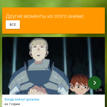
Другие моменты из этого аниме:
ВСЕ
chevron_right
0:36
Когда плачут русалки
из 7 серии