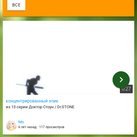
ВСЕ
chevron_right
0:27
концентрированный эпик
из 13 серии Доктор Стоун / Dr.STONE
Mo
6 лет назад
117 просмотров