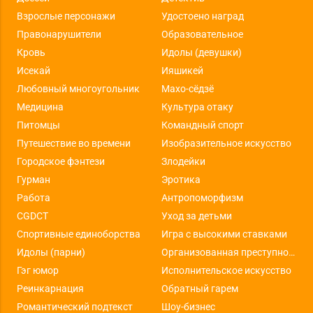
Взрослые персонажи
Удостоено наград
Правонарушители
Образовательное
Кровь
Идолы (девушки)
Исекай
Ияшикей
Любовный многоугольник
Махо-сёдзё
Медицина
Культура отаку
Питомцы
Командный спорт
Путешествие во времени
Изобразительное искусство
Городское фэнтези
Злодейки
Гурман
Эротика
Работа
Антропоморфизм
CGDCT
Уход за детьми
Спортивные единоборства
Игра с высокими ставками
Идолы (парни)
Организованная преступность
Гэг юмор
Исполнительское искусство
Реинкарнация
Обратный гарем
Романтический подтекст
Шоу-бизнес