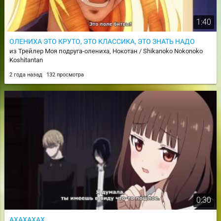
1:40
ОЛЕНИХА ЭТО КРУТО, ЭТО КЛАССИКА, ЭТО ЗНАТЬ НАДО
из Трейлер Моя подруга-олениха, Нокотан / Shikanoko Nokonoko
Koshitantan
2 года назад
132 просмотра
0:30
АХАХАХАХ