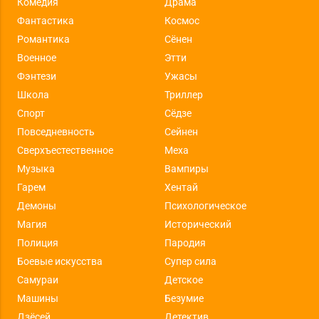
Комедия
Драма
Фантастика
Космос
Романтика
Сёнен
Военное
Этти
Фэнтези
Ужасы
Школа
Триллер
Спорт
Сёдзе
Повседневность
Сейнен
Сверхъестественное
Меха
Музыка
Вампиры
Гарем
Хентай
Демоны
Психологическое
Магия
Исторический
Полиция
Пародия
Боевые искусства
Супер сила
Самураи
Детское
Машины
Безумие
Дзёсей
Детектив