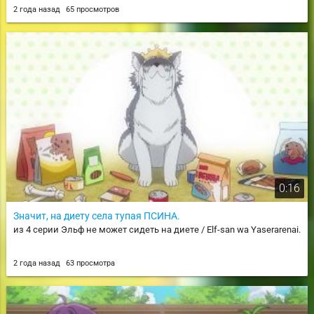
из 28 серии Провожающая в последний путь Фрирен / Sousou no
2 года назад
65 просмотров
Frieren
0:16
Значит, на диету села тупая ПСИНА.
из 4 серии Эльф не может сидеть на диете / Elf-san wa Yaserarenai.
2 года назад
63 просмотра