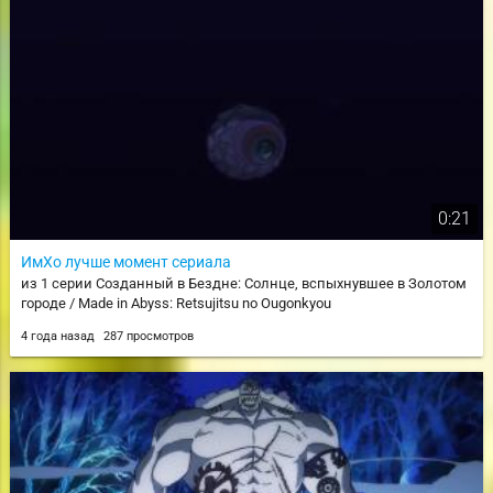
0:21
ИмХо лучше момент сериала
из 1 серии Созданный в Бездне: Солнце, вспыхнувшее в Золотом
городе / Made in Abyss: Retsujitsu no Ougonkyou
4 года назад
287 просмотров