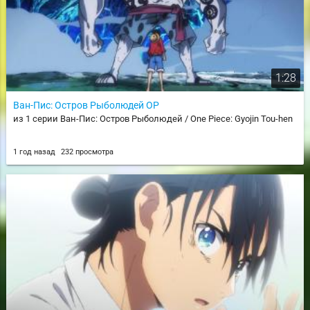
1:28
Ван-Пис: Остров Рыболюдей OP
из 1 серии Ван-Пис: Остров Рыболюдей / One Piece: Gyojin Tou-hen
1 год назад
232 просмотра