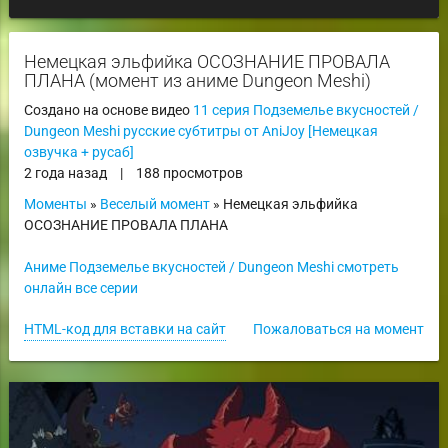
Немецкая эльфийка ОСОЗНАНИЕ ПРОВАЛА
ПЛАНА (момент из аниме Dungeon Meshi)
Создано на основе видео
11 серия Подземелье вкусностей /
Dungeon Meshi русские субтитры от AniJoy [Немецкая
озвучка + русаб]
2 года назад
|
188 просмотров
Моменты
»
Веселый момент
» Немецкая эльфийка
ОСОЗНАНИЕ ПРОВАЛА ПЛАНА
Аниме Подземелье вкусностей / Dungeon Meshi смотреть
онлайн все серии
HTML-код для вставки на сайт
Пожаловаться на момент