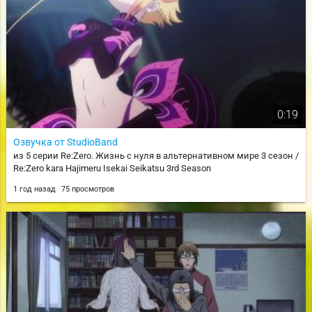
0:19
Озвучка от StudioBand
из 5 серии Re:Zero. Жизнь с нуля в альтернативном мире 3 сезон /
Re:Zero kara Hajimeru Isekai Seikatsu 3rd Season
1 год назад
75 просмотров