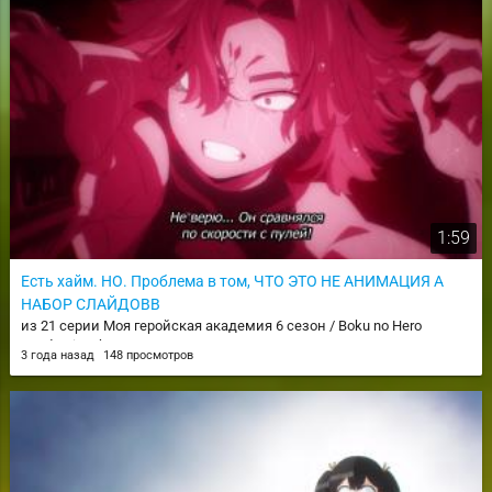
1:59
Есть хайм. НО. Проблема в том, ЧТО ЭТО НЕ АНИМАЦИЯ А
НАБОР СЛАЙДОВВ
из 21 серии Моя геройская академия 6 сезон / Boku no Hero
Academia 6th Season
3 года назад
148 просмотров