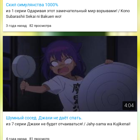
Скил симулянства 1000%
из 1 серии Одаривая этот замечательный мир взрывами! / Kono
Subarashii Sekai ni Bakuen wo!
3 года назад
82 просмотра
4:04
Шумный сосед. Джахи не даёт спать.
из 7 серии Джахи не будет отчаиваться! / Jahy-sama wa Kujikenai!
4 года назад
81 просмотр