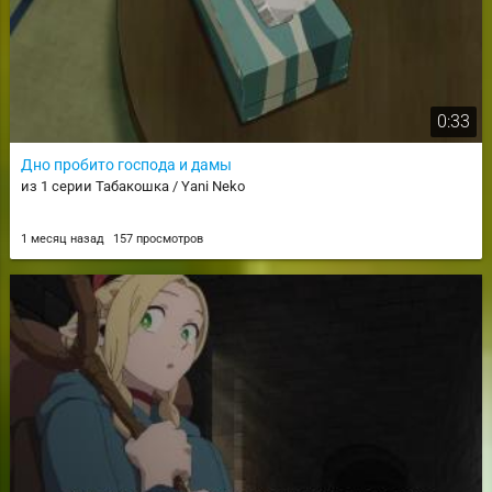
0:33
Дно пробито господа и дамы
из 1 серии Табакошка / Yani Neko
1 месяц назад
157 просмотров