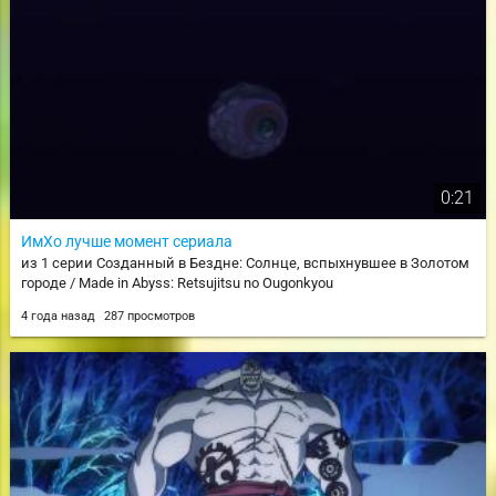
0:21
ИмХо лучше момент сериала
из 1 серии Созданный в Бездне: Солнце, вспыхнувшее в Золотом
городе / Made in Abyss: Retsujitsu no Ougonkyou
4 года назад
287 просмотров