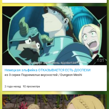
1:01
Немецкая эльфийка ОТКАЗЫВАЕТСЯ ЕСТЬ ДОСПЕХИ
из 3 серии Подземелье вкусностей / Dungeon Meshi
2 года назад
92 просмотра