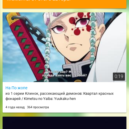
0:19
На По жопе
из 1 серии Клинок, рассекающий демонов: Квартал красных
фонарей / Kimetsu no Yaiba: Yuukaku-hen
4 года назад
364 просмотра