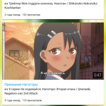
из Трейлер Моя подруга-олениха, Нокотан / Shikanoko Nokonoko
Koshitantan
2 года назад
132 просмотра
0:47
Признание Нагаторы
из 9 серии Не издевайся, Нагаторо: Вторая атака / Ijiranaide,
Nagatoro-san 2nd Attack
3 года назад
110 просмотров