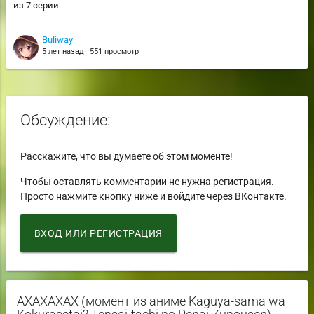
из 7 серии
Buliway
5 лет назад
551 просмотр
Обсуждение:
Расскажите, что вы думаете об этом моменте!
Чтобы оставлять комментарии не нужна регистрация.
Просто нажмите кнопку ниже и войдите через ВКонтакте.
ВХОД ИЛИ РЕГИСТРАЦИЯ
АХАХАХАХ (момент из аниме Kaguya-sama wa