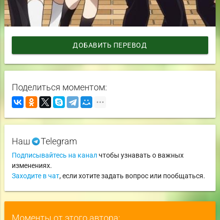
ДОБАВИТЬ ПЕРЕВОД
Поделиться моментом:
Наш
Telegram
Подписывайтесь на канал
чтобы узнавать о важных
изменениях.
Заходите в чат
, если хотите задать вопрос или пообщаться.
Моменты от этого автора: