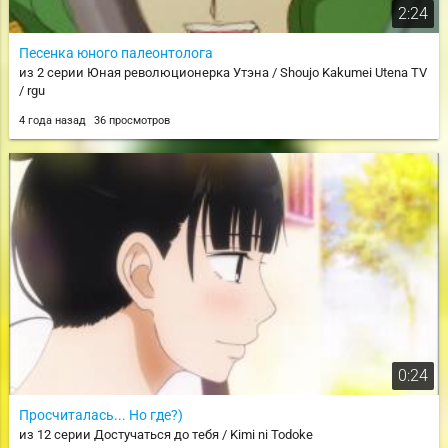
2:24
Песенка юного палеонтолога
из 2 серии Юная революционерка Утэна / Shoujo Kakumei Utena TV
/ rgu
4 года назад
36 просмотров
0:24
Просчиталась... Но где?)
из 12 серии Достучаться до тебя / Kimi ni Todoke