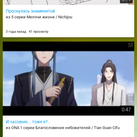
Проснулась знаменитой
из 5 серии Мелочи жизни / Nichijou
3 года назад
41 просмотр
0:47
И часовню... тоже я?..
из ONA 1 серии Благословение небожителей / Tian Guan Cifu