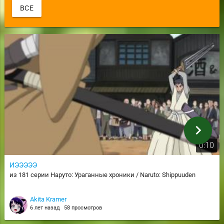
ВСЕ
chevron_right
0:10
ИЭЭЭЭЭ
из 181 серии Наруто: Ураганные хроники / Naruto: Shippuuden
Akita Kramer
6 лет назад
58 просмотров