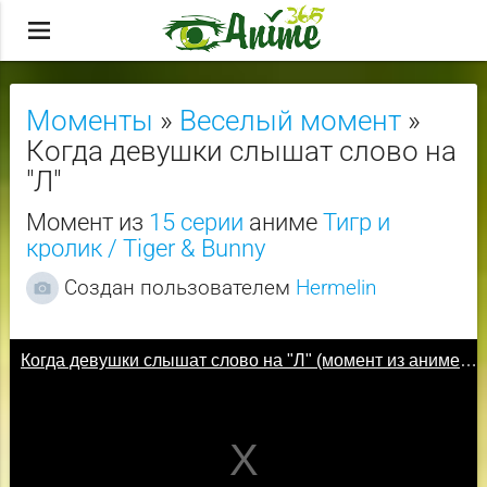
menu
Моменты
»
Веселый момент
»
Когда девушки слышат слово на
"Л"
Момент из
15 серии
аниме
Тигр и
кролик / Tiger & Bunny
Создан пользователем
Hermelin