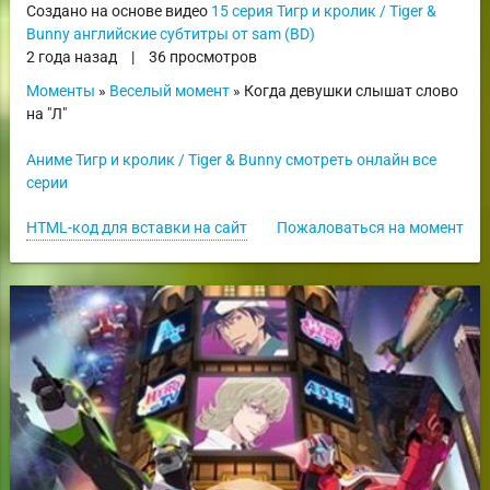
Создано на основе видео
15 серия Тигр и кролик / Tiger &
Bunny английские субтитры от sam (BD)
2 года назад
|
36 просмотров
Моменты
»
Веселый момент
» Когда девушки слышат слово
на "Л"
Аниме Тигр и кролик / Tiger & Bunny смотреть онлайн все
серии
HTML-код для вставки на сайт
Пожаловаться на момент