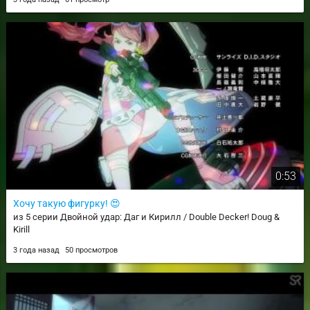
0:53
Хочу такую фигурку! 😍
из 5 серии Двойной удар: Даг и Кирилл / Double Decker! Doug &
Kirill
3 года назад
50 просмотров