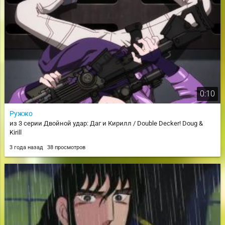
0:10
Ружжо
из 3 серии Двойной удар: Даг и Кирилл / Double Decker! Doug &
Kirill
3 года назад
38 просмотров