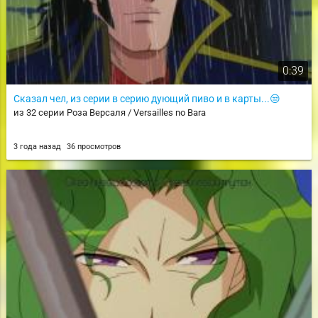
0:39
Сказал чел, из серии в серию дующий пиво и в карты...😒
из 32 серии Роза Версаля / Versailles no Bara
3 года назад
36 просмотров