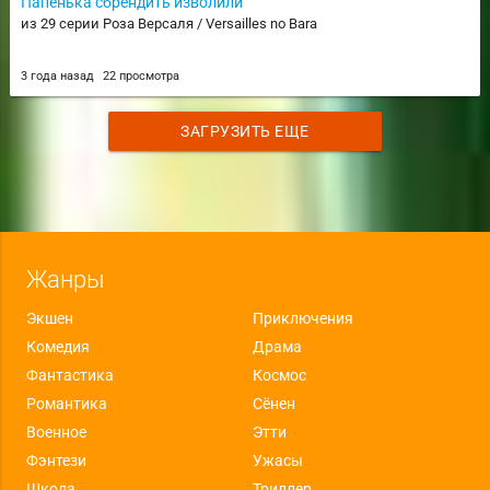
Папенька сбрендить изволили
из 29 серии Роза Версаля / Versailles no Bara
3 года назад
22 просмотра
ЗАГРУЗИТЬ ЕЩЕ
Жанры
Экшен
Приключения
Комедия
Драма
Фантастика
Космос
Романтика
Сёнен
Военное
Этти
Фэнтези
Ужасы
Школа
Триллер