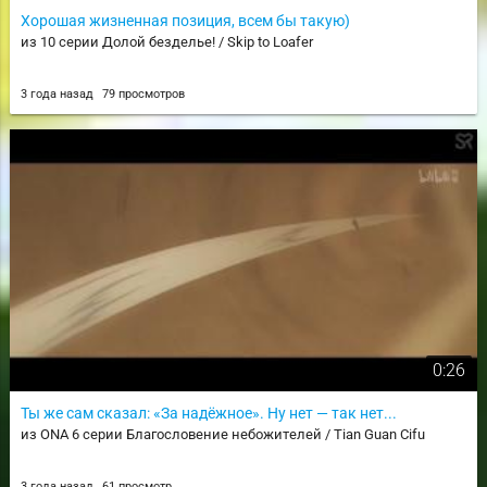
Хорошая жизненная позиция, всем бы такую)
из 10 серии Долой безделье! / Skip to Loafer
3 года назад
79 просмотров
0:26
Ты же сам сказал: «За надёжное». Ну нет — так нет...
из ONA 6 серии Благословение небожителей / Tian Guan Cifu
3 года назад
61 просмотр