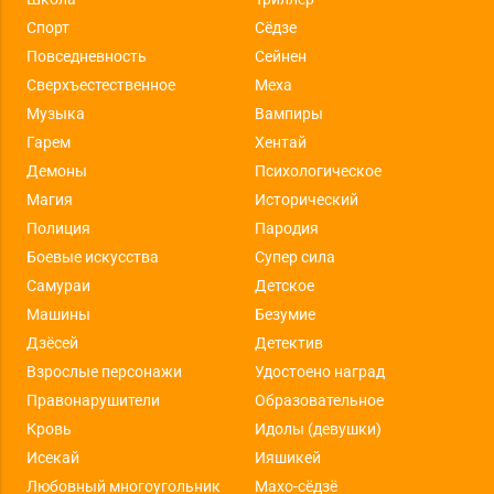
Спорт
Сёдзе
Повседневность
Сейнен
Сверхъестественное
Меха
Музыка
Вампиры
Гарем
Хентай
Демоны
Психологическое
Магия
Исторический
Полиция
Пародия
Боевые искусства
Супер сила
Самураи
Детское
Машины
Безумие
Дзёсей
Детектив
Взрослые персонажи
Удостоено наград
Правонарушители
Образовательное
Кровь
Идолы (девушки)
Исекай
Ияшикей
Любовный многоугольник
Махо-сёдзё