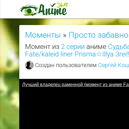
Моменты
»
Просто забавно
Момент из
2 серии
аниме
Судьб
Fate/kaleid liner Prisma☆Illya 3rei!
Создан пользователем
Сергей Ко