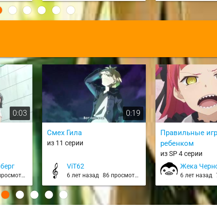
Shitemasu ka? Isogashii desu
ka? Sukutte Moratte Ii desu ka?
/ WorldEnd
:
0:03
0:19
Смех Гила
Правильные иг
из 11 серии
ребенком
из SP 4 серии
нберг
ViT62
Жека Черн
росмотров
6 лет назад
86 просмотров
6 лет назад