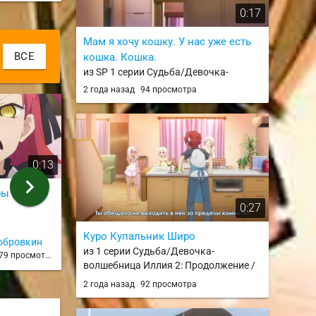
0:17
Мам я хочу кошку. У нас уже есть
ВСЕ
кошка. Кошка.
из SP 1 серии Судьба/Девочка-
волшебница Иллия 2: Продолжение —
2 года назад
94 просмотра
Спецвыпуски / Fate/kaleid liner
Prisma☆Illya 2wei Herz! Specials
0:13
0:31
chevron_right
ры с
1
Ору
0:27
из 4 серии
из 10 серии
Куро Купальник Широ
обровкин
rd316
Май Ми
из 1 серии Судьба/Девочка-
79 просмотров
7 лет назад
77 просмотров
9 лет на
волшебница Иллия 2: Продолжение /
Fate/kaleid liner Prisma☆Illya 2wei Herz!
2 года назад
92 просмотра
/ Prillya Zwei Herz