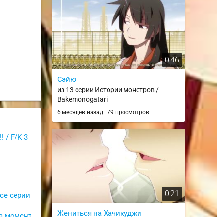
0:46
Сэйю
из 13 серии Истории монстров /
Bakemonogatari
6 месяцев назад
79 просмотров
! / F/K 3
0:21
все серии
Жениться на Хачикуджи
а момент