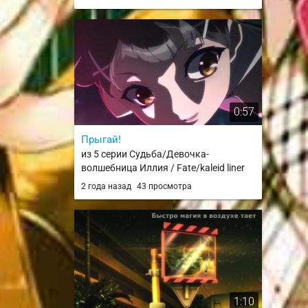
0:57
Прыгай!
из 5 серии Судьба/Девочка-
волшебница Иллия / Fate/kaleid liner
Prisma☆Illya / F/K
2 года назад
43 просмотра
1:10