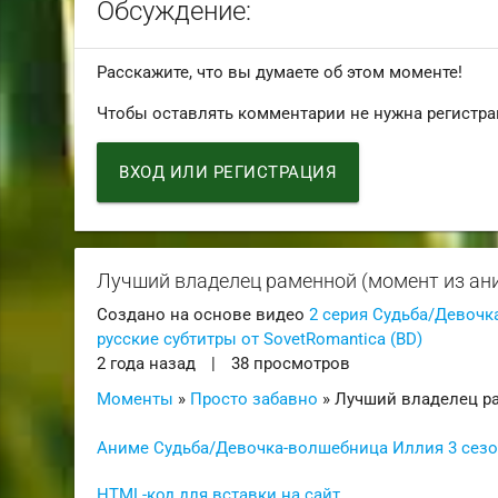
Обсуждение:
Расскажите, что вы думаете об этом моменте!
Чтобы оставлять комментарии не нужна регистра
ВХОД ИЛИ РЕГИСТРАЦИЯ
Лучший владелец раменной (момент из аниме F
Создано на основе видео
2 серия Судьба/Девочка-
русские субтитры от SovetRomantica (BD)
2 года назад
|
38 просмотров
Моменты
»
Просто забавно
» Лучший владелец р
Аниме Судьба/Девочка-волшебница Иллия 3 сезон / F
HTML-код для вставки на сайт