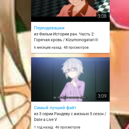
3:08
Переодевашки
из Фильм Истории ран. Часть 2:
Горячая кровь / Kizumonogatari II:
Nekketsu-hen
6 месяцев назад
48 просмотров
3:09
Самый лучший файт
из 3 серии Рандеву с жизнью 5 сезон /
Date a Live V
1 год назад
46 просмотров