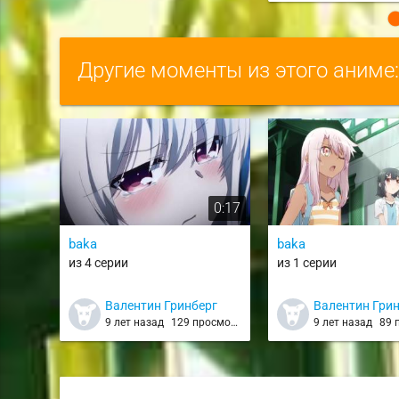
Другие моменты из этого аниме
0:17
baka
baka
из 4 серии
из 1 серии
Валентин Гринберг
Валентин Гри
9 лет назад
129 просмотров
9 лет назад
89 п