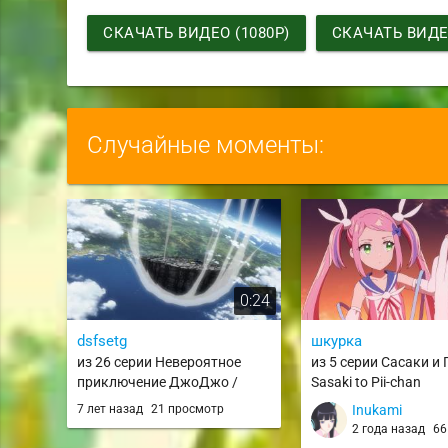
СКАЧАТЬ ВИДЕО (1080P)
СКАЧАТЬ ВИДЕО
Случайные моменты:
0:24
dsfsetg
шкурка
из 26 серии Невероятное
из 5 серии Сасаки и 
приключение ДжоДжо /
Sasaki to Pii-chan
JoJo no Kimyou na Bouken
7 лет назад
21 просмотр
Inukami
(TV) / JJBA 2012
2 года назад
66 