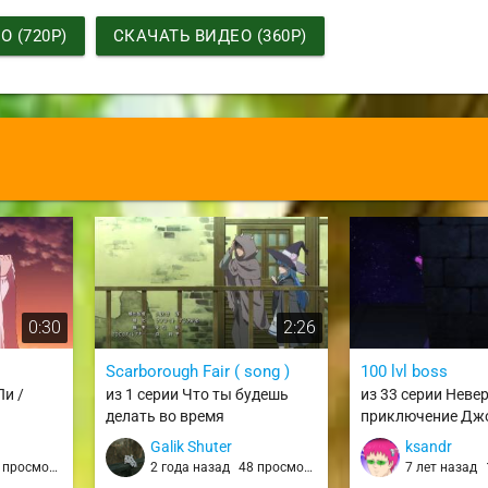
 (720P)
СКАЧАТЬ ВИДЕО (360P)
0:30
2:26
Scarborough Fair ( song )
100 lvl boss
Пи /
из 1 серии Что ты будешь
из 33 серии Неве
делать во время
приключение Дж
апокалипсиса? Будешь ли ты
Золотой ветер / J
Galik Shuter
ksandr
занят? Могу ли я спасти
Kimyou na Bouken 
просмотров
2 года назад
48 просмотров
7 лет назад
тебя? / Shuumatsu Nani
Ougon no Kaze / 