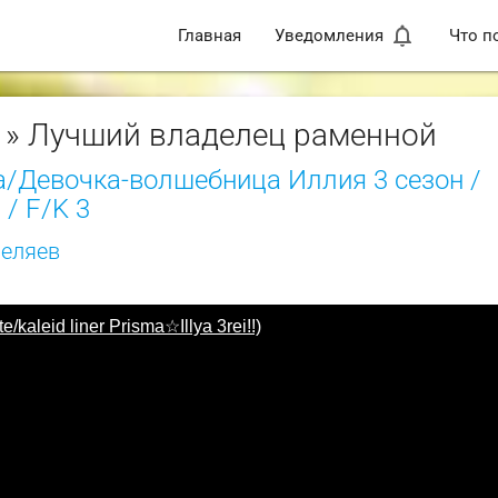
notifications_none
Главная
Уведомления
Что п
» Лучший владелец раменной
а/Девочка-волшебница Иллия 3 сезон /
! / F/K 3
шеляев