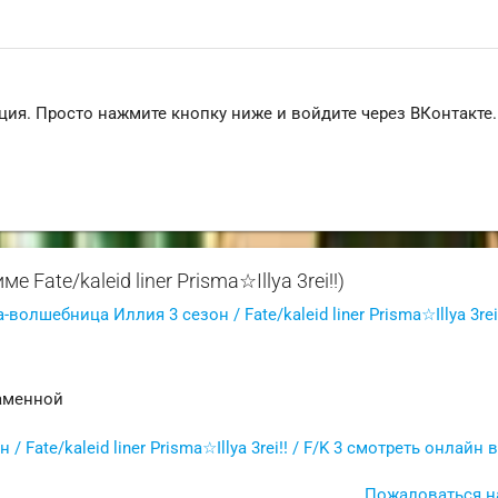
ция. Просто нажмите кнопку ниже и войдите через ВКонтакте.
ate/kaleid liner Prisma☆Illya 3rei!!)
волшебница Иллия 3 сезон / Fate/kaleid liner Prisma☆Illya 3rei!
аменной
ate/kaleid liner Prisma☆Illya 3rei!! / F/K 3 смотреть онлайн 
Пожаловаться н