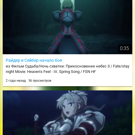
0:35
Райдер и Сейбер начало боя
из Фильм Судьба/Ночь схватки: Прикосновение небес 3 / Fate/stay
night Movie: Heaven's Feel - III. Spring Song / FSN HF
2 года назад
36 просмотров