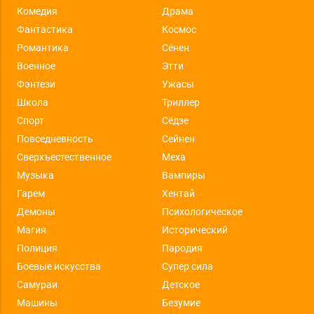
Комедия
Драма
Фантастика
Космос
Романтика
Сёнен
Военное
Этти
Фэнтези
Ужасы
Школа
Триллер
Спорт
Сёдзе
Повседневность
Сейнен
Сверхъестественное
Меха
Музыка
Вампиры
Гарем
Хентай
Демоны
Психологическое
Магия
Исторический
Полиция
Пародия
Боевые искусства
Супер сила
Самураи
Детское
Машины
Безумие