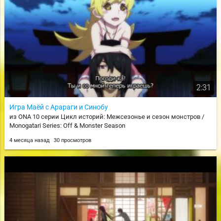
2:31
Игра Маёй с Арараги и Синобу
из ONA 10 серии Цикл историй: Межсезонье и сезон монстров /
Monogatari Series: Off & Monster Season
4 месяца назад
30 просмотров