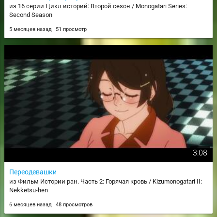
из 16 серии Цикл историй: Второй сезон / Monogatari Series:
Second Season
5 месяцев назад
51 просмотр
3:08
Переодевашки
из Фильм Истории ран. Часть 2: Горячая кровь / Kizumonogatari II:
Nekketsu-hen
6 месяцев назад
48 просмотров