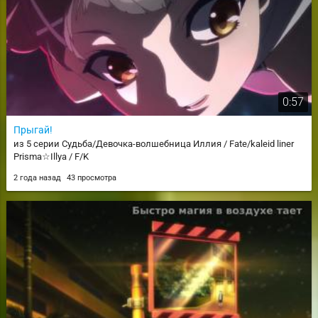
0:57
Прыгай!
из 5 серии Судьба/Девочка-волшебница Иллия / Fate/kaleid liner
Prisma☆Illya / F/K
2 года назад
43 просмотра