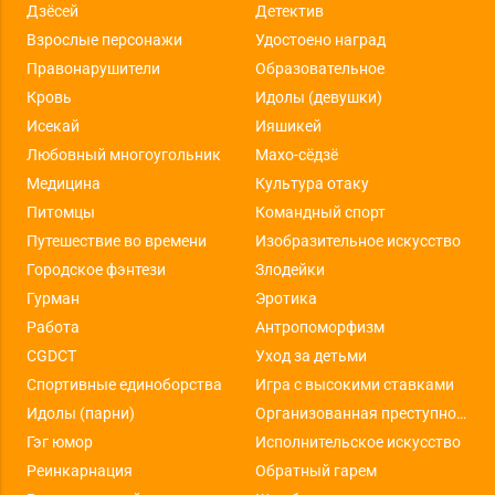
Дзёсей
Детектив
Взрослые персонажи
Удостоено наград
Правонарушители
Образовательное
Кровь
Идолы (девушки)
Исекай
Ияшикей
Любовный многоугольник
Махо-сёдзё
Медицина
Культура отаку
Питомцы
Командный спорт
Путешествие во времени
Изобразительное искусство
Городское фэнтези
Злодейки
Гурман
Эротика
Работа
Антропоморфизм
CGDCT
Уход за детьми
Спортивные единоборства
Игра с высокими ставками
Идолы (парни)
Организованная преступность
Гэг юмор
Исполнительское искусство
Реинкарнация
Обратный гарем