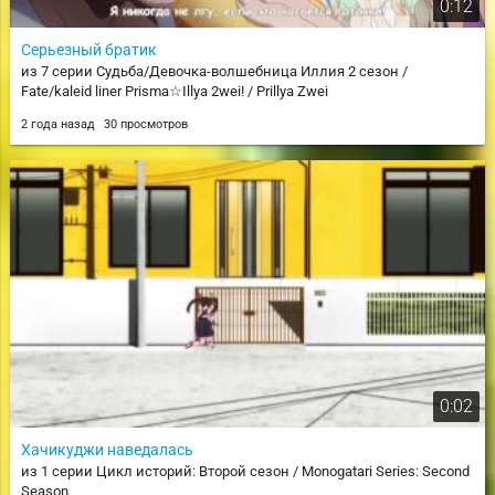
0:12
Серьезный братик
из 7 серии Судьба/Девочка-волшебница Иллия 2 сезон /
Fate/kaleid liner Prisma☆Illya 2wei! / Prillya Zwei
2 года назад
30 просмотров
0:02
Хачикуджи наведалась
из 1 серии Цикл историй: Второй сезон / Monogatari Series: Second
Season