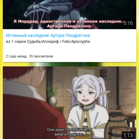
0:16
Истинный наследник Артура Пендрагона
из 1 серии Судьба/Апокриф / Fate/Apocrypha
2 года назад
35 просмотров
1:13