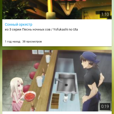
1:10
Сонный оркестр
из 3 серии Песнь ночных сов / Yofukashi no Uta
1 год назад
38 просмотров
0:19