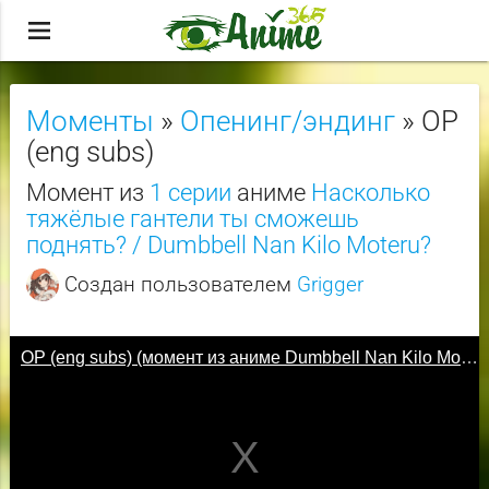
menu
Моменты
»
Опенинг/эндинг
» OP
(eng subs)
Момент из
1 серии
аниме
Насколько
тяжёлые гантели ты сможешь
поднять? / Dumbbell Nan Kilo Moteru?
Создан пользователем
Grigger