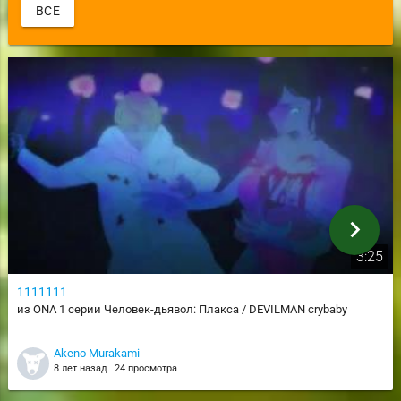
ВСЕ
chevron_right
3:25
1111111
из ONA 1 серии Человек-дьявол: Плакса / DEVILMAN crybaby
Akeno Murakami
8 лет назад
24 просмотра