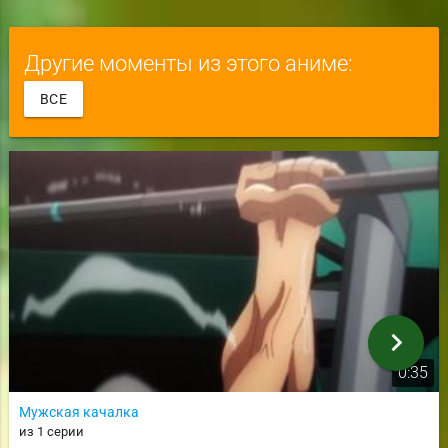
Другие моменты из этого аниме:
ВСЕ
chevron_right
0:35
Мужская качалка
из 1 серии