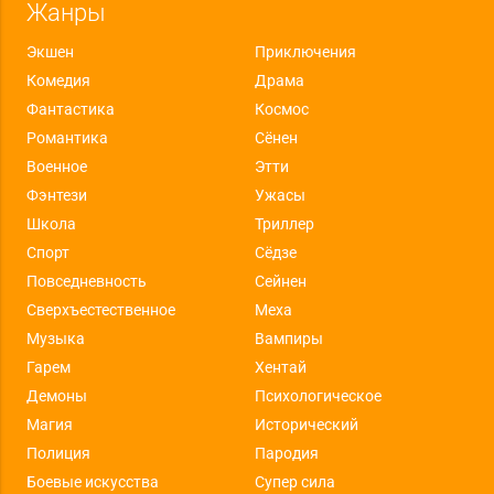
Жанры
Экшен
Приключения
Комедия
Драма
Фантастика
Космос
Романтика
Сёнен
Военное
Этти
Фэнтези
Ужасы
Школа
Триллер
Спорт
Сёдзе
Повседневность
Сейнен
Сверхъестественное
Меха
Музыка
Вампиры
Гарем
Хентай
Демоны
Психологическое
Магия
Исторический
Полиция
Пародия
Боевые искусства
Супер сила