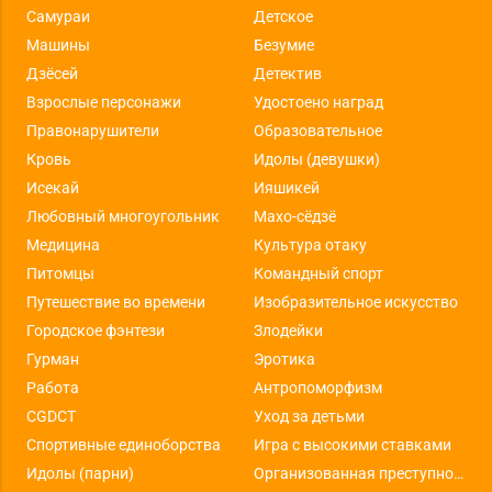
Самураи
Детское
Машины
Безумие
Дзёсей
Детектив
Взрослые персонажи
Удостоено наград
Правонарушители
Образовательное
Кровь
Идолы (девушки)
Исекай
Ияшикей
Любовный многоугольник
Махо-сёдзё
Медицина
Культура отаку
Питомцы
Командный спорт
Путешествие во времени
Изобразительное искусство
Городское фэнтези
Злодейки
Гурман
Эротика
Работа
Антропоморфизм
CGDCT
Уход за детьми
Спортивные единоборства
Игра с высокими ставками
Идолы (парни)
Организованная преступность