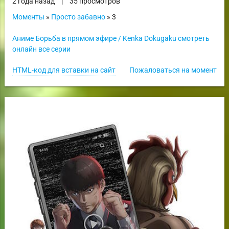
2 года назад
|
35 просмотров
Моменты
»
Просто забавно
» 3
Аниме Борьба в прямом эфире / Kenka Dokugaku смотреть
онлайн все серии
HTML-код для вставки на сайт
Пожаловаться на момент