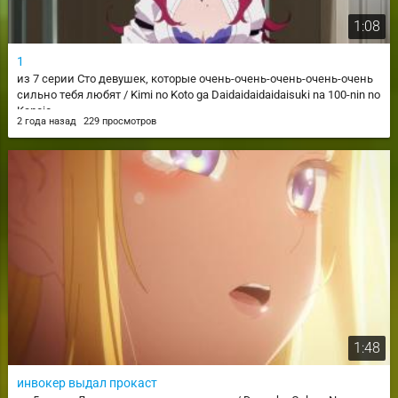
1:08
1
из 7 серии Сто девушек, которые очень-очень-очень-очень-очень
сильно тебя любят / Kimi no Koto ga Daidaidaidaidaisuki na 100-nin no
Kanojo
2 года назад
229 просмотров
1:48
инвокер выдал прокаст