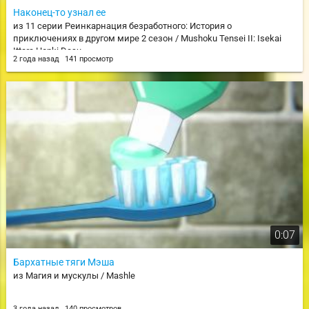
Наконец-то узнал ее
из 11 серии Реинкарнация безработного: История о
приключениях в другом мире 2 сезон / Mushoku Tensei II: Isekai
Ittara Honki Dasu
2 года назад
141 просмотр
0:07
Бархатные тяги Мэша
из Магия и мускулы / Mashle
3 года назад
140 просмотров