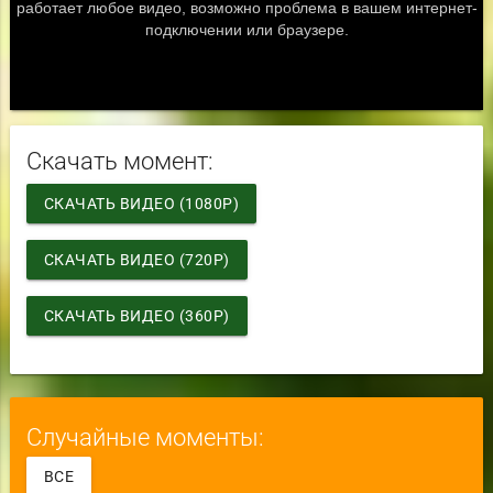
Скачать момент:
СКАЧАТЬ ВИДЕО (1080P)
СКАЧАТЬ ВИДЕО (720P)
СКАЧАТЬ ВИДЕО (360P)
Случайные моменты:
ВСЕ