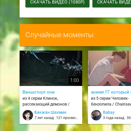
СКАЧАТЬ ВИДЕО (1080P)
СКАЧАТЬ ВИДЕО
Случайные моменты:
1:00
Ваншотнул они
аниме ГГ который
из 4 серии Клинок,
из 5 серии Человек-
рассекающий демонов /
бензопила / Chains
Kimetsu no Yaiba
Бакжан Шахмин
Babay
7 лет назад
121 просмотр
3 года назад
308