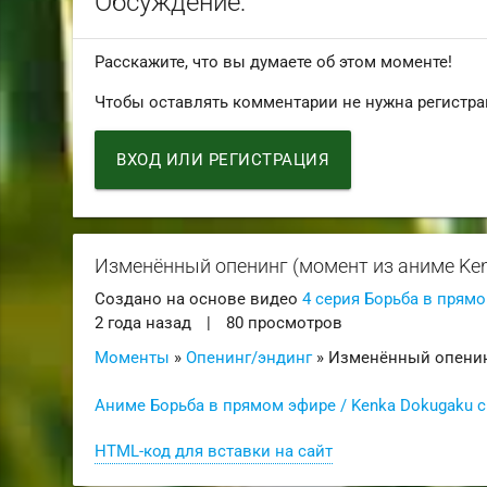
Обсуждение:
Расскажите, что вы думаете об этом моменте!
Чтобы оставлять комментарии не нужна регистра
ВХОД ИЛИ РЕГИСТРАЦИЯ
Изменённый опенинг (момент из аниме Ke
Создано на основе видео
4 серия Борьба в прямо
2 года назад
|
80 просмотров
Моменты
»
Опенинг/эндинг
» Изменённый опени
Аниме Борьба в прямом эфире / Kenka Dokugaku 
HTML-код для вставки на сайт