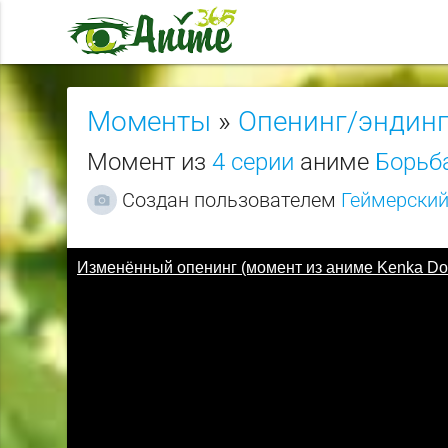
Моменты
»
Опенинг/эндин
Момент из
4 серии
аниме
Борьб
Создан пользователем
Геймерски