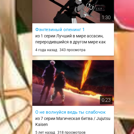
1:30
Фэнтезиный опенинг 1
из 1 серии Лучший в мире ассасин,
переродившийся в другом мире как
аристократ / Sekai Saikou no
4 года назад
343 просмотра
Ansatsusha, Isekai Kizoku ni Tensei suru
0:23
О не волнуйся ведь ты слабочок
из 7 серии Магическая битва / Jujutsu
Kaisen
5 лет назад
318 просмотров