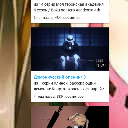
из 14 серии Моя геройская академия
4 сезон / Boku no Hero Academia 4th
Season
6 лет назад
434 просмотра
1:29
Демонический опенинг 3
из 1 серии Клинок, рассекающий
демонов: Квартал красных фонарей /
Kimetsu no Yaiba: Yuukaku-hen
4 года назад
389 просмотров