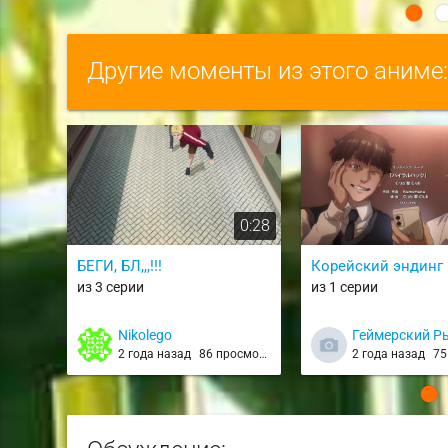
Другие моменты из этого аниме
0:28
БЕГИ, БЛ,,,!!!
Корейский эндинг 
из 3 серии
из 1 серии
Nikolego
Геймерский Р
2 года назад
86 просмотров
2 года назад
75 