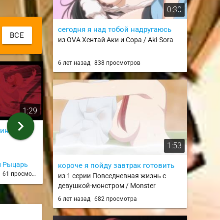
0:30
сегодня я над тобой надругаюсь
ВСЕ
из OVA Хентай Аки и Сора / Aki-Sora
6 лет назад
838 просмотров
1:29
0:20
chevron_right
инг 1
Стальные сапоги
Ганста
из 1 серии
из 10 серии
1:53
й Рыцарь
Hikki8
Neodim
короче я пойду завтрак готовить
д
61 просмотр
1 год назад
57 просмотров
2 года н
из 1 серии Повседневная жизнь с
девушкой-монстром / Monster
Musume no Iru Nichijou / monmusu
6 лет назад
682 просмотра