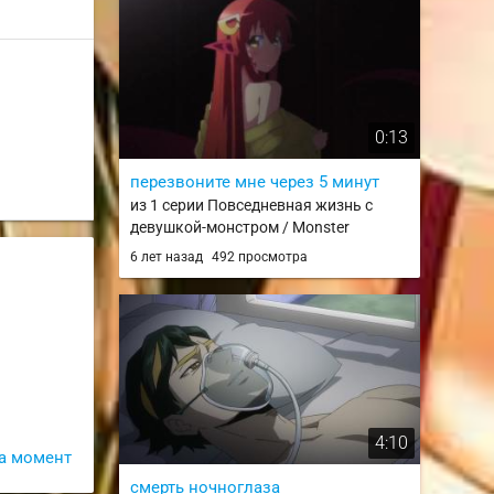
0:13
перезвоните мне через 5 минут
из 1 серии Повседневная жизнь с
девушкой-монстром / Monster
Musume no Iru Nichijou / monmusu
6 лет назад
492 просмотра
4:10
а момент
смерть ночноглаза