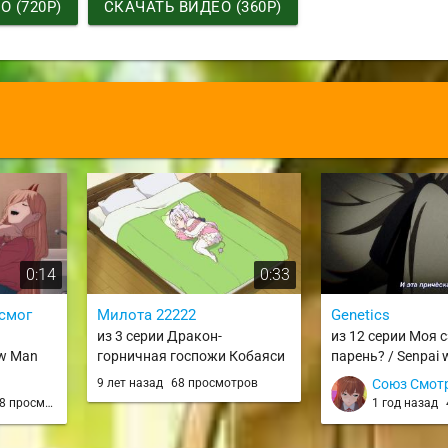
 (720P)
СКАЧАТЬ ВИДЕО (360P)
0:14
0:33
 смог
Милота 22222
Genetics
из 3 серии Дракон-
из 12 серии Моя 
aw Man
горничная госпожи Кобаяси
парень? / Senpai 
/ Kobayashi-san Chi no Maid
Otokonoko
9 лет назад
68 просмотров
Союз Смот
Dragon / Maid Dragon
 просмотров
1 год назад