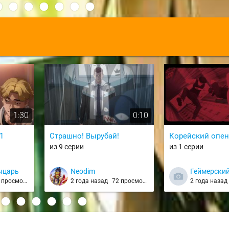
:
1:30
0:10
1
Страшно! Вырубай!
Корейский опен
из 9 серии
из 1 серии
ыцарь
Neodim
Геймерски
просмотров
2 года назад
72 просмотра
2 года наза