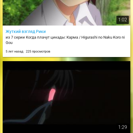
1:02
Жуткий взгляд Рики
из 7 серии Когда плачут цикады: Карма / Higurashi no Naku Koro ni
Gou
5 лет назад
225 просмотров
1:29