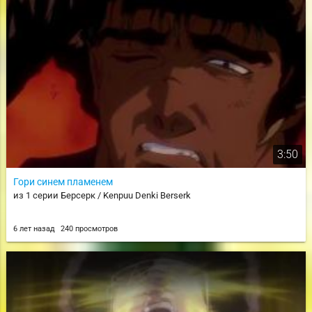
3:50
Гори синем пламенем
из 1 серии Берсерк / Kenpuu Denki Berserk
6 лет назад
240 просмотров