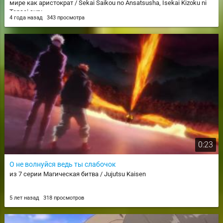
мире как аристократ / Sekai Saikou no Ansatsusha, Isekai Kizoku ni
Tensei suru
4 года назад
343 просмотра
0:23
О не волнуйся ведь ты слабочок
из 7 серии Магическая битва / Jujutsu Kaisen
5 лет назад
318 просмотров