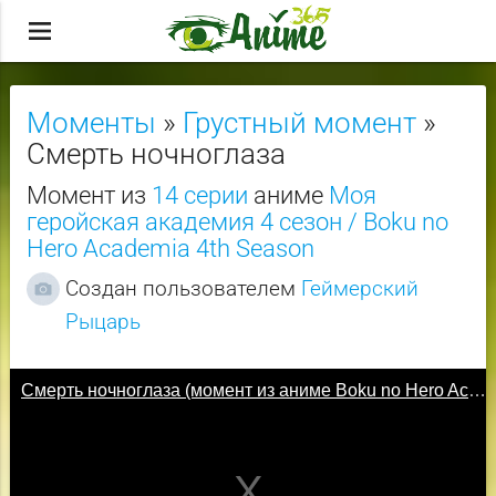
menu
Моменты
»
Грустный момент
»
Смерть ночноглаза
Момент из
14 серии
аниме
Моя
геройская академия 4 сезон / Boku no
Hero Academia 4th Season
Создан пользователем
Геймерский
Рыцарь