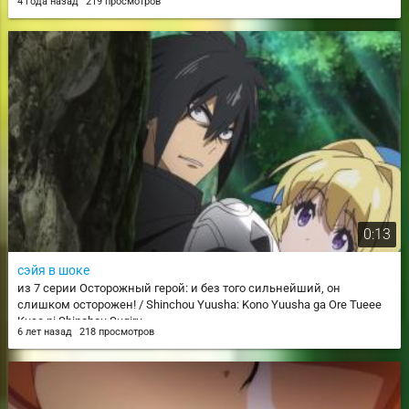
4 года назад
219 просмотров
0:13
сэйя в шоке
из 7 серии Осторожный герой: и без того сильнейший, он
слишком осторожен! / Shinchou Yuusha: Kono Yuusha ga Ore Tueee
Kuse ni Shinchou Sugiru
6 лет назад
218 просмотров