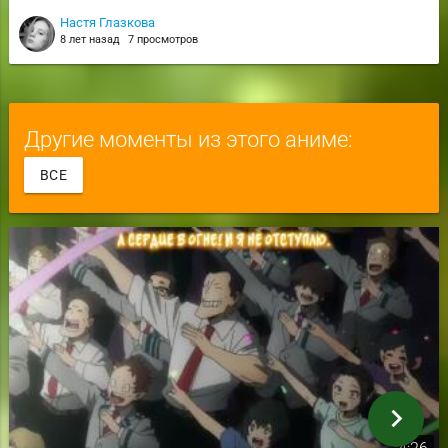
Настя Глазкова
8 лет назад
7 просмотров
Другие моменты из этого аниме:
ВСЕ
chevron_right