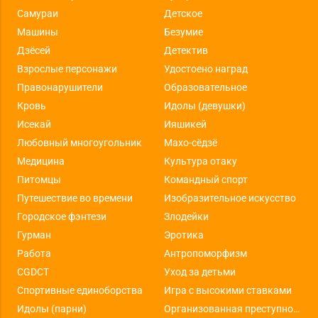
Самураи
Детское
Машины
Безумие
Дзёсей
Детектив
Взрослые персонажи
Удостоено наград
Правонарушители
Образовательное
Кровь
Идолы (девушки)
Исекай
Ияшикей
Любовный многоугольник
Махо-сёдзё
Медицина
Культура отаку
Питомцы
Командный спорт
Путешествие во времени
Изобразительное искусство
Городское фэнтези
Злодейки
Гурман
Эротика
Работа
Антропоморфизм
CGDCT
Уход за детьми
Спортивные единоборства
Игра с высокими ставками
Идолы (парни)
Организованная преступность