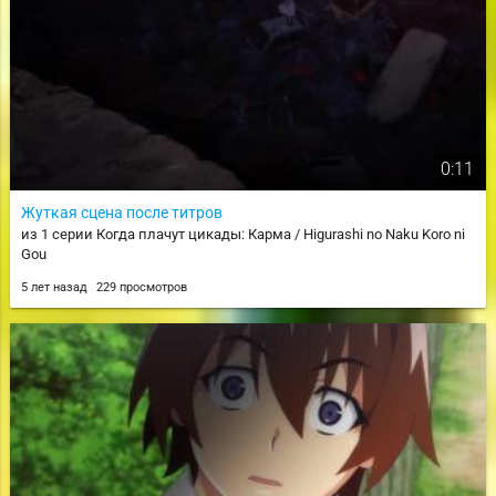
0:11
Жуткая сцена после титров
из 1 серии Когда плачут цикады: Карма / Higurashi no Naku Koro ni
Gou
5 лет назад
229 просмотров