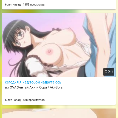
6 лет назад
1153 просмотра
0:30
сегодня я над тобой надругаюсь
из OVA Хентай Аки и Сора / Aki-Sora
6 лет назад
838 просмотров