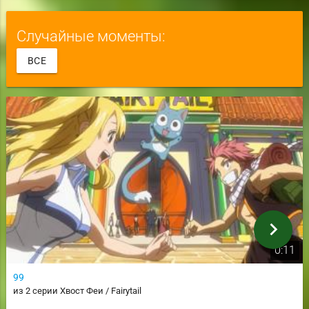
Случайные моменты:
ВСЕ
chevron_right
0:11
99
из 2 серии Хвост Феи / Fairytail