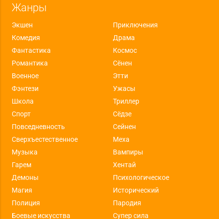
Жанры
Экшен
Приключения
Комедия
Драма
Фантастика
Космос
Романтика
Сёнен
Военное
Этти
Фэнтези
Ужасы
Школа
Триллер
Спорт
Сёдзе
Повседневность
Сейнен
Сверхъестественное
Меха
Музыка
Вампиры
Гарем
Хентай
Демоны
Психологическое
Магия
Исторический
Полиция
Пародия
Боевые искусства
Супер сила