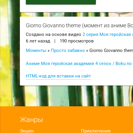
Giorno Giovanno theme (момент из аниме Bo
Создано на основе видео
2 серия Моя геройская 
6 лет назад
|
190 просмотров
Моменты
»
Просто забавно
» Giorno Giovanno the
Аниме Моя геройская академия 4 сезон / Boku no
HTML-код для вставки на сайт
Жанры
Экшен
Приключения