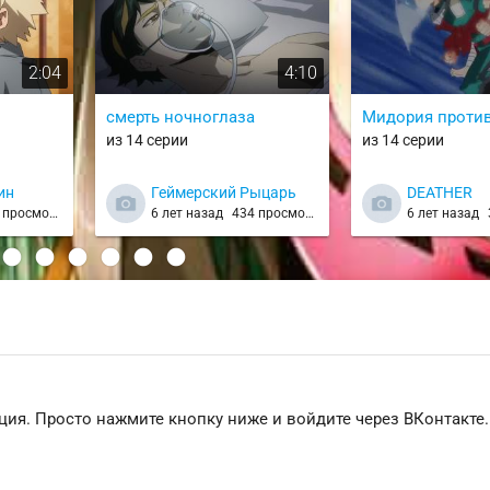
2:04
4:10
смерть ночноглаза
Мидория против
из 14 серии
из 14 серии
ин
Геймерский Рыцарь
DEATHER
просмотров
6 лет назад
434 просмотра
6 лет назад
ция. Просто нажмите кнопку ниже и войдите через ВКонтакте.