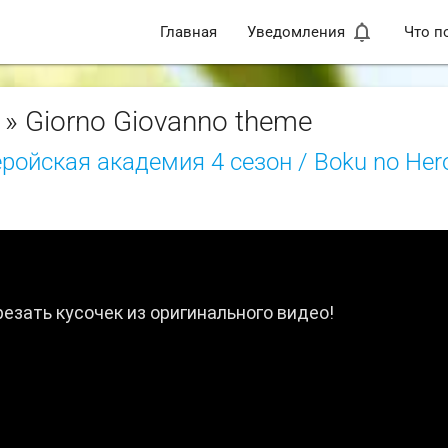
notifications_none
Главная
Уведомления
Что п
» Giorno Giovanno theme
ройская академия 4 сезон / Boku no Her