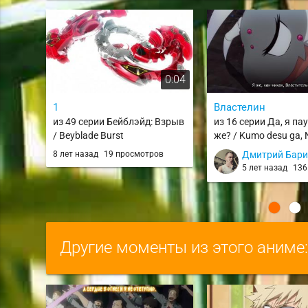
0:04
1
Властелин
из 49 серии Бейблэйд: Взрыв
из 16 серии Да, я пау
/ Beyblade Burst
же? / Kumo desu ga, 
8 лет назад
19 просмотров
Дмитрий Бар
5 лет назад
136 
Другие моменты из этого аниме