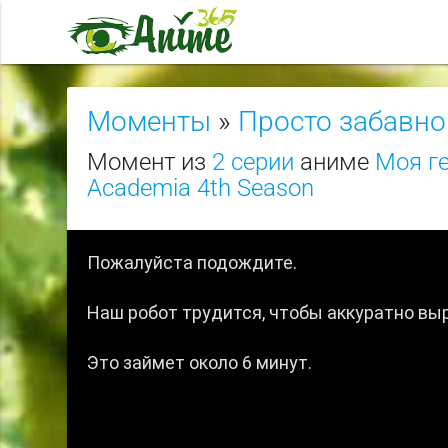
Моменты
»
Просто забавно
Момент из
2 серии
аниме
Моя ге
Academia 4th Season