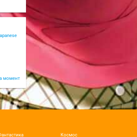
Japanese
а момент
Фантастика
Космос