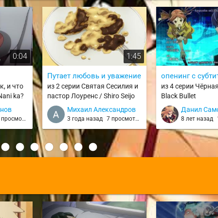
0:04
1:45
Путает любовь и уважение
опенинг с субти
к, и что
из 2 серии Святая Сесилия и
из 4 серии Чёрная
Nani ka?
пастор Лоуренс / Shiro Seijo
Black Bullet
to Kuro Bokushi
инов
Михаил Александров
Данил Сам
просмотров
3 года назад
7 просмотров
8 лет назад
: