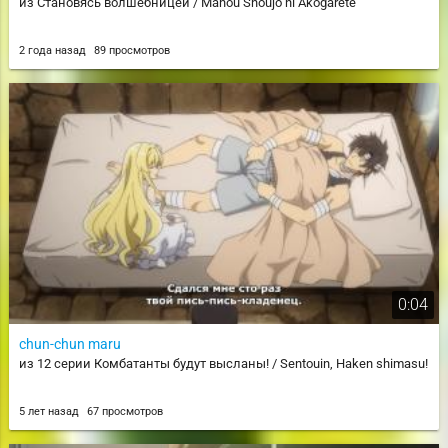
из Становясь волшебницей / Mahou Shoujo ni Akogarete
2 года назад
89 просмотров
0:04
chun-chun maru
из 12 серии Комбатанты будут высланы! / Sentouin, Haken shimasu!
5 лет назад
67 просмотров