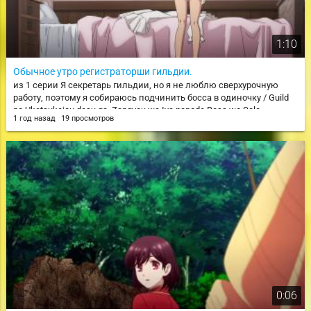
1:10
Обычное утро регистраторши гильдии.
из 1 серии Я секретарь гильдии, но я не люблю сверхурочную
работу, поэтому я собираюсь подчинить босса в одиночку / Guild
no Uketsukejou desu ga, Zangyou wa Iya nanode Boss wo Solo
1 год назад
19 просмотров
Toubatsu Shiyou to Omoimasu
0:06