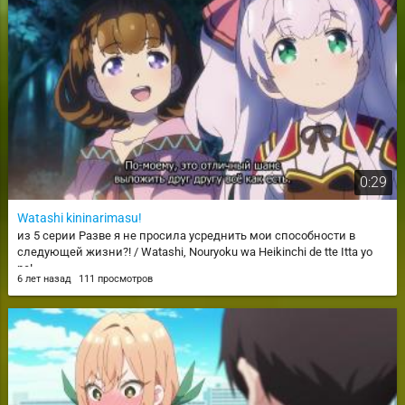
0:29
Watashi kininarimasu!
из 5 серии Разве я не просила усреднить мои способности в
следующей жизни?! / Watashi, Nouryoku wa Heikinchi de tte Itta yo
ne!
6 лет назад
111 просмотров