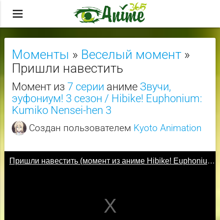
menu
Моменты
»
Веселый момент
»
Пришли навестить
Момент из
7 серии
аниме
Звучи,
эуфониум! 3 сезон / Hibike! Euphonium:
Kumiko Nensei-hen 3
Создан пользователем
Kyoto Animation