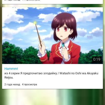
0:19
Hammm!
из 4 серии Я предпочитаю злодейку / Watashi no Oshi wa Akuyaku
Reijou.
2 года назад
4 просмотра