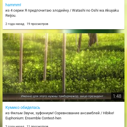
hammm!
из 4 серии Я предпочитаю злодейку / Watashi no Oshi wa Akuyaku
Reijou.
2 года назад
19 просмотров
1:48
Кумико обиделась
из Фильм Звучи, эуфониум! Соревнование ансамблей / Hibike!
Euphonium: Ensemble Contest-hen
2 года назад
11 просмотров