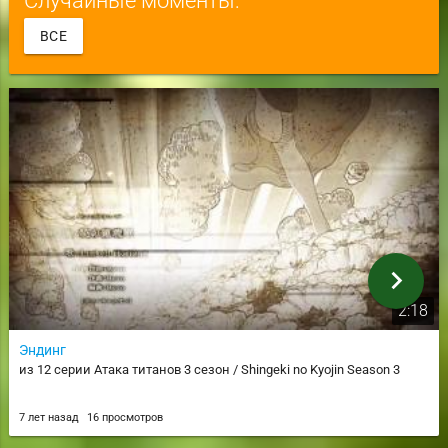
ВСЕ
chevron_right
2:18
Эндинг
из 12 серии Атака титанов 3 сезон / Shingeki no Kyojin Season 3
7 лет назад
16 просмотров