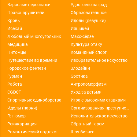
Взрослые персонажи
Удостоено наград
Правонарушители
Образовательное
Кровь
Идолы (девушки)
Исекай
Ияшикей
Любовный многоугольник
Махо-сёдзё
Медицина
Культура отаку
Питомцы
Командный спорт
Путешествие во времени
Изобразительное искусство
Городское фэнтези
Злодейки
Гурман
Эротика
Работа
Антропоморфизм
CGDCT
Уход за детьми
Спортивные единоборства
Игра с высокими ставками
Идолы (парни)
Организованная преступность
Гэг юмор
Исполнительское искусство
Реинкарнация
Обратный гарем
Романтический подтекст
Шоу-бизнес