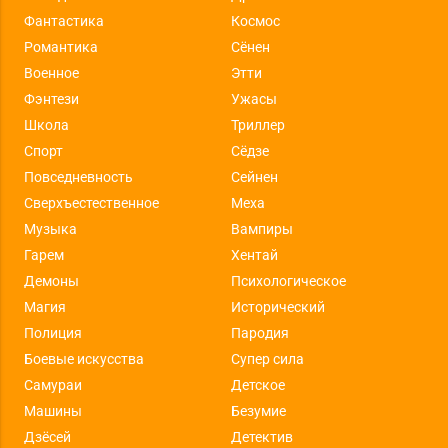
Фантастика
Космос
Романтика
Сёнен
Военное
Этти
Фэнтези
Ужасы
Школа
Триллер
Спорт
Сёдзе
Повседневность
Сейнен
Сверхъестественное
Меха
Музыка
Вампиры
Гарем
Хентай
Демоны
Психологическое
Магия
Исторический
Полиция
Пародия
Боевые искусства
Супер сила
Самураи
Детское
Машины
Безумие
Дзёсей
Детектив