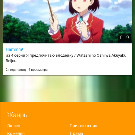
0:19
Hammm!
из 4 серии Я предпочитаю злодейку / Watashi no Oshi wa Akuyaku
Reijou.
2 года назад
4 просмотра
Жанры
Экшен
Приключения
Комедия
Драма