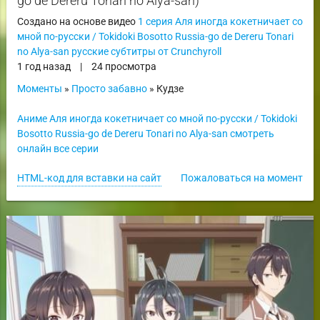
go de Dereru Tonari no Alya-san)
Создано на основе видео
1 серия Аля иногда кокетничает со
мной по-русски / Tokidoki Bosotto Russia-go de Dereru Tonari
no Alya-san русские субтитры от Crunchyroll
1 год назад
|
24 просмотра
Моменты
»
Просто забавно
» Кудзе
Аниме Аля иногда кокетничает со мной по-русски / Tokidoki
Bosotto Russia-go de Dereru Tonari no Alya-san смотреть
онлайн все серии
HTML-код для вставки на сайт
Пожаловаться на момент