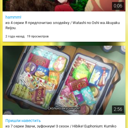
0:06
hammm!
из 4 серии Я предпочитаю злодейку / Watashi no Oshi wa Akuyaku
Reijou.
2 года назад
19 просмотров
2:56
Пришли навестить
из 7 серии Звучи, эуфониум! 3 сезон / Hibike! Euphonium: Kumiko