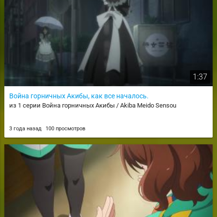
1:37
Война горничных Акибы, как все началось.
из 1 серии Война горничных Акибы / Akiba Meido Sensou
3 года назад
100 просмотров