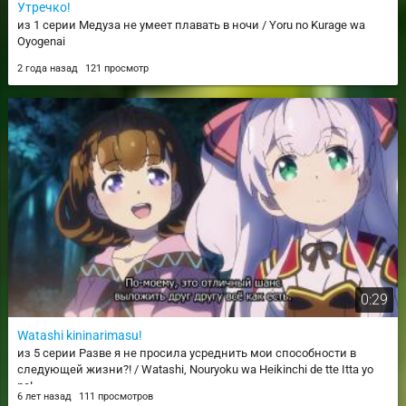
Утречко!
из 1 серии Медуза не умеет плавать в ночи / Yoru no Kurage wa
Oyogenai
2 года назад
121 просмотр
0:29
Watashi kininarimasu!
из 5 серии Разве я не просила усреднить мои способности в
следующей жизни?! / Watashi, Nouryoku wa Heikinchi de tte Itta yo
ne!
6 лет назад
111 просмотров