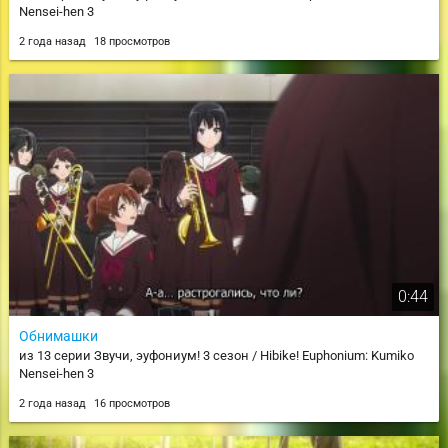
Nensei-hen 3
2 года назад
18 просмотров
0:44
Обнимашки
из 13 серии Звучи, эуфониум! 3 сезон / Hibike! Euphonium: Kumiko
Nensei-hen 3
2 года назад
16 просмотров