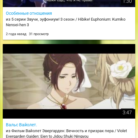
1:30
Особенные отношения
из 5 серии Звучи, эуфониум! 3 сезон / Hibike! Euphonium: Kumiko
Nensei-hen 3
2 года назад
31 просмотр
3:47
Вальс Вайолет.
из Фильм Вайолет Эвергарден: Вечность и призрак пера / Violet
Evergarden Gaiden: Eien to Jidou Shuki Ningyou