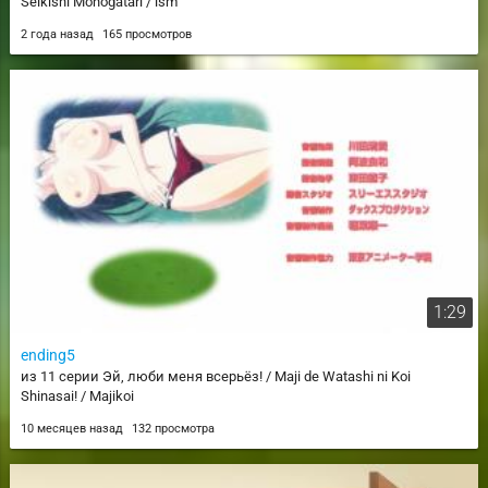
Seikishi Monogatari / ism
2 года назад
165 просмотров
1:29
ending5
из 11 серии Эй, люби меня всерьёз! / Maji de Watashi ni Koi
Shinasai! / Majikoi
10 месяцев назад
132 просмотра