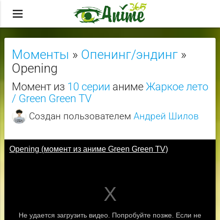
menu
Моменты
»
Опенинг/эндинг
»
Opening
Момент из
10 серии
аниме
Жаркое лето
/ Green Green TV
Создан пользователем
Андрей Шилов