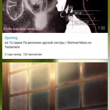
1:30
Opening
из 12 серии По велению адской сестры / Shinmai Maou no
Testament
2 года назад
122 просмотра