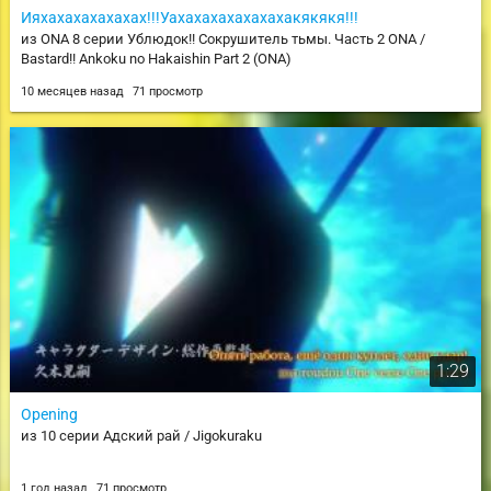
Ияхахахахахахах!!!Уахахахахахахахакякякя!!!
из ONA 8 серии Ублюдок!! Сокрушитель тьмы. Часть 2 ONA /
Bastard!! Ankoku no Hakaishin Part 2 (ONA)
10 месяцев назад
71 просмотр
1:29
Opening
из 10 серии Адский рай / Jigokuraku
1 год назад
71 просмотр