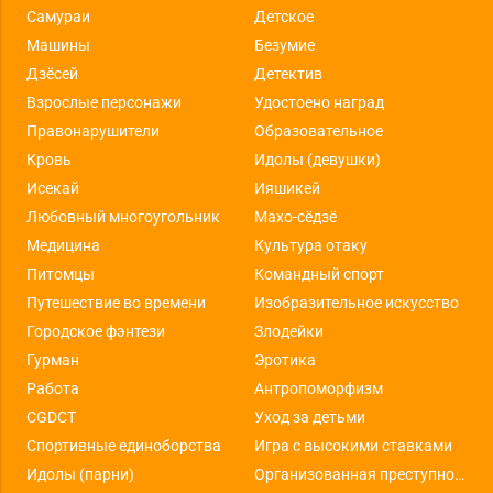
Самураи
Детское
Машины
Безумие
Дзёсей
Детектив
Взрослые персонажи
Удостоено наград
Правонарушители
Образовательное
Кровь
Идолы (девушки)
Исекай
Ияшикей
Любовный многоугольник
Махо-сёдзё
Медицина
Культура отаку
Питомцы
Командный спорт
Путешествие во времени
Изобразительное искусство
Городское фэнтези
Злодейки
Гурман
Эротика
Работа
Антропоморфизм
CGDCT
Уход за детьми
Спортивные единоборства
Игра с высокими ставками
Идолы (парни)
Организованная преступность