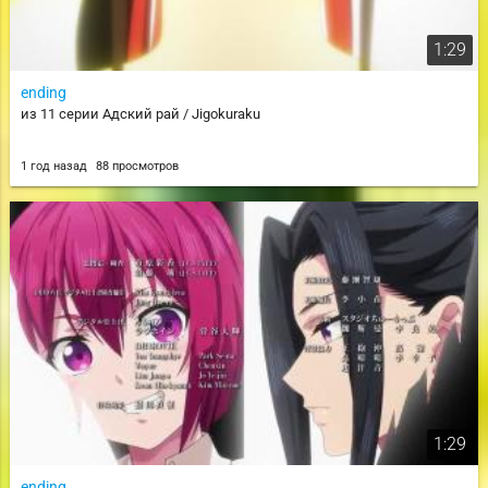
1:29
ending
из 11 серии Адский рай / Jigokuraku
1 год назад
88 просмотров
1:29
ending