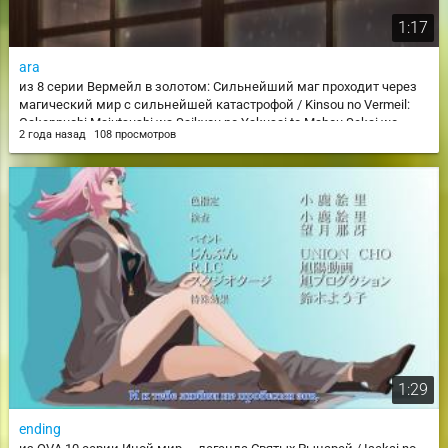
1:17
ara
из 8 серии Вермейл в золотом: Сильнейший маг проходит через
магический мир с сильнейшей катастрофой / Kinsou no Vermeil:
Gakeppuchi Majutsushi wa Saikyou no Yakusai to Mahou Sekai wo
2 года назад
108 просмотров
Tsukisusumu
1:29
ending