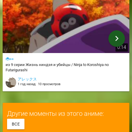
chevron_right
0:14
🐞👀
из 9 серии Жизнь ниндзя и убийцы / Ninja to Koroshiya no
Futarigurashi
アレックス
1 год назад
10 просмотров
Другие моменты из этого аниме:
ВСЕ