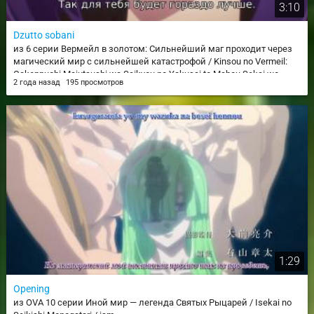
3:10
Dzutto sobani
из 6 серии Вермейл в золотом: Сильнейший маг проходит через
магический мир с сильнейшей катастрофой / Kinsou no Vermeil:
Gakeppuchi Majutsushi wa Saikyou no Yakusai to Mahou Sekai wo
2 года назад
195 просмотров
Tsukisusumu
1:29
Opening
из OVA 10 серии Иной мир — легенда Святых Рыцарей / Isekai no