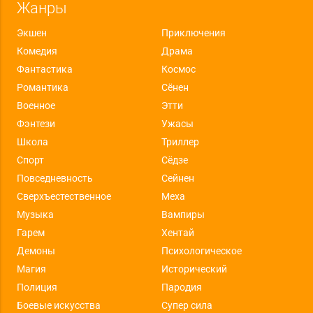
Жанры
Экшен
Приключения
Комедия
Драма
Фантастика
Космос
Романтика
Сёнен
Военное
Этти
Фэнтези
Ужасы
Школа
Триллер
Спорт
Сёдзе
Повседневность
Сейнен
Сверхъестественное
Меха
Музыка
Вампиры
Гарем
Хентай
Демоны
Психологическое
Магия
Исторический
Полиция
Пародия
Боевые искусства
Супер сила