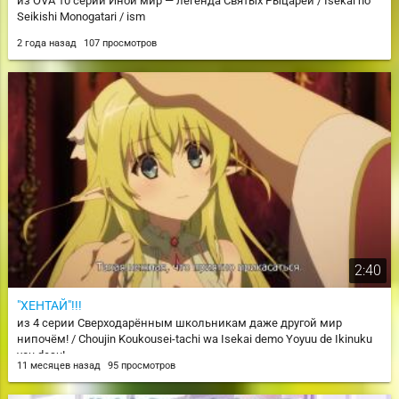
из OVA 10 серии Иной мир — легенда Святых Рыцарей / Isekai no
Seikishi Monogatari / ism
2 года назад
107 просмотров
2:40
"ХЕНТАЙ"!!!
из 4 серии Сверходарённым школьникам даже другой мир
нипочём! / Choujin Koukousei-tachi wa Isekai demo Yoyuu de Ikinuku
you desu!
11 месяцев назад
95 просмотров