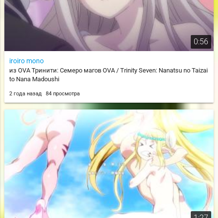
0:56
iroiro mono
из OVA Тринити: Семеро магов OVA / Trinity Seven: Nanatsu no Taizai
to Nana Madoushi
2 года назад
84 просмотра
1:27