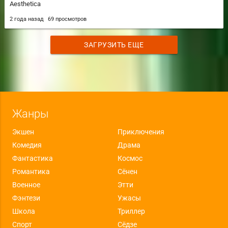
Aesthetica
2 года назад
69 просмотров
ЗАГРУЗИТЬ ЕЩЕ
Жанры
Экшен
Приключения
Комедия
Драма
Фантастика
Космос
Романтика
Сёнен
Военное
Этти
Фэнтези
Ужасы
Школа
Триллер
Спорт
Сёдзе