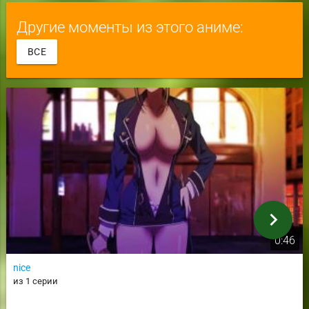
Другие моменты из этого аниме:
ВСЕ
chevron_right
0:46
nice
из 1 серии