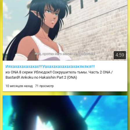
4:59
Ияхахахахахахах!!!Уахахахахахахахакякякя!!!
из ONA 8 серии Ублюдок!! Сокрушитель тьмы. Часть 2 ONA /
Bastard!! Ankoku no Hakaishin Part 2 (ONA)
10 месяцев назад
71 просмотр