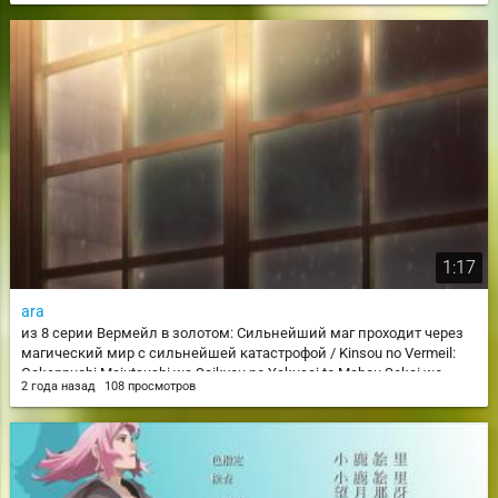
1:17
ara
из 8 серии Вермейл в золотом: Сильнейший маг проходит через
магический мир с сильнейшей катастрофой / Kinsou no Vermeil:
Gakeppuchi Majutsushi wa Saikyou no Yakusai to Mahou Sekai wo
2 года назад
108 просмотров
Tsukisusumu