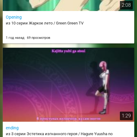
2:08
Opening
из 10 серии Жаркое лето / Green Green TV
1 год назад
69 просмотров
1:29
ending
из 3 серии Эстетика изгнанного героя / Hagure Yuusha no