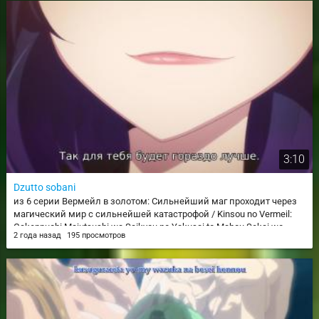
3:10
Dzutto sobani
из 6 серии Вермейл в золотом: Сильнейший маг проходит через
магический мир с сильнейшей катастрофой / Kinsou no Vermeil:
Gakeppuchi Majutsushi wa Saikyou no Yakusai to Mahou Sekai wo
2 года назад
195 просмотров
Tsukisusumu