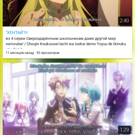
2:40
"ХЕНТАЙ"!!!
из 4 серии Сверходарённым школьникам даже другой мир
нипочём! / Choujin Koukousei-tachi wa Isekai demo Yoyuu de Ikinuku
you desu!
11 месяцев назад
95 просмотров
1:29