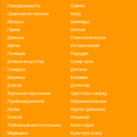
Повседневность
Сейнен
Сверхъестественное
Меха
Музыка
Вампиры
Гарем
Хентай
Демоны
Психологическое
Магия
Исторический
Полиция
Пародия
Боевые искусства
Супер сила
Самураи
Детское
Машины
Безумие
Дзёсей
Детектив
Взрослые персонажи
Удостоено наград
Правонарушители
Образовательное
Кровь
Идолы (девушки)
Исекай
Ияшикей
Любовный многоугольник
Махо-сёдзё
Медицина
Культура отаку