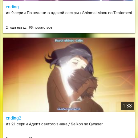
ending
из 9 серии По велению адской сестры / Shinmai Maou no Testament
2 года назад
95 просмотров
1:38
ending2
из 21 серии Адепт святого знака / Seikon no Qwaser