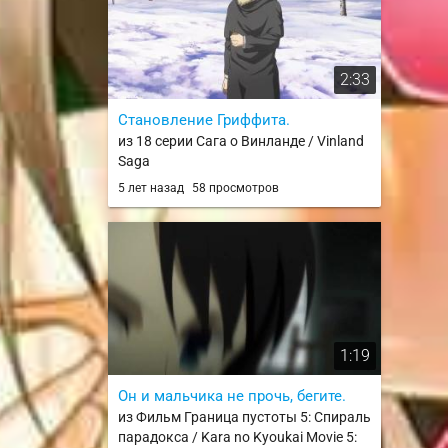
2:33
Становление Гриффита.
из 18 серии Сага о Винланде / Vinland
Saga
5 лет назад
58 просмотров
1:19
Он и мальчика не прочь, бегите.
из Фильм Граница пустоты 5: Спираль
парадокса / Kara no Kyoukai Movie 5: