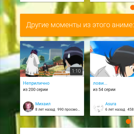
Другие моменты из этого аниме
1:10
Неприлично
лови...
из 200 серии
из 54 серии
Михаил
Asura
8 лет назад
990 просмотров
6 лет назад
458 