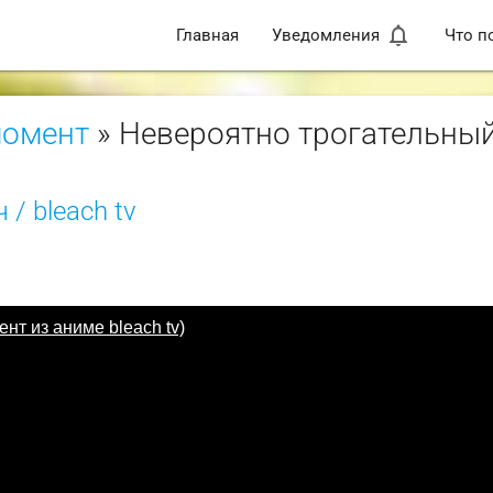
notifications_none
Главная
Уведомления
Что п
момент
» Невероятно трогательны
 / bleach tv