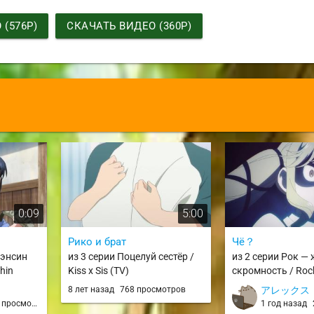
(576P)
СКАЧАТЬ ВИДЕО (360P)
0:09
5:00
Рико и брат
Чё？
Кэнсин
из 3 серии Поцелуй сестёр /
из 2 серии Рок —
hin
Kiss x Sis (TV)
скромность / Roc
no Tashinami desh
8 лет назад
768 просмотров
アレックス
просмотров
1 год назад