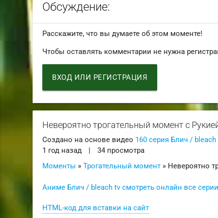
Обсуждение:
Расскажите, что вы думаете об этом моменте!
Чтобы оставлять комментарии не нужна регистра
ВХОД ИЛИ РЕГИСТРАЦИЯ
Невероятно трогательный момент с Рукией.
Создано на основе видео
160 серия Блич / bleach
1 год назад
|
34 просмотра
Моменты
»
Трогательный момент
» Невероятно т
Аниме Блич / bleach tv смотреть онлайн все сери
HTML-код для вставки на сайт