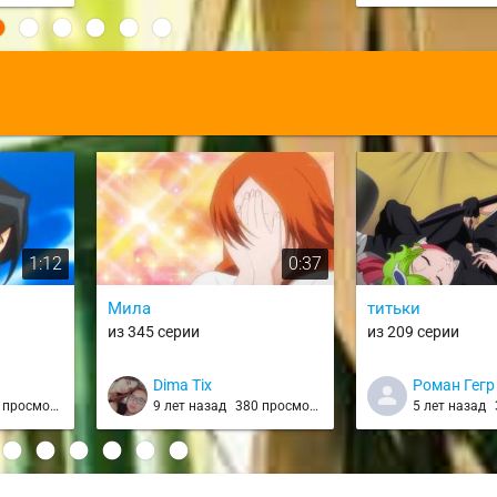
:
1:12
0:37
Мила
титьки
из 345 серии
из 209 серии
Dima Tix
Роман Гегр
просмотров
9 лет назад
380 просмотров
5 лет назад