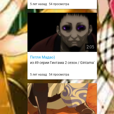
Mujun Rasen
5 лет назад
54 просмотра
2:05
Петля Мадао)
из 49 серии Гинтама 2 сезон / Gintama'
5 лет назад
54 просмотра