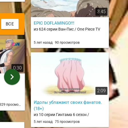
3:45
EPIC DOFLAMINGO!!!
ВСЕ
из 624 серии Ван-Пис / One Piece TV
5 лет назад
90 просмотров
0:30
0:08
chevron_right
Гриммджо
вы обе ему 
из 167 серии
из 116 серии
2:09
9 лет назад
311 просмотров
Arknazi
Идолы ублажают своих фанатов.
329 просмотров
7 лет на
(18+)
из 10 серии Гинтама 6 сезон /
Gintama. Porori-hen
5 лет назад
75 просмотров