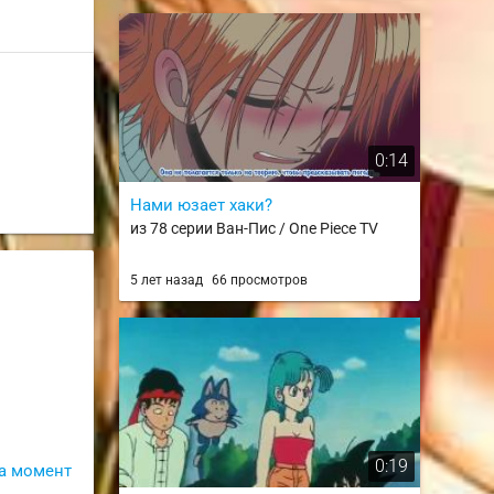
0:14
Нами юзает хаки?
из 78 серии Ван-Пис / One Piece TV
5 лет назад
66 просмотров
0:19
а момент