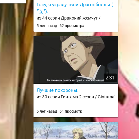
Гоку, я украду твои Драгонболлы (
͡° ͜ʖ ͡°).
из 44 серии Драконий жемчуг /
Dragonball TV
5 лет назад
62 просмотра
2:31
Лучшие похороны.
из 30 серии Гинтама 2 сезон / Gintama'
5 лет назад
61 просмотр