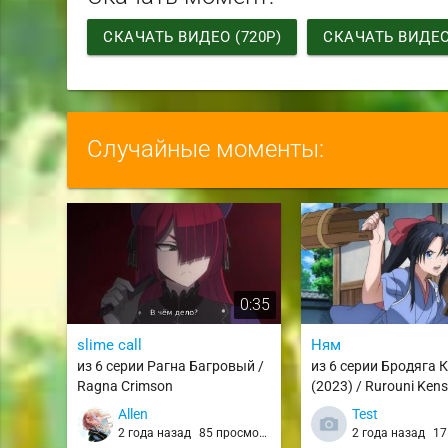
СКАЧАТЬ ВИДЕО (720P)
СКАЧАТЬ ВИДЕО 
Случайные моменты:
0:35
slime call
Ням
из 6 серии Рагна Багровый /
из 6 серии Бродяга 
Ragna Crimson
(2023) / Rurouni Kens
(2023)
Allen
Test
2 года назад
85 просмотров
2 года назад
17 