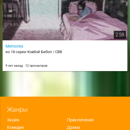
2:58
Memories
из 18 серии Ковбой Бибоп / CBB
9 лет назад
12 просмотров
Жанры
Экшен
Приключения
Комедия
Драма