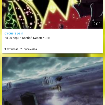
2:02
Сircus`s pain
из 20 серии Ковбой Бибоп / CBB
9 лет назад
23 просмотра