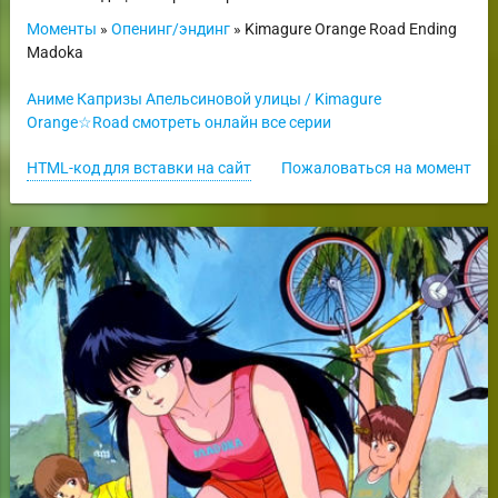
Моменты
»
Опенинг/эндинг
» Kimagure Orange Road Ending
Madoka
Аниме Капризы Апельсиновой улицы / Kimagure
Orange☆Road смотреть онлайн все серии
HTML-код для вставки на сайт
Пожаловаться на момент