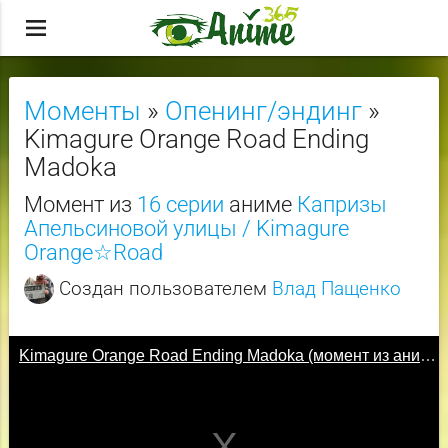
menu
Моменты
»
Опенинг/эндинг
»
Kimagure Orange Road Ending
Madoka
Момент из
16 серии
аниме
Капризы
Апельсиновой улицы / Kimagure
Orange☆Road
Создан пользователем
Влад Пащенко