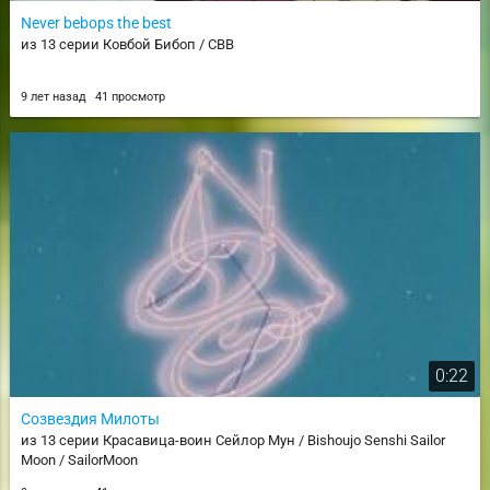
Never bebops the best
из 13 серии Ковбой Бибоп / CBB
9 лет назад
41 просмотр
0:22
Созвездия Милоты
из 13 серии Красавица-воин Сейлор Мун / Bishoujo Senshi Sailor
Moon / SailorMoon