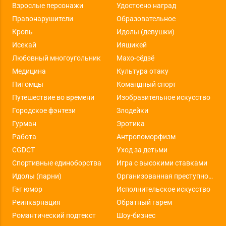
Взрослые персонажи
Удостоено наград
Правонарушители
Образовательное
Кровь
Идолы (девушки)
Исекай
Ияшикей
Любовный многоугольник
Махо-сёдзё
Медицина
Культура отаку
Питомцы
Командный спорт
Путешествие во времени
Изобразительное искусство
Городское фэнтези
Злодейки
Гурман
Эротика
Работа
Антропоморфизм
CGDCT
Уход за детьми
Спортивные единоборства
Игра с высокими ставками
Идолы (парни)
Организованная преступность
Гэг юмор
Исполнительское искусство
Реинкарнация
Обратный гарем
Романтический подтекст
Шоу-бизнес