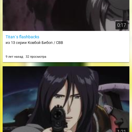
0:17
Titan`s flashbacks
из 13 серии Ковбой Бибоп / CBB
9 лет назад
32 просмотра
1:21