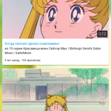
0:12
Когда сенпай сделал комплимент
из 13 серии Красавица-воин Сейлор Мун / Bishoujo Senshi Sailor
Moon / SailorMoon
9 лет назад
103 просмотра