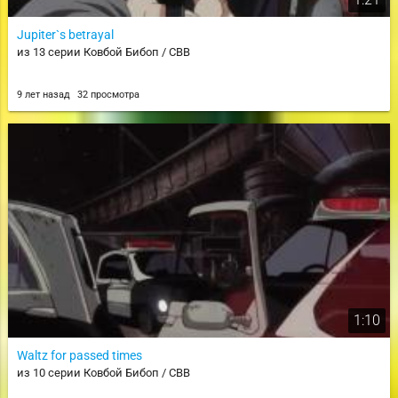
Jupiter`s betrayal
из 13 серии Ковбой Бибоп / CBB
9 лет назад
32 просмотра
1:10
Waltz for passed times
из 10 серии Ковбой Бибоп / CBB