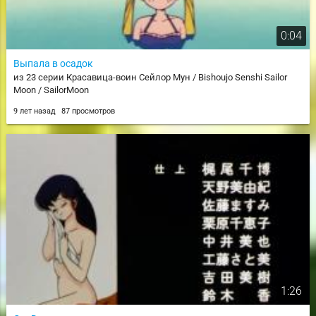
0:04
Выпала в осадок
из 23 серии Красавица-воин Сейлор Мун / Bishoujo Senshi Sailor
Moon / SailorMoon
9 лет назад
87 просмотров
1:26