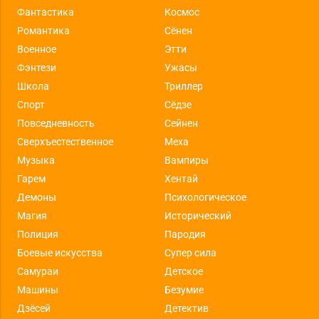
Фантастика
Космос
Романтика
Сёнен
Военное
Этти
Фэнтези
Ужасы
Школа
Триллер
Спорт
Сёдзе
Повседневность
Сейнен
Сверхъестественное
Меха
Музыка
Вампиры
Гарем
Хентай
Демоны
Психологическое
Магия
Исторический
Полиция
Пародия
Боевые искусства
Супер сила
Самураи
Детское
Машины
Безумие
Дзёсей
Детектив