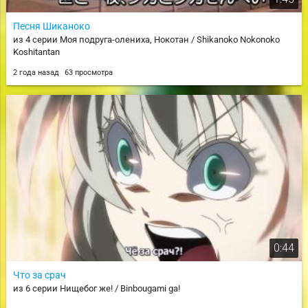
Песня Шиканоко
из 4 серии Моя подруга-олениха, Нокотан / Shikanoko Nokonoko
Koshitantan
2 года назад
63 просмотра
0:44
Что за срач
из 6 серии Нищебог же! / Binbougami ga!