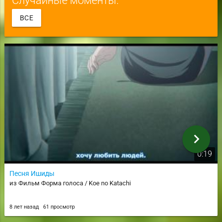
ВСЕ
chevron_right
0:19
Песня Ишиды
из Фильм Форма голоса / Koe no Katachi
8 лет назад
61 просмотр