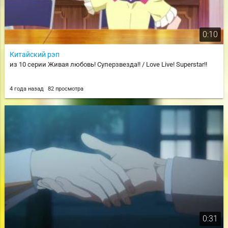
0:10
Китайский рэп
из 10 серии Живая любовь! Суперзвезда!! / Love Live! Superstar!!
4 года назад
82 просмотра
0:31