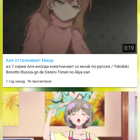
0:19
Аля отталкивает Машу
из 7 серии Аля иногда кокетничает со мной по-русски / Tokidoki
Bosotto Russia-go de Dereru Tonari no Alya-san
1 год назад
96 просмотров