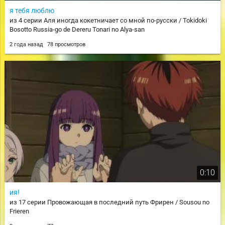
я тебя люблю
из 4 серии Аля иногда кокетничает со мной по-русски / Tokidoki
Bosotto Russia-go de Dereru Tonari no Alya-san
2 года назад
78 просмотров
0:10
ия!
из 17 серии Провожающая в последний путь Фрирен / Sousou no
Frieren