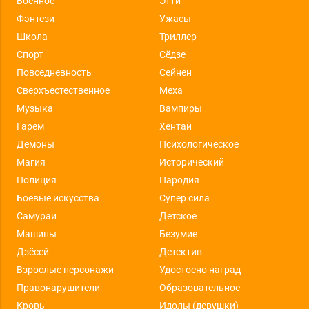
Военное
Этти
Фэнтези
Ужасы
Школа
Триллер
Спорт
Сёдзе
Повседневность
Сейнен
Сверхъестественное
Меха
Музыка
Вампиры
Гарем
Хентай
Демоны
Психологическое
Магия
Исторический
Полиция
Пародия
Боевые искусства
Супер сила
Самураи
Детское
Машины
Безумие
Дзёсей
Детектив
Взрослые персонажи
Удостоено наград
Правонарушители
Образовательное
Кровь
Идолы (девушки)