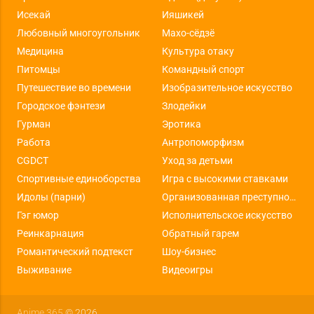
Исекай
Ияшикей
Любовный многоугольник
Махо-сёдзё
Медицина
Культура отаку
Питомцы
Командный спорт
Путешествие во времени
Изобразительное искусство
Городское фэнтези
Злодейки
Гурман
Эротика
Работа
Антропоморфизм
CGDCT
Уход за детьми
Спортивные единоборства
Игра с высокими ставками
Идолы (парни)
Организованная преступность
Гэг юмор
Исполнительское искусство
Реинкарнация
Обратный гарем
Романтический подтекст
Шоу-бизнес
Выживание
Видеоигры
Anime 365
© 2026