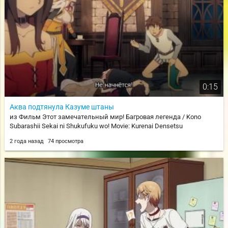
0:15
Аква подтянула Казуме штаны
из Фильм Этот замечательный мир! Багровая легенда / Kono
Subarashii Sekai ni Shukufuku wo! Movie: Kurenai Densetsu
2 года назад
74 просмотра