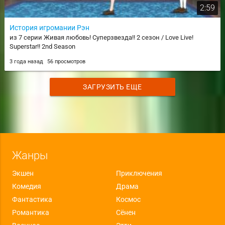
2:59
История игромании Рэн
из 7 серии Живая любовь! Суперзвезда!! 2 сезон / Love Live!
Superstar!! 2nd Season
3 года назад
56 просмотров
ЗАГРУЗИТЬ ЕЩЕ
Жанры
Экшен
Приключения
Комедия
Драма
Фантастика
Космос
Романтика
Сёнен