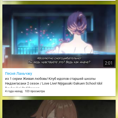
2:01
Песня Ланьчжу
из 1 серии Живая любовь! Клуб идолов старшей школы
Нидзигасаки 2 сезон / Love Live! Nijigasaki Gakuen School Idol
Doukoukai 2nd Season
4 года назад
103 просмотра