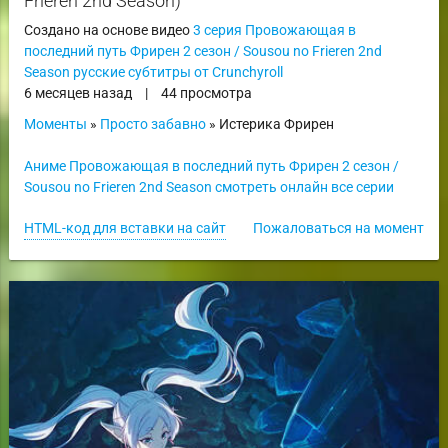
Frieren 2nd Season)
Создано на основе видео
3 серия Провожающая в
последний путь Фрирен 2 сезон / Sousou no Frieren 2nd
Season русские субтитры от Crunchyroll
6 месяцев назад
|
44 просмотра
Моменты
»
Просто забавно
» Истерика Фрирен
Аниме Провожающая в последний путь Фрирен 2 сезон /
Sousou no Frieren 2nd Season смотреть онлайн все серии
HTML-код для вставки на сайт
Пожаловаться на момент